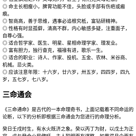
◎ 命主长相瘦小，脾胃功能不佳，头脸或手部有伤疤或瘢
痕。
◎ 智商高，善于思维，遇事必追根究柢，富钻研精神。
◎ 性格有时显孤僻，清高不群，内心敏感多疑，注重面子，
自尊心强。
◎ 适合哲学家、医生、明星、星相命理学家、理发业。
◎ 富有胆力，独行奋克，福禒有进，歌乐一生。
◎ 适合的职业：诗人、作家、投机、五金、农林、米谷商、
机械。忌火类。
◎ 应该注意年限：十六岁，廿六岁，卅五岁，四四岁，四九
岁，五七岁，七八岁。
三命通会
《三命通命》是古代的一本命理奇书，上面记载着不同命运的
论断，以下的分析即根据三命通会为您进行的命理分析。
癸日壬戌时生，有水火既济之象。癸以丙丁为财，以戊土为正