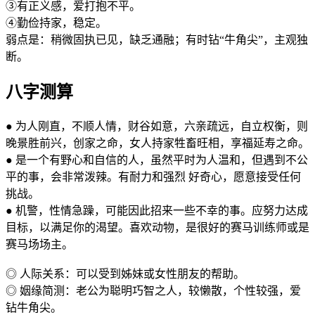
③有正义感，爱打抱不平。
④勤俭持家，稳定。
弱点是：稍微固执已见，缺乏通融；有时钻“牛角尖”，主观独
断。
八字测算
● 为人刚直，不顺人情，财谷如意，六亲疏远，自立权衡，则
晚景胜前兴，创家之命，女人持家牲畜旺相，享福延寿之命。
● 是一个有野心和自信的人，虽然平时为人温和，但遇到不公
平的事，会非常泼辣。有耐力和强烈 好奇心，愿意接受任何
挑战。
● 机警，性情急躁，可能因此招来一些不幸的事。应努力达成
目标，以满足你的渴望。喜欢动物，是很好的赛马训练师或是
赛马场场主。
◎ 人际关系：可以受到姊妹或女性朋友的帮助。
◎ 姻缘简测：老公为聪明巧智之人，较懒散，个性较强，爱
钻牛角尖。