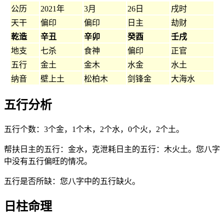
公历
2021年
3月
26日
戌时
天干
偏印
偏印
日主
劫财
乾造
辛丑
辛卯
癸酉
壬戌
地支
七杀
食神
偏印
正官
五行
金土
金木
水金
水土
纳音
壁上土
松柏木
剑锋金
大海水
五行分析
五行个数：3个金，1个木，2个水，0个火，2个土。
帮扶日主的五行：金水，克泄耗日主的五行：木火土。您八字
中没有五行偏旺的情况。
五行是否所缺：您八字中的五行缺火。
日柱命理