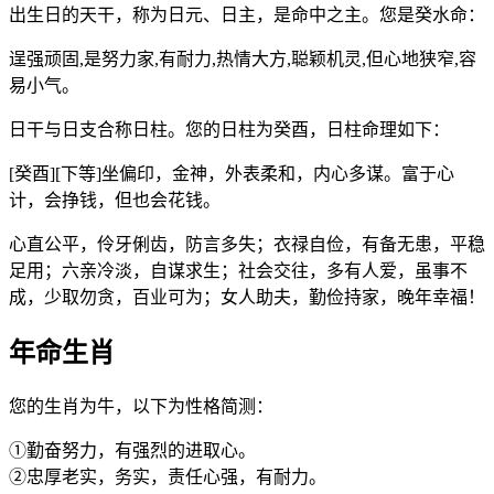
出生日的天干，称为日元、日主，是命中之主。您是癸水命：
逞强顽固,是努力家,有耐力,热情大方,聪颖机灵,但心地狭窄,容
易小气。
日干与日支合称日柱。您的日柱为癸酉，日柱命理如下：
[癸酉][下等]坐偏印，金神，外表柔和，内心多谋。富于心
计，会挣钱，但也会花钱。
心直公平，伶牙俐齿，防言多失；衣禄自俭，有备无患，平稳
足用；六亲冷淡，自谋求生；社会交往，多有人爱，虽事不
成，少取勿贪，百业可为；女人助夫，勤俭持家，晚年幸福！
年命生肖
您的生肖为牛，以下为性格简测：
①勤奋努力，有强烈的进取心。
②忠厚老实，务实，责任心强，有耐力。