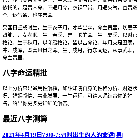
官，戊与癸合火局健旺，主人聪明而有谋略，如果得月令而有
依托的，是贵人命。不通月令，衣禄平常。月通火气，富贵双
全。运气通，也属吉命。
癸酉日壬戌时生，生于亥子月，才华出众，命主贵显，切妻子
贤能，儿女孝顺。生于春季，是一般的命。生于夏季，以财官
格论。生于秋月，以印绶格论，皆以吉命论。年月支是丑辰，
冲开戌库，既富且贵之命。生于戌月，行东南运，从事武职，
命主贵显。
八字命运精批
以上分析只是通用性解释，如想知晓自身的性格分析、财运状
况、婚姻感情、事业发展、一生运程，可请大师结合你的姓
名，给出你更多更详细的解答。
最近八字测算
2021年4月19日7:00-7:59时出生的人的命运[男]