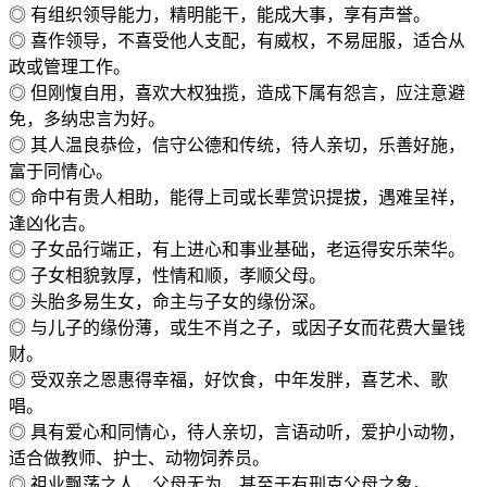
◎ 有组织领导能力，精明能干，能成大事，享有声誉。
◎ 喜作领导，不喜受他人支配，有威权，不易屈服，适合从
政或管理工作。
◎ 但刚愎自用，喜欢大权独揽，造成下属有怨言，应注意避
免，多纳忠言为好。
◎ 其人温良恭俭，信守公德和传统，待人亲切，乐善好施，
富于同情心。
◎ 命中有贵人相助，能得上司或长辈赏识提拔，遇难呈祥，
逢凶化吉。
◎ 子女品行端正，有上进心和事业基础，老运得安乐荣华。
◎ 子女相貌敦厚，性情和顺，孝顺父母。
◎ 头胎多易生女，命主与子女的缘份深。
◎ 与儿子的缘份薄，或生不肖之子，或因子女而花费大量钱
财。
◎ 受双亲之恩惠得幸福，好饮食，中年发胖，喜艺术、歌
唱。
◎ 具有爱心和同情心，待人亲切，言语动听，爱护小动物，
适合做教师、护士、动物饲养员。
◎ 祖业飘荡之人，父母无为，甚至于有刑克父母之象。