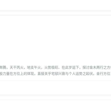
奔腾，天干丙火，地支午火，火势极旺、在此岁运下，探讨金木两行之方
股力量在方位上的体现，直接关乎宅邸兴衰与个人运势之起伏。金行方位