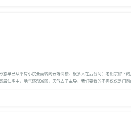
居住形态早已从平房小院全面转向云端高楼、很多人在后台问：老祖宗留下
高层住宅中，地气逐渐减弱，天气占了主导、我们要看的不再仅仅是门前