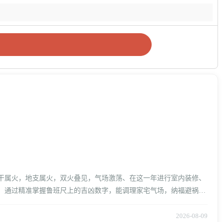
天干属火，地支属火，双火叠见，气场激荡、在这一年进行室内装修、
应、通过精准掌握鲁班尺上的吉凶数字，能调理家宅气场，纳福避祸。
2026-08-09