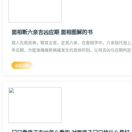
面相断六亲吉凶应期 面相图解的书
观人先观其神，察其五官，定其六亲、在面相学中，六亲指代祖上
年应期，方能准确推断祸福发生的具体时刻。父母吉凶与应期判定
润，说明父母身体健康，有社会地位，自
凶吉测算