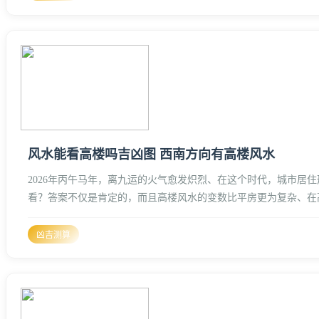
风水能看高楼吗吉凶图 西南方向有高楼风水
2026年丙午马年，离九运的火气愈发炽烈、在这个时代，城市
看？答案不仅是肯定的，而且高楼风水的变数比平房更为复杂、在
群中的坐标。高楼风水的“气场演变”
凶吉测算