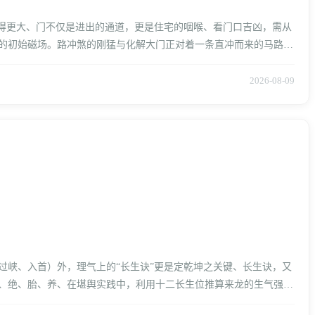
放得更大、门不仅是进出的通道，更是住宅的咽喉、看门口吉凶，需从
的初始磁场。路冲煞的刚猛与化解大门正对着一条直冲而来的马路、
2026-08-09
过峡、入首）外，理气上的“长生诀”更是定乾坤之关键、长生诀，又
、绝、胎、养、在堪舆实践中，利用十二长生位推算来龙的生气强