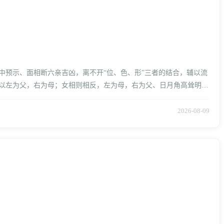
中预示、面相断六亲吉凶，离不开“位、色、形”三者的结合，辅以流
以左为父，右为母；女相则相反，左为母，右为父、日月角高耸明
2026-08-09