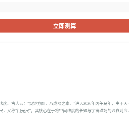
立即测算
度、古人云：“规矩方圆，乃成器之本、”进入2026年丙午马年，由于
尺，又称“门光尺”，其核心在于将空间维度的长短与宇宙磁场的兴衰对