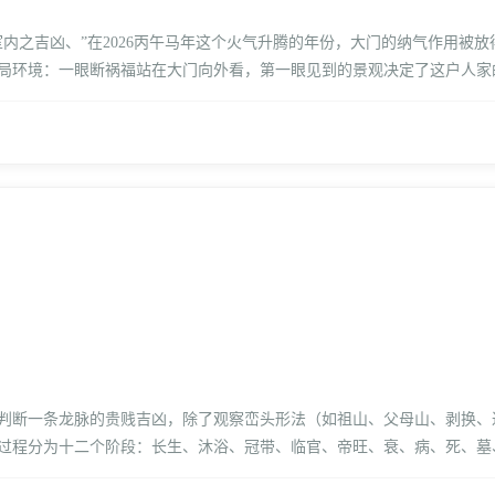
内之吉凶、”在2026丙午马年这个火气升腾的年份，大门的纳气作用被
局环境：一眼断祸福站在大门向外看，第一眼见到的景观决定了这户人家
判断一条龙脉的贵贱吉凶，除了观察峦头形法（如祖山、父母山、剥换、
过程分为十二个阶段：长生、沐浴、冠带、临官、帝旺、衰、病、死、墓