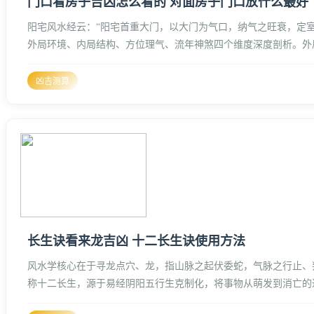
门口看房子吉凶怎么看的 对面房子门口放什么最好
阳宅风水经云：“阳宅首重大门，以大门为气口，纳气之旺衰，定室
外局环境、内局结构、方位理气、流年神煞四个维度深度剖析。外
河流或长廊，这被称为“路冲”、
凶吉测算
长生诀看来龙吉凶 十二长生诀使用方法
风水学核心在于寻龙点穴、龙，指山脉之起伏委蛇，气脉之行止、
称十二长生，源于易经阴阳五行生克制化，将事物从萌发到消亡的
弱，是甄别地气纯杂、预测发福久暂的核