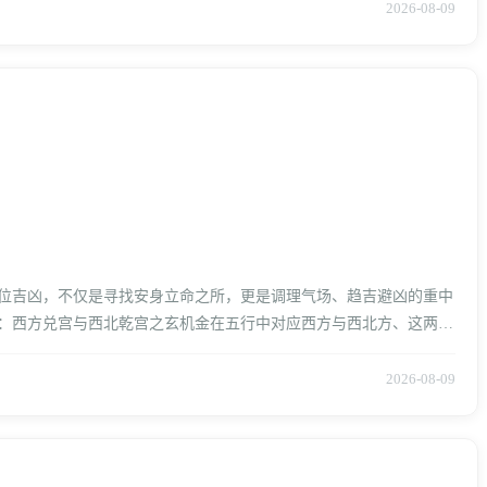
2026-08-09
位吉凶，不仅是寻找安身立命之所，更是调理气场、趋吉避凶的重中
：西方兑宫与西北乾宫之玄机金在五行中对应西方与西北方、这两个
2026-08-09