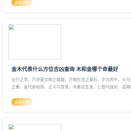
凶吉测算
金木代表什么方位吉凶查询 木和金哪个命最好
五行之学，乃华夏文明之精髓，万物生克之基石、岁次丙午，火马
之重、金代表收敛、正义与变革，木象征生发、仁慈与成长、这两
方位在风水学中占据着举足轻重的地位、
凶吉测算