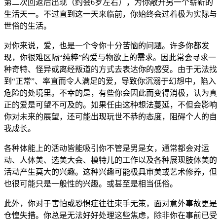
第二次回返后出现（约会6岁左右），为你敞开另一个崭新的
生活天一。不过直到这一天来临前，你始终会过着极为实际与
世俗的生活。
对你来说，爱，也是一个令你十分苦恼的问题。许多你都发
现，你很难区隔“纯粹”的爱与物欲上的需求。因此常会寻求一
种奇特、怪异或离经叛道的方式去表达你的感受。由于无法找
到“正常”、率直而令人满足的爱，导致你沉溺于幻想中，陷入
危险的处境里。不幸的是，有些你会因此而变得消极，认为真
正的爱是可望不可及的。如果任由这种想法蔓延，不但会影响
你对未来的展望，还可能出现玩世不恭的态度，阻碍个人的自
我成长。
各种体能上的活动皆能吸引你不管是男是女，通常都会对运
动、人体美、选美大会、模特儿的工作以及各种展现肢体美的
活动产生莫大的兴趣。这种兴趣可能极具审美或艺术修养，但
也很可能只是一般性的兴趣。或甚至是相当低俗。
此外，你对于害怕或恐惧症往往束手无策，面对意外事故更是
仓惶失措。你总是无法好好处理这些焦虑，除非你在事前已受