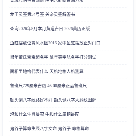
鲁班尺阴宅吉凶断 阴宅八卦断吉凶方法
龙王灵签第54号签 关帝灵签解签书
查询2026年8月本月黄道吉日 2026黄历正版
鱼缸摆放位置风水图2016 家中鱼缸摆放正对门口
鼠年董氏宝宝起名字 鼠年聂宇航名字打分测试
面相里地格代表什么 天格地格人格测算
鲁班尺729厘米吉凶 46.08厘米正品鲁班尺
额头倒八字纹路好不好 额头倒八字大斜纹图解
鸡和什么生肖最配 牛和什么属相最配
鬼谷子算命生辰八字女命 鬼谷子 命格算命