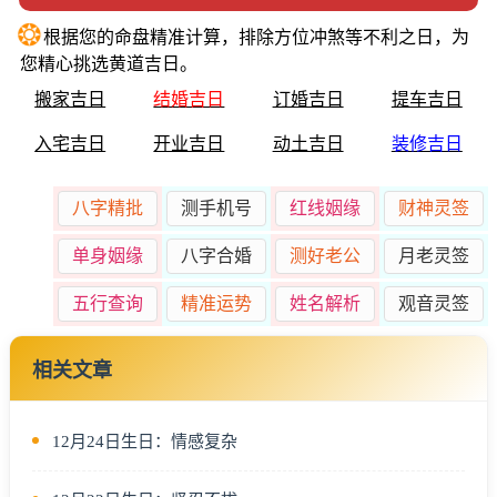
❂
根据您的命盘精准计算，排除方位冲煞等不利之日，为
您精心挑选黄道吉日。
搬家吉日
结婚吉日
订婚吉日
提车吉日
入宅吉日
开业吉日
动土吉日
装修吉日
八字精批
测手机号
红线姻缘
财神灵签
单身姻缘
八字合婚
测好老公
月老灵签
五行查询
精准运势
姓名解析
观音灵签
相关文章
12月24日生日：情感复杂