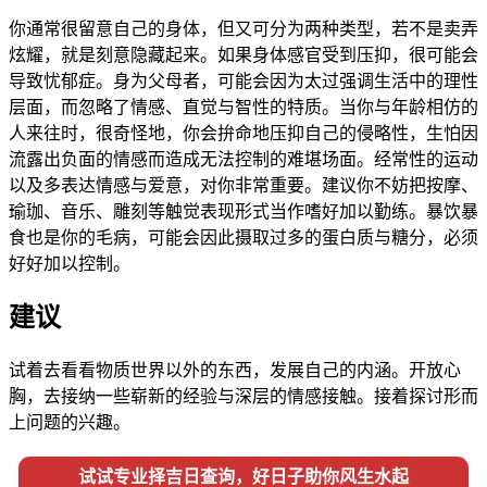
你通常很留意自己的身体，但又可分为两种类型，若不是卖弄
炫耀，就是刻意隐藏起来。如果身体感官受到压抑，很可能会
导致忧郁症。身为父母者，可能会因为太过强调生活中的理性
层面，而忽略了情感、直觉与智性的特质。当你与年龄相仿的
人来往时，很奇怪地，你会拚命地压抑自己的侵略性，生怕因
流露出负面的情感而造成无法控制的难堪场面。经常性的运动
以及多表达情感与爱意，对你非常重要。建议你不妨把按摩、
瑜珈、音乐、雕刻等触觉表现形式当作嗜好加以勤练。暴饮暴
食也是你的毛病，可能会因此摄取过多的蛋白质与糖分，必须
好好加以控制。
建议
试着去看看物质世界以外的东西，发展自己的内涵。开放心
胸，去接纳一些崭新的经验与深层的情感接触。接着探讨形而
上问题的兴趣。
试试专业择吉日查询，好日子助你风生水起