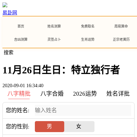
易卦网
首页
姓名测算
免费取名
周易算命
吉凶测算
灵签占卜
生肖运势
正宗老黄历
搜索
11月26日生日：特立独行者
2020-09-01 16:34:40
八字精批
八字合婚
2026运势
姓名详批
您的姓名:
您的性别:
男
女