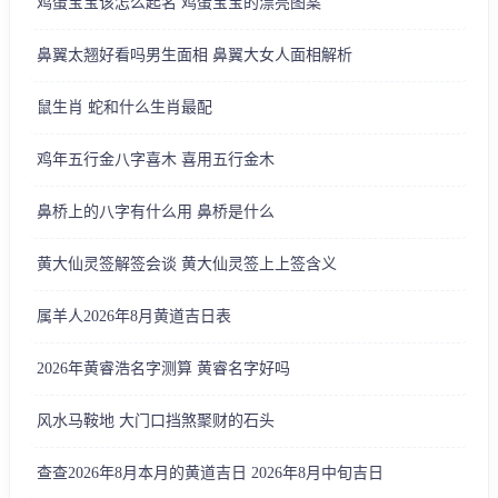
鸡蛋宝宝该怎么起名 鸡蛋宝宝的漂亮图案
鼻翼太翘好看吗男生面相 鼻翼大女人面相解析
鼠生肖 蛇和什么生肖最配
鸡年五行金八字喜木 喜用五行金木
鼻桥上的八字有什么用 鼻桥是什么
黄大仙灵签解签会谈 黄大仙灵签上上签含义
属羊人2026年8月黄道吉日表
2026年黄睿浩名字测算 黄睿名字好吗
风水马鞍地 大门口挡煞聚财的石头
查查2026年8月本月的黄道吉日 2026年8月中旬吉日