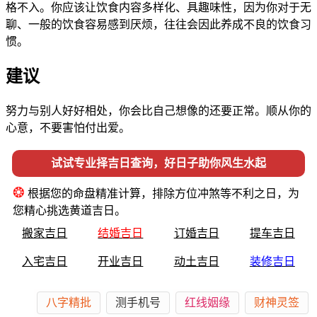
格不入。你应该让饮食内容多样化、具趣味性，因为你对于无
聊、一般的饮食容易感到厌烦，往往会因此养成不良的饮食习
惯。
建议
努力与别人好好相处，你会比自己想像的还要正常。顺从你的
心意，不要害怕付出爱。
试试专业择吉日查询，好日子助你风生水起
❂
根据您的命盘精准计算，排除方位冲煞等不利之日，为
您精心挑选黄道吉日。
搬家吉日
结婚吉日
订婚吉日
提车吉日
入宅吉日
开业吉日
动土吉日
装修吉日
八字精批
测手机号
红线姻缘
财神灵签