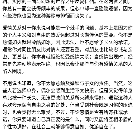
辑、实际的一面与幻想的世界之中反复徘徊。在这两者之间，
你总有一面会获得颇丰的成果，但心中却一直隐隐遗憾，因为
有些潜能也因为这种游移与徘徊而丧失了。
爱情关系对于你来说可能是一个棘手的问题，基本上是因为你
的个人主义和对自由的热爱远超过对长期伴侣的需要。你不是
热情如火就是冷酷如冰。因此无法、也不愿给予长久的承诺。
通常你对同性朋友比对情人还要看重，对朋友也比较忠诚与亲
密、更甚者，你本身就拒绝接受感情关系；当感情出现时，经
常是先冲动地表示拒绝，也因此会让那些与你有感情关系的人
陷入困境。
不用说也知道，你不太愿意触及婚姻与子女的责任。当然，这
些人若选择单身，偶尔会感到生活不太快乐，但是又觉得单身
总比被一种长久、无法更改的关系所束缚来得好。通常这种人
喜欢夸示保有自由之身的好处，但当受到社会既定习俗的压迫
时，也会觉得无比难受。不过，不论感情是否有所寄托或承
诺，你只要知道自己真正要的是什么，同时又能将互相矛盾的
个性协调好，在社会上就能够得意自如、优游自在了。