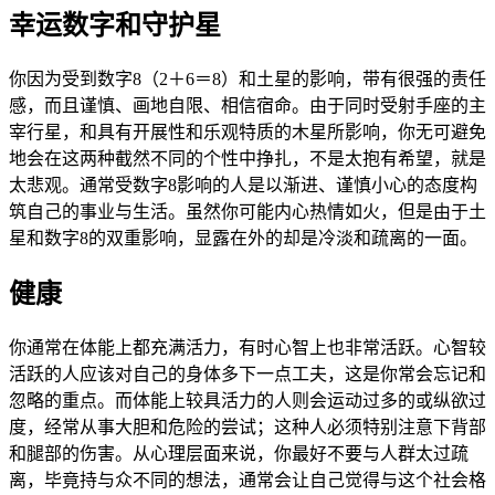
幸运数字和守护星
你因为受到数字8（2＋6＝8）和土星的影响，带有很强的责任
感，而且谨慎、画地自限、相信宿命。由于同时受射手座的主
宰行星，和具有开展性和乐观特质的木星所影响，你无可避免
地会在这两种截然不同的个性中挣扎，不是太抱有希望，就是
太悲观。通常受数字8影响的人是以渐进、谨慎小心的态度构
筑自己的事业与生活。虽然你可能内心热情如火，但是由于土
星和数字8的双重影响，显露在外的却是冷淡和疏离的一面。
健康
你通常在体能上都充满活力，有时心智上也非常活跃。心智较
活跃的人应该对自己的身体多下一点工夫，这是你常会忘记和
忽略的重点。而体能上较具活力的人则会运动过多的或纵欲过
度，经常从事大胆和危险的尝试；这种人必须特别注意下背部
和腿部的伤害。从心理层面来说，你最好不要与人群太过疏
离，毕竟持与众不同的想法，通常会让自己觉得与这个社会格