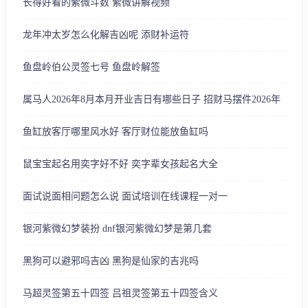
长得好看的紫微斗数 紫微讲解视频
龙年冲太岁怎么化解吉凶呢 添财补运符
鱼盘岭伯公灵签七号 鱼盘岭解签
属马人2026年8月本月开业吉日有哪些日子 招财马摆件2026年
鱼缸放客厅哪里风水好 客厅财位能放鱼缸吗
鼠宝宝起名用奕字好不好 奕字辈女孩起名大全
面试说面相问题怎么说 面试培训在线课程一对一
银河紫微幻梦装扮 dnf银河紫微幻梦是第几套
黑狗可以避邪吗吉凶 黑狗是仙家的吉兆吗
马超灵签第五十四签 吕祖灵签第五十四签含义