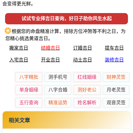
会变得更光鲜。
试试专业择吉日查询，好日子助你风生水起
❂
根据您的命盘精准计算，排除方位冲煞等不利之日，为
您精心挑选黄道吉日。
搬家吉日
结婚吉日
订婚吉日
提车吉日
入宅吉日
开业吉日
动土吉日
装修吉日
八字精批
测手机号
红线姻缘
财神灵签
单身姻缘
八字合婚
测好老公
月老灵签
五行查询
精准运势
姓名解析
观音灵签
相关文章