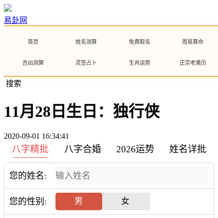
易卦网
首页
姓名测算
免费取名
周易算命
吉凶测算
灵签占卜
生肖运势
正宗老黄历
搜索
11月28日生日：独行侠
2020-09-01 16:34:41
八字精批
八字合婚
2026运势
姓名详批
您的姓名:
您的性别:
男
女