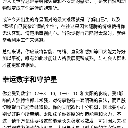
为人类世界总是带给你失望和不安定的感觉，于是大自然和动
物就变成了你最佳的避难听。
或许今天出生的寿星面对的最大难题就是“了解自已”，以及
“整顿自己复杂难懂的个性”，往往这是因为翻腾的情绪使得你
无法客观、清楚地审视内心。当你觉得自己陷得太深时，就经
常会利用工作来逃避。
总结来说，你应该将智能、情绪、直觉和感知等四大能力好好
加以平衡，唯有如此才能让人格发展更臻成熟，与社会人群也
才能更和睦相处。
幸运数字和守护星
你会受到数字1（2＋8＝10，1＋0＝1）和太阳的影响。受1影
响的人独特性都非常强，对待事物有一套明确的看法，而且殷
切期望自己能登峰造极。你的支配欲也十分强烈，因此要小心
别受好胜心所牵制。太阳赋予你雄厚的创造能量和火力，不
过，请千万记住要将这些能量长久稳定地散发，可别因为失控
而减弱成为稀疏的小火星。太阳与木星（射手座的主宰行星）