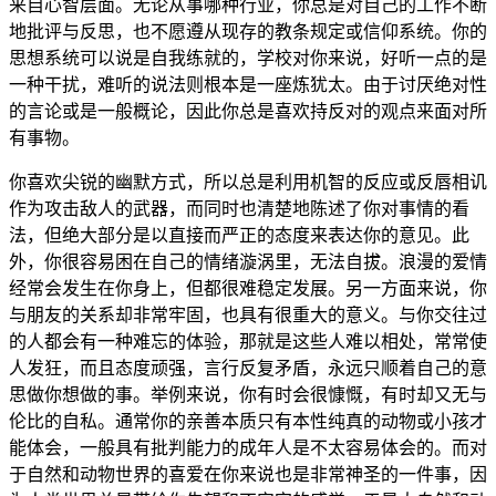
来自心智层面。无论从事哪种行业，你总是对自己的工作不断
地批评与反思，也不愿遵从现存的教条规定或信仰系统。你的
思想系统可以说是自我练就的，学校对你来说，好听一点的是
一种干扰，难听的说法则根本是一座炼犹太。由于讨厌绝对性
的言论或是一般概论，因此你总是喜欢持反对的观点来面对所
有事物。
你喜欢尖锐的幽默方式，所以总是利用机智的反应或反唇相讥
作为攻击敌人的武器，而同时也清楚地陈述了你对事情的看
法，但绝大部分是以直接而严正的态度来表达你的意见。此
外，你很容易困在自己的情绪漩涡里，无法自拔。浪漫的爱情
经常会发生在你身上，但都很难稳定发展。另一方面来说，你
与朋友的关系却非常牢固，也具有很重大的意义。与你交往过
的人都会有一种难忘的体验，那就是这些人难以相处，常常使
人发狂，而且态度顽强，言行反复矛盾，永远只顺着自己的意
思做你想做的事。举例来说，你有时会很慷慨，有时却又无与
伦比的自私。通常你的亲善本质只有本性纯真的动物或小孩才
能体会，一般具有批判能力的成年人是不太容易体会的。而对
于自然和动物世界的喜爱在你来说也是非常神圣的一件事，因