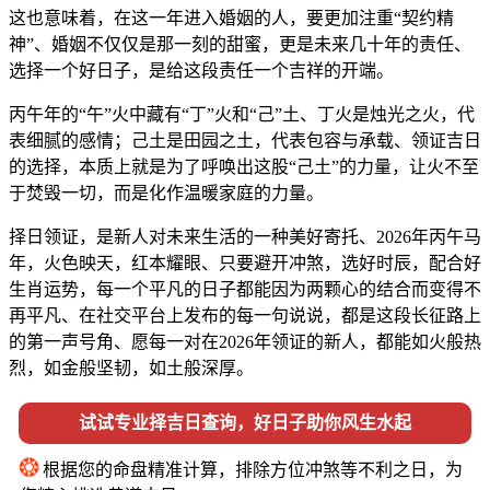
这也意味着，在这一年进入婚姻的人，要更加注重“契约精
神”、婚姻不仅仅是那一刻的甜蜜，更是未来几十年的责任、
选择一个好日子，是给这段责任一个吉祥的开端。
丙午年的“午”火中藏有“丁”火和“己”土、丁火是烛光之火，代
表细腻的感情；己土是田园之土，代表包容与承载、领证吉日
的选择，本质上就是为了呼唤出这股“己土”的力量，让火不至
于焚毁一切，而是化作温暖家庭的力量。
择日领证，是新人对未来生活的一种美好寄托、2026年丙午马
年，火色映天，红本耀眼、只要避开冲煞，选好时辰，配合好
生肖运势，每一个平凡的日子都能因为两颗心的结合而变得不
再平凡、在社交平台上发布的每一句说说，都是这段长征路上
的第一声号角、愿每一对在2026年领证的新人，都能如火般热
烈，如金般坚韧，如土般深厚。
试试专业择吉日查询，好日子助你风生水起
❂
根据您的命盘精准计算，排除方位冲煞等不利之日，为