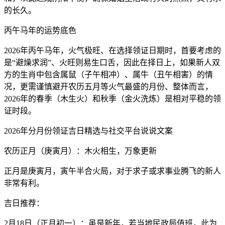
的长久。
丙午马年的运势底色
2026年丙午马年，火气极旺、在选择领证日期时，首要考虑的
是“避燥求润”、火旺则易生口舌，因此在择日上，如果新人双
方的生肖中包含属鼠（子午相冲）、属牛（丑午相害）的情
况，更需谨慎避开农历五月等火气最盛的月份、整体而言，
2026年的春季（木生火）和秋季（金火洗炼）是相对平稳的领
证时段。
2026年分月份领证吉日精选与社交平台说说文案
农历正月（庚寅月）：木火相生，万象更新
正月是庚寅月，寅午半合火局，对于求子或求事业腾飞的新人
非常有利。
吉日推荐：
2月18日（正月初一）：虽是新年，若当地民政局值班，此为