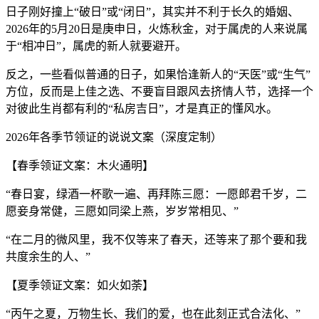
日子刚好撞上“破日”或“闭日”，其实并不利于长久的婚姻、
2026年的5月20日是庚申日，火炼秋金，对于属虎的人来说属
于“相冲日”，属虎的新人就要避开。
反之，一些看似普通的日子，如果恰逢新人的“天医”或“生气”
方位，反而是上佳之选、不要盲目跟风去挤情人节，选择一个
对彼此生肖都有利的“私房吉日”，才是真正的懂风水。
2026年各季节领证的说说文案（深度定制）
【春季领证文案：木火通明】
“春日宴，绿酒一杯歌一遍、再拜陈三愿：一愿郎君千岁，二
愿妾身常健，三愿如同梁上燕，岁岁常相见、”
“在二月的微风里，我不仅等来了春天，还等来了那个要和我
共度余生的人、”
【夏季领证文案：如火如荼】
“丙午之夏，万物生长、我们的爱，也在此刻正式合法化、”