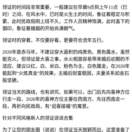
领证的时间段非常重要、一般建议在早晨9点到上午11点（巳
时）之间、在风水中，巳时是火生土的时间，象征着稳定与积
累、此时民政局刚上班不久，工作人员精神饱满，此时盖下的
钢印，象征着婚姻的开始充满朝气。
领证时的穿着，不仅要好看，更要符合流年五行。
2026年是赤马年，不建议穿大面积的纯黑色、黑色属水，虽然
能克火，但领证是大喜之事，水火相激容易带来婚后初期的不
适应、建议以红、白、米白、粉色为主、白色属金，在2026年
能起到“火炼真金”的效果，主婚后财富稳固，夫妻关系如金石
般坚硬。
领证当天的路线，也有讲究、如果可以，出门后先向喜神方位
行走一段、2026年的喜神方位主要在西南方、先往西南走一
段，再折向民政局，有“迎喜接福”的寓意。
针对不同风格新人的领证说说合集
为了让您的朋友圈（说说）在领证当天脱颖而出，这里准备了