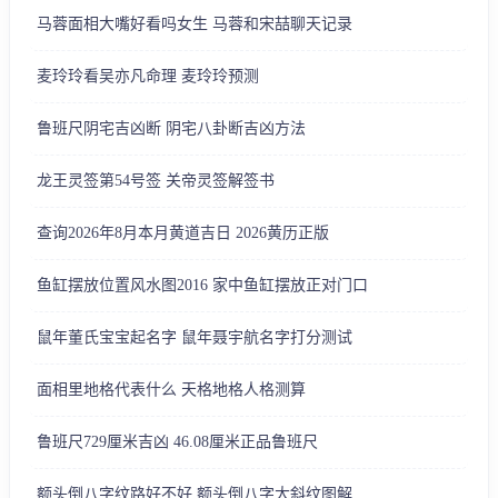
马蓉面相大嘴好看吗女生 马蓉和宋喆聊天记录
麦玲玲看吴亦凡命理 麦玲玲预测
鲁班尺阴宅吉凶断 阴宅八卦断吉凶方法
龙王灵签第54号签 关帝灵签解签书
查询2026年8月本月黄道吉日 2026黄历正版
鱼缸摆放位置风水图2016 家中鱼缸摆放正对门口
鼠年董氏宝宝起名字 鼠年聂宇航名字打分测试
面相里地格代表什么 天格地格人格测算
鲁班尺729厘米吉凶 46.08厘米正品鲁班尺
额头倒八字纹路好不好 额头倒八字大斜纹图解