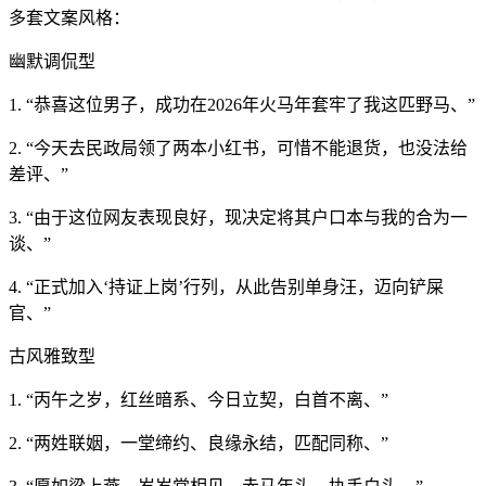
多套文案风格：
幽默调侃型
1. “恭喜这位男子，成功在2026年火马年套牢了我这匹野马、”
2. “今天去民政局领了两本小红书，可惜不能退货，也没法给
差评、”
3. “由于这位网友表现良好，现决定将其户口本与我的合为一
谈、”
4. “正式加入‘持证上岗’行列，从此告别单身汪，迈向铲屎
官、”
古风雅致型
1. “丙午之岁，红丝暗系、今日立契，白首不离、”
2. “两姓联姻，一堂缔约、良缘永结，匹配同称、”