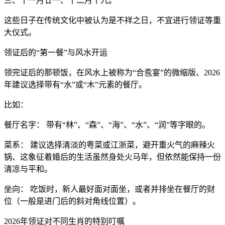
三、十一月廿一、十二月十九。
这些日子在传统文化中被认为是不祥之日，不宜进行领证等重
大仪式。
领证后的“第一餐”与风水开运
领完证后的那顿饭，在风水上被称为“合卺宴”的微缩版、2026
年建议选择带有“水”或“木”元素的餐厅。
比如：
餐厅名字： 带有“林”、“森”、“海”、“水”、“润”等字眼的。
菜系： 建议选择清淡的粤菜或江浙菜，避开重火气的麻辣火
锅、这象征着婚后的生活虽然身处火马年，但依然能保持一份
清凉与平和。
坐向： 吃饭时，新人最好面对面坐，或者并排坐在餐厅的财
位（一般是进门后的斜对角线位置）。
2026年领证对不同生肖的特别叮嘱