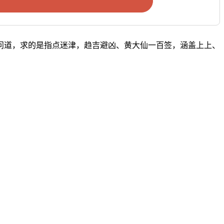
签问道，求的是指点迷津，趋吉避凶、黄大仙一百签，涵盖上上、