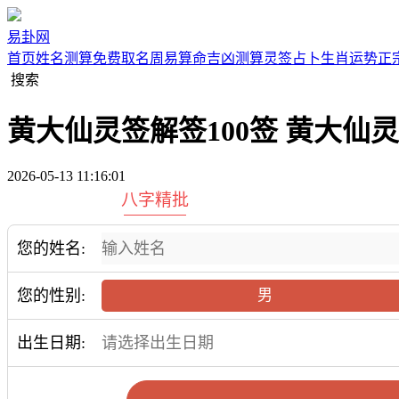
易卦网
首页
姓名测算
免费取名
周易算命
吉凶测算
灵签占卜
生肖运势
正
搜索
黄大仙灵签解签100签 黄大仙
2026-05-13 11:16:01
八字精批
您的姓名:
您的性别:
男
出生日期: