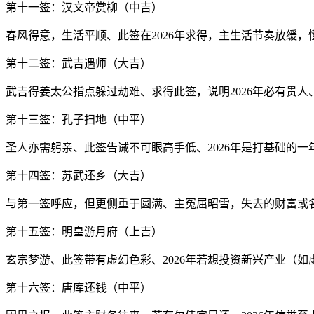
第十一签：汉文帝赏柳（中吉）
春风得意，生活平顺、此签在2026年求得，主生活节奏放缓，
第十二签：武吉遇师（大吉）
武吉得姜太公指点躲过劫难、求得此签，说明2026年必有贵
第十三签：孔子扫地（中平）
圣人亦需躬亲、此签告诫不可眼高手低、2026年是打基础的
第十四签：苏武还乡（大吉）
与第一签呼应，但更侧重于圆满、主冤屈昭雪，失去的财富或
第十五签：明皇游月府（上吉）
玄宗梦游、此签带有虚幻色彩、2026年若想投资新兴产业（
第十六签：唐库还钱（中平）