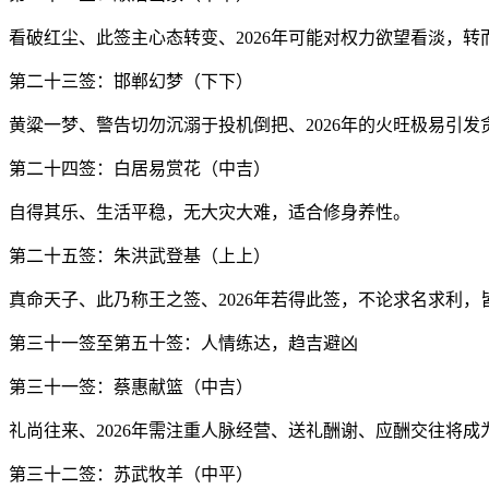
看破红尘、此签主心态转变、2026年可能对权力欲望看淡，
第二十三签：邯郸幻梦（下下）
黄粱一梦、警告切勿沉溺于投机倒把、2026年的火旺极易引
第二十四签：白居易赏花（中吉）
自得其乐、生活平稳，无大灾大难，适合修身养性。
第二十五签：朱洪武登基（上上）
真命天子、此乃称王之签、2026年若得此签，不论求名求利，
第三十一签至第五十签：人情练达，趋吉避凶
第三十一签：蔡惠献篮（中吉）
礼尚往来、2026年需注重人脉经营、送礼酬谢、应酬交往将成
第三十二签：苏武牧羊（中平）