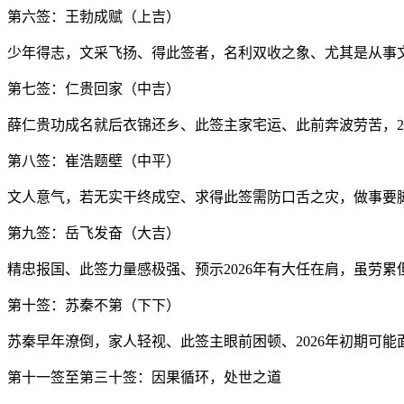
第六签：王勃成赋（上吉）
少年得志，文采飞扬、得此签者，名利双收之象、尤其是从事文
第七签：仁贵回家（中吉）
薛仁贵功成名就后衣锦还乡、此签主家宅运、此前奔波劳苦，2
第八签：崔浩题壁（中平）
文人意气，若无实干终成空、求得此签需防口舌之灾，做事要
第九签：岳飞发奋（大吉）
精忠报国、此签力量感极强、预示2026年有大任在肩，虽劳
第十签：苏秦不第（下下）
苏秦早年潦倒，家人轻视、此签主眼前困顿、2026年初期可
第十一签至第三十签：因果循环，处世之道