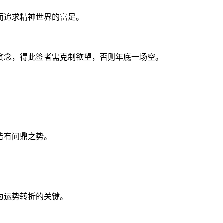
转而追求精神世界的富足。
发贪念，得此签者需克制欲望，否则年底一场空。
皆有问鼎之势。
为运势转折的关键。