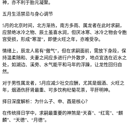
神，亦不利于胎元凝聚。
五月生活禁忌与身心调节
5月的北京时间，北方渐热，南方多雨、属龙者在此时求嗣，
应禁绝冰冷之物、辰土虽喜水润，但厌冰寒、冰冷之物会令胞
宫受损，形成“寒湿”，即便火旺之年，亦难受孕。
情绪上，辰龙人易有“傲气”，但在求嗣面前，需放下身段，保
持温柔随和、夫妻之间应多进行户外散步，地点宜选在近水之
处，如湖边、溪旁、水气能平和马年的浮躁，让龙性回归自
然。
对于男性属龙者，5月应减少社交应酬，尤其是烟酒、火旺之
年，烟酒伤肝肾最重、可多饮枸杞菊花茶，平肝明神。
择日深度解析：为什么子、申、酉是核心？
在传统择日学中，求嗣最重要的神煞是“天喜”、“红鸾”、“麒
麟”、“天德”、“月德”。