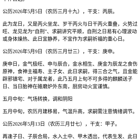
公历2026年5月5日（农历三月十九），干支：丙辰。
此为龙日，又是丙火坐龙、岁干丙火与日干丙火重叠，火势过
旺、龙见龙为“自刑”、求嗣讲究平顺，自刑之日易有心理波动
或身体燥热、此日宜静养，不宜作为求嗣祈福的重心日。
公历2026年5月9日（农历三月廿三），干支：庚申。
庚申日，金气极旺、申与辰合，金水相生、庚金为辰龙之食伤
原神，食神主福寿、主子女、此日求嗣，得三合之气，且金能
辟邪镇宅、对于属龙者，此乃五月上旬不可多得的麒麟送子
日、当日胎神在碓磨炉外东南，厨房动火宜谨慎。
五月中旬：气场转换，调和阴阳
五月中旬，农历月建移易，气温升高，求嗣需注意情绪调节。
公历2026年5月13日（农历三月廿七），干支：甲子。
再逢子日、子辰合局，水入土中、甲木透出，代表生发、此日