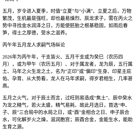
五月，岁令进入夏季，时值“立夏”与“小满”、立夏之后，万物
繁茂，生机最是强旺，却也最易燥烈、辰龙求子，需在丙火之
势中寻找金水润泽之日，方能使胚胎之根基稳固，如雨后春
笋，得土之厚德，受水之滋养。
丙午年五月龙人求嗣气场纵论
2026年为丙午年，干支皆火、五月干支或为癸巳（农历四
月），或为甲午（农历五月）、对于属龙者，龙为辰，五行属
土、马年之火生龙之土，名为“正印”或“偏印”生身、印星主庇
佑、孕育、从大势看，龙人在马年求嗣，得岁君相生，几率甚
高。
五月之火气，对于辰土而言，过旺则易造成“焦土”、辰中癸水
为龙之精气，若火太盛，精气易耗、故此月选日，首选“申、
子、辰”三合局中的水局之日，或“酉”金相合之日、申子辰合
水，可化解岁火之燥，滋润胞宫；辰酉合金，金能生水，能助
生育之源。