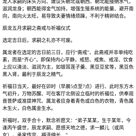
龙人求嗣的床头方向、建议头朝北或朝西、朝北能接纳水气，
滋润龙身；朝西能得金气加持，增强生殖系统的能量、避开南
向，南向火太旺，易导致夫妻情绪烦躁，不利于精卵结合。
辰龙五月求嗣之斋戒与祈福仪式
选定吉日后，求嗣之礼亦不可废。
属龙者在选定的吉日前三日，应行“斋戒”、此斋戒并非单纯吃
素，而是“齐心”，即保持内心平静，戒怒、戒焦、戒淫、饮食
上应以清淡、滋润为主，如银耳莲子羹、黑豆豆浆等，黑豆色
黑入肾，最利于辰龙之精气。
祈福日当天，最好在卯时（早晨5点至7点）进行、此时东方木
气初升，万物苏醒、可在客厅北侧设立临时的祈福位，供奉观
音菩萨或准提神咒、属龙者应身着青色或白色的衣物，青色属
木生火，白色属金生水。
祈福时，双手合十，默念祈愿文：“弟子某某，生于某年，今
逢丙午盛世，辰龙求嗣、愿感天地之德，求一麟儿（或凤
女），承家传宗，福泽绵长、”