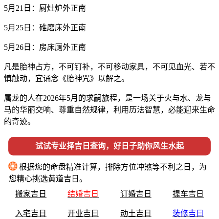
5月21日：厨灶炉外正南
5月25日：碓磨床外正南
5月26日：房床厕外正南
凡是胎神占方，不可钉补，不可移动家具，不可见血光、若不
慎触动，宜诵念《胎神咒》以解之。
属龙的人在2026年5月的求嗣旅程，是一场关于火与水、龙与
马的华丽交响、尊重自然规律，利用历法智慧，必能迎来生命
的奇迹。
试试专业择吉日查询，好日子助你风生水起
❂
根据您的命盘精准计算，排除方位冲煞等不利之日，为
您精心挑选黄道吉日。
搬家吉日
结婚吉日
订婚吉日
提车吉日
入宅吉日
开业吉日
动土吉日
装修吉日