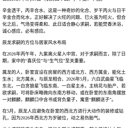
辛金透干，丙辛合水、这是一种奇妙的化合、岁干丙火与日干
辛金合而化水，正好解决了火旺的问题、巳火虽为旺火，但合
化之后，气场变得柔和、此日适合静心求嗣，若能焚香沐浴，
诚心感应，必有感应。
辰龙求嗣的方位与居家风水布局
在2026年丙午年，九紫离火星入中宫、对于求嗣而言，除了日
期，家中的“喜庆位”与“生气位”至关重要。
属龙的人，卧室宜设在房屋的西方或北方、西方属金，能化土
生水；北方属水，与辰龙相合、2026年5月，六白武曲星飞临
东北，一白贪狼星飞临东南、一白星主水，主桃花与胎产、若
欲求嗣，可将卧床略微向东南方移动，或在卧室的东南角摆放
一对麒麟，麒麟口中含书或背负童子，寓意“麒麟送子”。
在5月，辰龙人应避免在卧室的西北方进行大动作的装修或钻
孔，因为2026年西北方为岁破位，动之易伤胎气。