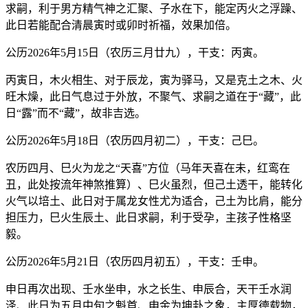
求嗣，利于男方精气神之汇聚、子水在下，能定丙火之浮躁、
此日若能配合清晨寅时或卯时祈福，效果加倍。
公历2026年5月15日（农历三月廿九），干支：丙寅。
丙寅日，木火相生、对于辰龙，寅为驿马，又是克土之木、火
旺木燥，此日气息过于外放，不聚气、求嗣之道在于“藏”，此
日“露”而不“藏”，故非吉选。
公历2026年5月18日（农历四月初二），干支：己巳。
农历四月、巳火为龙之“天喜”方位（马年天喜在未，红鸾在
丑，此处按流年神煞推算）、巳火虽烈，但己土透干，能转化
火气以培土、此日对于属龙女性尤为适合，己土为比肩，能分
担压力，巳火生辰土、此日求嗣，利于受孕，主孩子性格坚
毅。
公历2026年5月21日（农历四月初五），干支：壬申。
申日再次出现、壬水坐申，水之长生、申辰合，天干壬水润
泽、此日为五月中旬之魁首、申金为坤卦之象，主厚德载物，