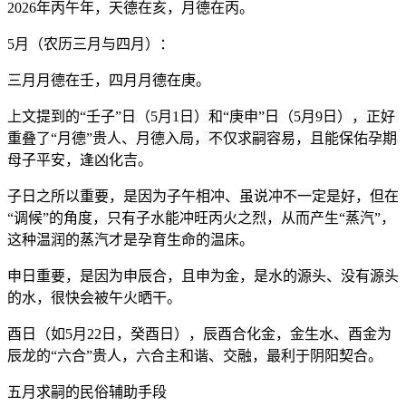
2026年丙午年，天德在亥，月德在丙。
5月（农历三月与四月）：
三月月德在壬，四月月德在庚。
上文提到的“壬子”日（5月1日）和“庚申”日（5月9日），正好
重叠了“月德”贵人、月德入局，不仅求嗣容易，且能保佑孕期
母子平安，逢凶化吉。
子日之所以重要，是因为子午相冲、虽说冲不一定是好，但在
“调候”的角度，只有子水能冲旺丙火之烈，从而产生“蒸汽”，
这种温润的蒸汽才是孕育生命的温床。
申日重要，是因为申辰合，且申为金，是水的源头、没有源头
的水，很快会被午火晒干。
酉日（如5月22日，癸酉日），辰酉合化金，金生水、酉金为
辰龙的“六合”贵人，六合主和谐、交融，最利于阴阳契合。
五月求嗣的民俗辅助手段