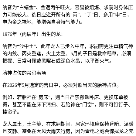
纳音为“白蜡金”、金遇丙午旺火，容易被熔炼、求嗣时身体压
力可能较大、选日应避开所有的“丙”、“丁”日、多用“申”日，
申为金之禄地，能增强自身持气能力。
1976年（丙辰年）出生的龙：
纳音为“沙中土”、此年龙人已步入中年，求嗣需更注重精气神
的内敛、丙火重逢，火土太重、5月的子日是救命稻草，必须
把握、日常可佩戴黑曜石或深色水晶，以平衡火气。
胎神占位的禁忌事项
在2026年5月选定的吉日中，必须对照当天的胎神占位。
例如，若胎神在“房床”，则当日严禁搬动卧床、更换床单被
褥，甚至不能在床下清扫、若胎神在“门窗”，则不可钉钉子、
挂帘子。
龙人属土，土主静、在求嗣期间，居家环境应保持昏暗、温暖
且安静、避免在大风大雨天行房，因为雷电之威会惊扰龙之元