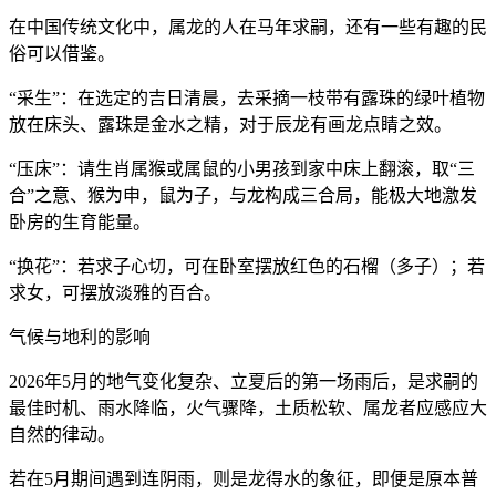
在中国传统文化中，属龙的人在马年求嗣，还有一些有趣的民
俗可以借鉴。
“采生”：在选定的吉日清晨，去采摘一枝带有露珠的绿叶植物
放在床头、露珠是金水之精，对于辰龙有画龙点睛之效。
“压床”：请生肖属猴或属鼠的小男孩到家中床上翻滚，取“三
合”之意、猴为申，鼠为子，与龙构成三合局，能极大地激发
卧房的生育能量。
“换花”：若求子心切，可在卧室摆放红色的石榴（多子）；若
求女，可摆放淡雅的百合。
气候与地利的影响
2026年5月的地气变化复杂、立夏后的第一场雨后，是求嗣的
最佳时机、雨水降临，火气骤降，土质松软、属龙者应感应大
自然的律动。
若在5月期间遇到连阴雨，则是龙得水的象征，即便是原本普