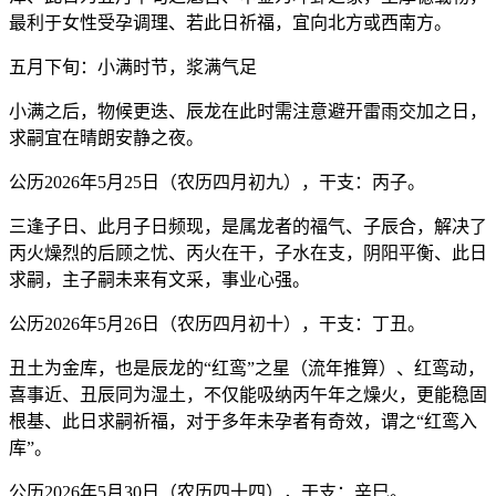
最利于女性受孕调理、若此日祈福，宜向北方或西南方。
五月下旬：小满时节，浆满气足
小满之后，物候更迭、辰龙在此时需注意避开雷雨交加之日，
求嗣宜在晴朗安静之夜。
公历2026年5月25日（农历四月初九），干支：丙子。
三逢子日、此月子日频现，是属龙者的福气、子辰合，解决了
丙火燥烈的后顾之忧、丙火在干，子水在支，阴阳平衡、此日
求嗣，主子嗣未来有文采，事业心强。
公历2026年5月26日（农历四月初十），干支：丁丑。
丑土为金库，也是辰龙的“红鸾”之星（流年推算）、红鸾动，
喜事近、丑辰同为湿土，不仅能吸纳丙午年之燥火，更能稳固
根基、此日求嗣祈福，对于多年未孕者有奇效，谓之“红鸾入
库”。
公历2026年5月30日（农历四十四），干支：辛巳。