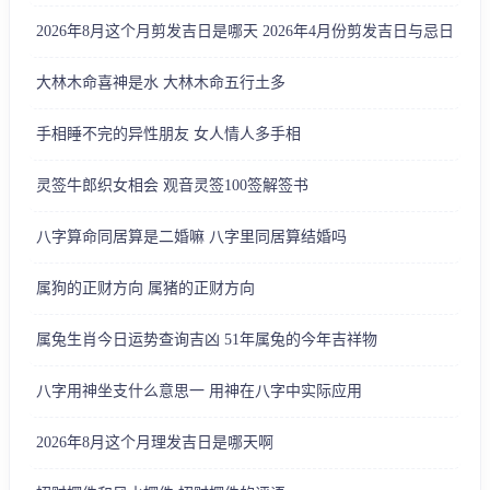
2026年8月这个月剪发吉日是哪天 2026年4月份剪发吉日与忌日
大林木命喜神是水 大林木命五行土多
手相睡不完的异性朋友 女人情人多手相
灵签牛郎织女相会 观音灵签100签解签书
八字算命同居算是二婚嘛 八字里同居算结婚吗
属狗的正财方向 属猪的正财方向
属兔生肖今日运势查询吉凶 51年属兔的今年吉祥物
八字用神坐支什么意思一 用神在八字中实际应用
2026年8月这个月理发吉日是哪天啊