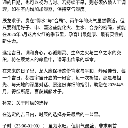
通的日期，也可以视为吉时、若持续干旱，则必须依赖人工调
理，如在室内增加加湿器，保持空气湿度。
辰龙求子，贵在“得水”与“合局”、丙午年的火气虽然霸道，但
只要利用好子、申、酉这些能化火、生水、合身的密码，就能
在2026年5月这片火红的季节里，孕育出最健康、最有灵性的
新生命。
选定吉日，调和身心，心诚则灵、生命之火与生命之水的交
织，将在辰龙人的命盘中，谱写出传承的华章。
在未来的日子里，龙人应保持这份笃定与平和，静候佳音、每
一个吉日，都是宇宙开启的一扇窗；每一次祈福，都是与祖
先、与天地的深层对话、愿这份详细的指引，助您在2026年5
月，得偿所愿，喜获麒麟才子。
补充：关于时辰的选择
在选定的吉日内，时辰的选择亦是最后的一公里。
子时（23:00-01:00）： 虽为水旺，但阴气最盛，非求嗣首