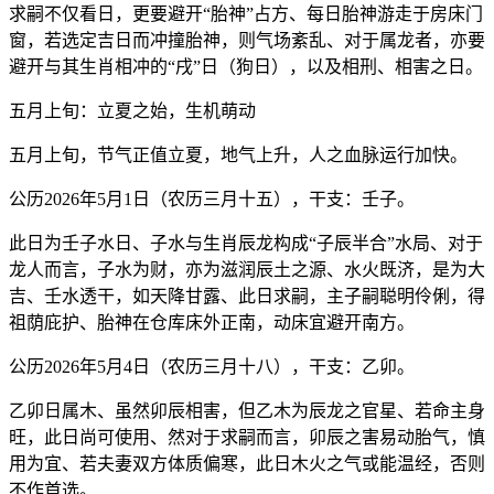
求嗣不仅看日，更要避开“胎神”占方、每日胎神游走于房床门
窗，若选定吉日而冲撞胎神，则气场紊乱、对于属龙者，亦要
避开与其生肖相冲的“戌”日（狗日），以及相刑、相害之日。
五月上旬：立夏之始，生机萌动
五月上旬，节气正值立夏，地气上升，人之血脉运行加快。
公历2026年5月1日（农历三月十五），干支：壬子。
此日为壬子水日、子水与生肖辰龙构成“子辰半合”水局、对于
龙人而言，子水为财，亦为滋润辰土之源、水火既济，是为大
吉、壬水透干，如天降甘露、此日求嗣，主子嗣聪明伶俐，得
祖荫庇护、胎神在仓库床外正南，动床宜避开南方。
公历2026年5月4日（农历三月十八），干支：乙卯。
乙卯日属木、虽然卯辰相害，但乙木为辰龙之官星、若命主身
旺，此日尚可使用、然对于求嗣而言，卯辰之害易动胎气，慎
用为宜、若夫妻双方体质偏寒，此日木火之气或能温经，否则
不作首选。