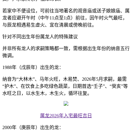
若家中不便设位，可前往当地著名的观音庙或送子娘娘庙、属
龙者应避开午时（中午11点至1点）前往，因午时火气最旺，
与辰龙相遇易生虚火、宜在清晨或傍晚前往。
针对不同出生年份属龙人的特殊建议
并非所有龙人的求嗣策略都一致，需根据出生年份的纳音五行
微调。
1988年（戊辰年）出生的龙：
纳音为“大林木”、马年火旺，木易焚、2026年5月求嗣，最需
“护木”、在饮食上多吃绿色蔬菜，日期首选“壬子”、“癸亥”等
水旺之日，以水生木，木生火，循环往复。
属龙2026年入宅最旺吉日
2000年（庚辰年）出生的龙：