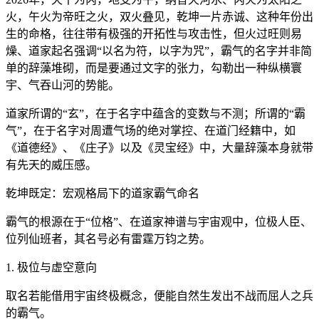
火，午火为帝旺之火，双火叠见，乾坤一片赤诚、这种年份出
生的命格，往往带有极强的开拓性与攻击性，但火过旺则易
燥、道家起名强调“以名为符，以字为咒”，霸气的名字并非简
单的辞藻堆砌，而是要通过文字的张力，勾勒出一种纵横寰
宇、气吞山河的势能。
道家所谓的“玄”，在于名字中蕴含的变数与不测；所谓的“霸
气”，在于名字对周遭气场的绝对掌控、在道门经籍中，如
《道德经》、《庄子》以及《灵宝经》中，大量辞藻本身就带
有先天的威压感。
乾坤既定：宏观格局下的道家霸气命名
霸气的根源在于“位格”、在道家神谱与宇宙观中，位极人臣、
位列仙班者，其名号必有雷霆万钧之势。
1. 极位与虚空意向
取名若能借用宇宙终极概念，便能自然生发出不战而屈人之兵
的霸气。