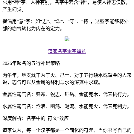
忌用“神”字：人神有别，名字中若含“神”，易使人神志涣散，
产生幻觉。
提倡用“意”字：如“志”、“念”、“守”、“持”，这些字能够将外
部的霸气转化为内在的定力。
道家名字素字禅意
2026年起名的五行补足策略
丙午年，地支藏干为丁火、己土、对于五行缺水或缺金的人来
说，霸气可以从金属的锋利与水的深邃中求取。
金属性霸气名：锋寒、锐志、铠岳、金能克木，代表执行力。
水属性霸气名：沧浪、幽鸿、溯流、水能克火，代表克制力。
深度解析：名字中的“符文”效应
道家认为，每一个汉字都是一个简化的符咒、当你书写自己的