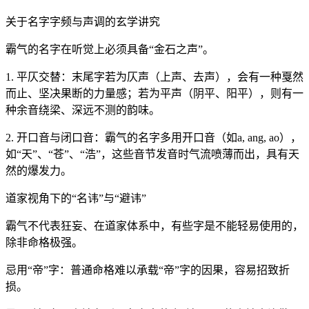
关于名字字频与声调的玄学讲究
霸气的名字在听觉上必须具备“金石之声”。
1. 平仄交替：末尾字若为仄声（上声、去声），会有一种戛然
而止、坚决果断的力量感；若为平声（阴平、阳平），则有一
种余音绕梁、深远不测的韵味。
2. 开口音与闭口音：霸气的名字多用开口音（如a, ang, ao），
如“天”、“苍”、“浩”，这些音节发音时气流喷薄而出，具有天
然的爆发力。
道家视角下的“名讳”与“避讳”
霸气不代表狂妄、在道家体系中，有些字是不能轻易使用的，
除非命格极强。
忌用“帝”字：普通命格难以承载“帝”字的因果，容易招致折
损。