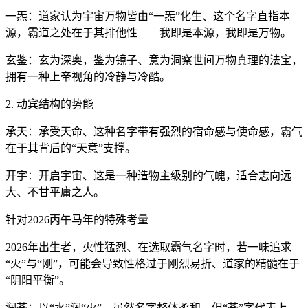
一炁：道家认为宇宙万物皆由“一炁”化生、这个名字直指本
源，霸道之处在于其排他性——我即是本源，我即是万物。
玄鉴：玄为深奥，鉴为镜子、意为洞察世间万物真理的法宝，
拥有一种上帝视角的冷静与冷酷。
2. 动宾结构的势能
承天：承受天命、这种名字带有强烈的宿命感与使命感，霸气
在于其背后的“天意”支撑。
开宇：开启宇宙、这是一种造物主级别的气魄，适合志向远
大、不甘平庸之人。
针对2026丙午马年的特殊考量
2026年出生者，火性猛烈、在选取霸气名字时，若一味追求
“火”与“刚”，可能会导致性格过于刚烈易折、道家的精髓在于
“阴阳平衡”。
润苍：以“水”润“火”、虽然名字整体柔和，但“苍”字代表上