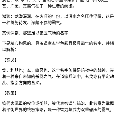
苍、广袤，其霸气在于一种仁者的统御。
潜渊：龙潜深渊、在火旺的年份，以深水之名压住浮躁，这是
一种蓄势待发、深藏不露的霸气。
案例深剖：那些足以镇压气场的名字
下是精心构思的、具备道家玄学色彩且极具霸气的名字，并辅
以解析：
【玄戈】
戈，利器也；玄，幽冥也、这个名字仿佛是暗夜中的战神，带
着一种来自未知的杀伐之气、在道家兵法中，玄戈亦有平定动
乱、指引方向的含义。
【钧策】
钧代表沉重的权位或衡器，策代表智谋与统治、此名意为掌握
着平衡世界的终极策略，是一种智力与武力双重碾压的霸气。