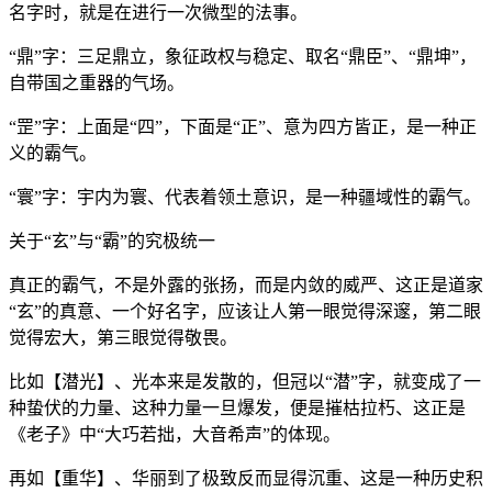
名字时，就是在进行一次微型的法事。
“鼎”字：三足鼎立，象征政权与稳定、取名“鼎臣”、“鼎坤”，
自带国之重器的气场。
“罡”字：上面是“四”，下面是“正”、意为四方皆正，是一种正
义的霸气。
“寰”字：宇内为寰、代表着领土意识，是一种疆域性的霸气。
关于“玄”与“霸”的究极统一
真正的霸气，不是外露的张扬，而是内敛的威严、这正是道家
“玄”的真意、一个好名字，应该让人第一眼觉得深邃，第二眼
觉得宏大，第三眼觉得敬畏。
比如【潜光】、光本来是发散的，但冠以“潜”字，就变成了一
种蛰伏的力量、这种力量一旦爆发，便是摧枯拉朽、这正是
《老子》中“大巧若拙，大音希声”的体现。
再如【重华】、华丽到了极致反而显得沉重、这是一种历史积