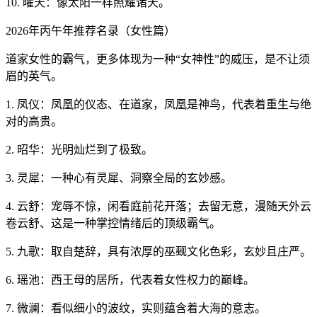
10. 曜天：像太阳一样照耀诸天。
2026年丙午年推荐名录（女性篇）
道家女性的霸气，更多体现为一种“女神性”的威压，是不让须
眉的英气。
1. 凤仪：凤凰的仪态、在道家，凤凰是神鸟，代表着重生与绝
对的高贵。
2. 昭华：光明灿烂到了极致。
3. 灵犀：一种心有灵犀、洞察全局的玄妙感。
4. 云舒：宠辱不惊，闲看庭前花开落；去留无意，漫随天外云
卷云舒、这是一种掌控情绪后的顶级霸气。
5. 九歌：取自楚辞，具有浓厚的巫觋文化色彩，玄妙且庄严。
6. 瑶池：西王母的居所，代表着女性权力的巅峰。
7. 微澜：看似细小的波纹，实则蕴含着大海的意志。