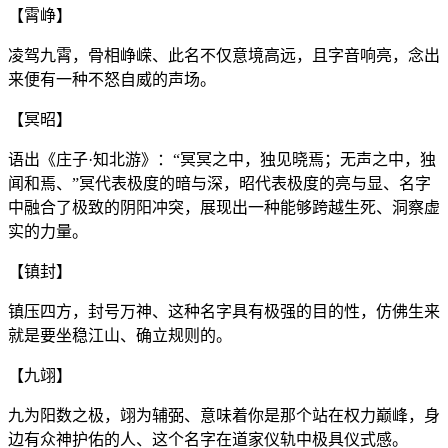
【霄峥】
凌驾九霄，骨相峥嵘、此名不仅意境高远，且字音响亮，念出
来便有一种不怒自威的声场。
【冥昭】
语出《庄子·知北游》：“冥冥之中，独见晓焉；无声之中，独
闻和焉、”冥代表极度的暗与深，昭代表极度的亮与显、名字
中融合了极致的阴阳冲突，展现出一种能够跨越生死、洞察虚
实的力量。
【镇封】
镇压四方，封号万神、这种名字具有极强的目的性，仿佛生来
就是要坐稳江山、确立规则的。
【九翊】
九为阳数之极，翊为辅弼、意味着你是那个站在权力巅峰，身
边有众神护佑的人、这个名字在道家仪轨中极具仪式感。