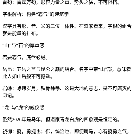
雷钧：雷霆万钧，形容力量之重、势头之猛，不可阻挡。
字根解析：构建“霸气”的建筑学
汉字具有形、音、义的三位一体性、在道家看来，字根的组合
就是能量的排布。
“山”与“石”的厚重感
若要霸气，底盘必稳。
岳昆：五岳之首与昆仑之巅的结合、名字中带“山”部，意味着
此人如山岳般不可撼动。
岩峥：峥嵘岁月，铁骨铮铮、这是大地的意志，是不可磨灭的
印记。
“龙”与“虎”的威仪感
虽然2026年是马年，但道家青龙白虎的四象观是恒定的。
骁御：骁，勇捷也；御，统治也、即便属马，亦有骁勇之气，