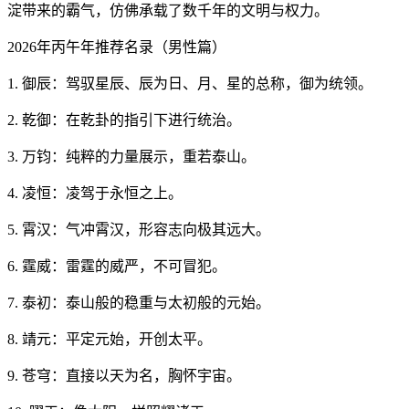
淀带来的霸气，仿佛承载了数千年的文明与权力。
2026年丙午年推荐名录（男性篇）
1. 御辰：驾驭星辰、辰为日、月、星的总称，御为统领。
2. 乾御：在乾卦的指引下进行统治。
3. 万钧：纯粹的力量展示，重若泰山。
4. 凌恒：凌驾于永恒之上。
5. 霄汉：气冲霄汉，形容志向极其远大。
6. 霆威：雷霆的威严，不可冒犯。
7. 泰初：泰山般的稳重与太初般的元始。
8. 靖元：平定元始，开创太平。
9. 苍穹：直接以天为名，胸怀宇宙。