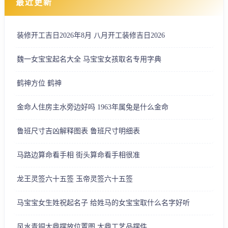
最近更新
装修开工吉日2026年8月 八月开工装修吉日2026
魏一女宝宝起名大全 马宝宝女孩取名专用字典
鹤神方位 鹤神
金命人住房主水旁边好吗 1963年属兔是什么金命
鲁班尺寸吉凶解释图表 鲁班尺寸明细表
马路边算命看手相 街头算命看手相很准
龙王灵签六十五签 玉帝灵签六十五签
马宝宝女生姓祝起名子 给姓马的女宝宝取什么名字好听
风水青铜大鼎摆放位置图 大鼎工艺品摆件