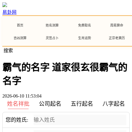
易卦网
首页
姓名测算
免费取名
周易算命
吉凶测算
灵签占卜
生肖运势
正宗老黄历
搜索
霸气的名字 道家很玄很霸气的
名字
2026-06-10 11:53:04
姓名祥批
公司起名
五行起名
八字起名
您的姓氏: