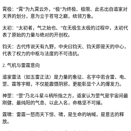
霄极：“霄”为九霄云外，“极”为终极、极限、此名出自道家对
天界的划分，意为立于苍穹之巅，统领万象。
太初：“太初者，气之始也、”在无极生太极的过程中，太初代
表了原始的力量与绝对的开创权。
钧天：古代传说天有九野，中央曰钧天、钧天即是天的中心，
代表了权力的中枢与法度的不可违抗。
2. 气机与雷霆意向
道家雷法（如五雷正法）是力量的象征、名字中若含雷、电、
罡、霆等字眼，不仅能震慑阴邪，更能彰显个人的爆发力。
神罡：“罡”乃北斗星斗柄所指之方，道家认为罡气是宇宙间最
刚健、最纯阳的气息、以此入名，命格坚不可摧。
霆啸：雷霆一怒而天下惊、啸，是生命的呐喊，是意志的释
放。