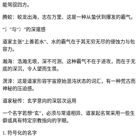
能驾驭四方。
腾蛟：蛟龙出海，志在万里、这是一种从蛰伏到爆发的霸气。
“氵”与“冫”的深邃感
道家主张“上善若水”、水的霸气在于其无穷无尽的侵蚀力与包
容力。
瀚海：浩瀚无垠，深不可测、这种霸气不在于进攻，而在于无
底的深沉，令人望而生畏。
溟涬：这是道家形容宇宙原始混沌状态的词汇，有一种荒古而
神秘的压迫感。
道家秘传：玄学意向的深层次运用
一个名字若想“玄”，必须与常道相异、道家起名常采用一些生
僻或具有特定宗教指向的字眼。
1. 符号化的名字