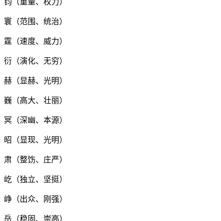
钧（重量、权力）
寰（范围、统治）
霆（速度、威力）
衍（演化、无穷）
赫（显赫、光明）
巍（高大、壮丽）
冥（深幽、本源）
昭（显现、光明）
肃（整饬、庄严）
屹（独立、坚挺）
峥（出众、刚强）
岳（稳固、崇高）