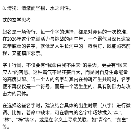
8. 清猗：清澈而坚韧，水之刚性。
式的玄学思考
起名是一场修行、每一个字的选择，都是对命运的一次校准、
在2026年这个充满活力与挑战的丙午年，一个霸气且深具道家
玄学底蕴的名字，就像是人生长河中的一盏明灯，既能照亮前
程，又能镇压邪祟。
字里行间，不仅要有“我命由我不由天”的豪迈，更要有“顺天
应人”的智慧、这种霸气不是狂妄自大，而是对自身生命能量
的高度觉醒、当一个人的名字与其内在神魂产生共鸣时，名字
便不再仅仅是一个符号，而是一个活生生的、具有防御力与攻
击力的灵体。
在选择这些名字时，建议结合具体的出生时辰（八字）进行微
调、比如，若命中缺木，可在霸气的名字中巧妙揉入“森”、
“林”、“梓”等字，或是在字义上寻求关联，如“青帝”、“东皇”
等。