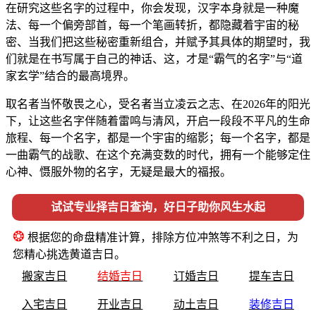
在研究这些名字的过程中，你会发现，汉字本身就是一种魔
法、每一个偏旁部首，每一个笔画转折，都隐藏着宇宙的秘
密、当我们把这些秘密重新组合，并赋予其具体的期望时，我
们就是在书写属于自己的神话、这，才是“霸气的名字”与“道
家玄学”结合的最高境界。
取名者当怀敬畏之心，受名者当立凌云之志、在2026年的阳光
下，让这些名字伴随着雷鸣与清风，开启一段段不平凡的生命
旅程、每一个名字，都是一个宇宙的缩影；每一个名字，都是
一曲霸气的战歌、在这个充满变数的时代，拥有一个能够定住
心神、慑服外物的名字，无疑是最大的福报。
试试专业择吉日查询，好日子助你风生水起
❂
根据您的命盘精准计算，排除方位冲煞等不利之日，为
您精心挑选黄道吉日。
搬家吉日
结婚吉日
订婚吉日
提车吉日
入宅吉日
开业吉日
动土吉日
装修吉日