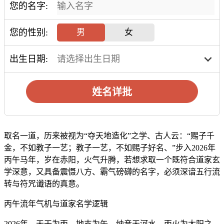
您的名字:
您的性别:
男
女
出生日期:
姓名详批
取名一道，历来被视为“夺天地造化”之学、古人云：“赐子千
金，不如教子一艺；教子一艺，不如赐子好名、”步入2026年
丙午马年，岁在赤阳，火气升腾，若想求取一个既符合道家玄
学深意，又具备震慑八方、霸气磅礴的名字，必须深谙五行流
转与符咒谶语的真意。
丙午流年气机与道家名学逻辑
2026年，天干为丙，地支为午，纳音天河水、丙火为太阳之