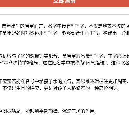
立即测算
于鼠年出生的宝宝而言，名字中带有“子”字，不仅是地支本位的
在鼠年起名时巧妙运用“子”字，能够契合生肖本气，构建出一套
机敏与子字的深邃完美融合、鼠宝宝取名带“子”字，在字形上具
于“本命护持”的格局，这在姓名学中被称为“同气连枝”、这种
年宝宝若能在名号中承接子水的灵气，其思维逻辑往往更加周密、
，不仅是生肖的呼应，更是对孩子人格修养的一种高阶期许。
中间或结尾，能起到平衡韵律、沉淀气场的作用。