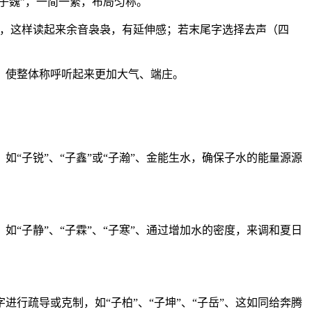
子魏”，一简一繁，布局匀称。
薇”，这样读起来余音袅袅，有延伸感；若末尾字选择去声（四
，使整体称呼听起来更加大气、端庄。
“子锐”、“子鑫”或“子瀚”、金能生水，确保子水的能量源源
“子静”、“子霖”、“子寒”、通过增加水的密度，来调和夏日
行疏导或克制，如“子柏”、“子坤”、“子岳”、这如同给奔腾