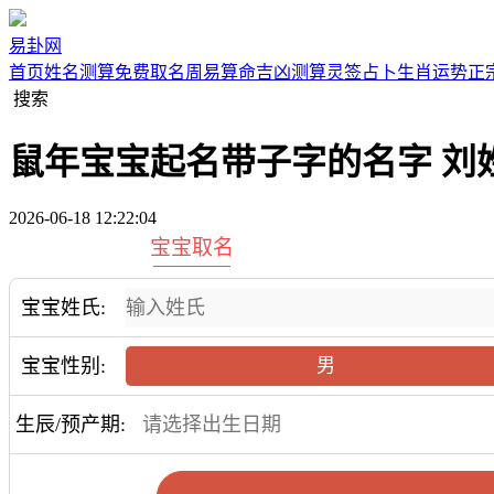
易卦网
首页
姓名测算
免费取名
周易算命
吉凶测算
灵签占卜
生肖运势
正
搜索
鼠年宝宝起名带子字的名字 刘
2026-06-18 12:22:04
宝宝取名
宝宝姓氏:
宝宝性别:
男
生辰/预产期: