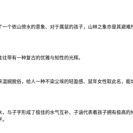
了一个依山傍水的意象、对于属鼠的孩子，山林之象亦是其避难
往往带有一种复古的优雅与知性的光辉。
来温婉脱俗，给人一种不染尘埃的轻盈感、鼠年女性取此名，能
水，与子字形成了极佳的水气互补、子涵代表着孩子拥有极高的
字。