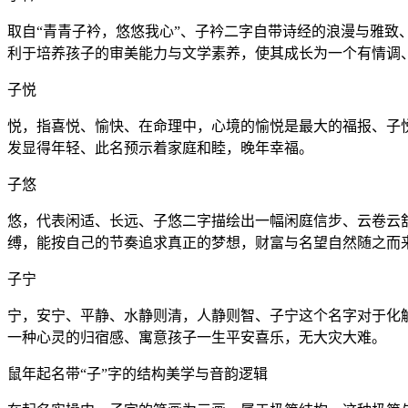
取自“青青子衿，悠悠我心”、子衿二字自带诗经的浪漫与雅
利于培养孩子的审美能力与文学素养，使其成长为一个有情调
子悦
悦，指喜悦、愉快、在命理中，心境的愉悦是最大的福报、子
发显得年轻、此名预示着家庭和睦，晚年幸福。
子悠
悠，代表闲适、长远、子悠二字描绘出一幅闲庭信步、云卷云
缚，能按自己的节奏追求真正的梦想，财富与名望自然随之而
子宁
宁，安宁、平静、水静则清，人静则智、子宁这个名字对于化
一种心灵的归宿感、寓意孩子一生平安喜乐，无大灾大难。
鼠年起名带“子”字的结构美学与音韵逻辑