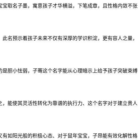
宝宝取名子墨，寓意孩子才华横溢，下笔成章，且性格内敛不张
、此名预示着孩子未来不仅有深厚的学识积淀，更有容人之量，
的是胆小怯弱，子骞这个名字能从心理暗示上给予孩子突破束缚
之，能使其灵活性转化为靠谱的执行力、这个名字对于建立贵人
又有如阳光般的积极心态、对于鼠年宝宝，子昂能有效化解性格