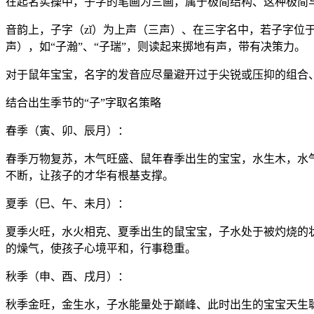
在起名实操中，子字的笔画为三画，属于极简结构、这种极简与
音韵上，子字（zǐ）为上声（三声）、在三字名中，若子字位
声），如“子瀚”、“子瑞”，则读起来掷地有声，带有决策力。
对于鼠年宝宝，名字的发音应尽量避开过于尖锐或压抑的组合
结合出生季节的“子”字取名策略
春季（寅、卯、辰月）：
春季万物复苏，木气旺盛、鼠年春季出生的宝宝，水生木，水气
不断，让孩子的才华有根基支撑。
夏季（巳、午、未月）：
夏季火旺，水火相克、夏季出生的鼠宝宝，子水处于被灼烧的状
的燥气，使孩子心境平和，行事稳重。
秋季（申、酉、戌月）：
秋季金旺，金生水，子水能量处于巅峰、此时出生的宝宝天生聪