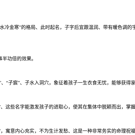
冷金寒”的格局、此时起名，子字后宜跟温润、带有暖色调的字，
事半功倍的效果。
容”、“子宸”、子水入洞穴，象征着孩子一生衣食无忧，能够获得
珺”、这些名字能激发孩子的进取心，使其在集体中脱颖而出，掌
子秦”，寓意内心充实，不为生计发愁、这是一种非常务实的命理祝