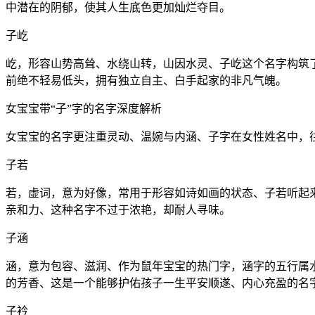
中潜在的阴郁，使其人生底色更加灿烂夺目。
子屹
屹，形容山势高耸、水绕山转，山因水灵、子屹这个名字构筑
前绝不轻易低头，拥有独立自主、白手起家的非凡气魄。
女宝宝带“子”字的名字深度解析
女宝宝的名字更注重灵动、温婉与内涵、子字在女性姓名中，
子若
若，虚词，意为好像，常用于形容如诗如画的状态、子若听起
亲和力、这种名字不过于浓艳，却耐人寻味。
子涵
涵，意为包容、滋润、作为鼠年宝宝的热门字，涵字的五行属
的芳香、这是一个能够护佑孩子一生平安顺遂、内心充盈的名
子衿