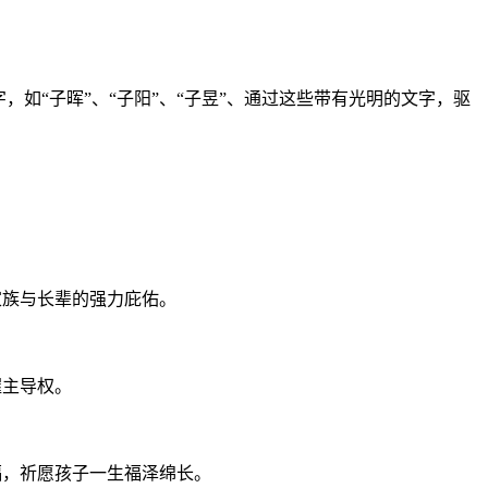
如“子晖”、“子阳”、“子昱”、通过这些带有光明的文字，驱
家族与长辈的强力庇佑。
握主导权。
福，祈愿孩子一生福泽绵长。