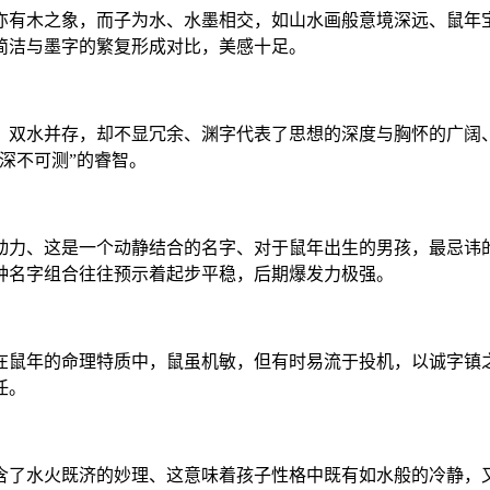
亦有木之象，而子为水、水墨相交，如山水画般意境深远、鼠年
简洁与墨字的繁复形成对比，美感十足。
，双水并存，却不显冗余、渊字代表了思想的深度与胸怀的广阔
深不可测”的睿智。
动力、这是一个动静结合的名字、对于鼠年出生的男孩，最忌讳
种名字组合往往预示着起步平稳，后期爆发力极强。
在鼠年的命理特质中，鼠虽机敏，但有时易流于投机，以诚字镇
任。
含了水火既济的妙理、这意味着孩子性格中既有如水般的冷静，