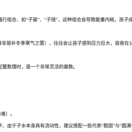
行组合、如“子骏”、“子煊”，这种组合会导致能量内耗，孩子
（除非是补冬季寒气之需），往往会让孩子感到压力巨大，容易在
配置数理时，是一个非常灵活的基数。
为夷）。
于子水本身具有流动性，建议搭配一些代表“稳固”与“圆满”的数理