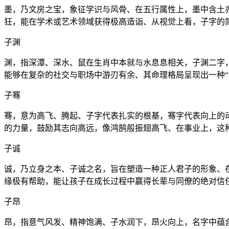
墨，乃文房之宝，象征学识与风骨、在五行属性上，墨中含土
狂，能在学术或艺术领域获得极高造诣、从视觉上看，子字的
子渊
渊，指深潭、深水、鼠在生肖中本就与水息息相关，子渊二字
能够在复杂的社交与职场中游刃有余、其命理格局呈现出一种“
子骞
骞，意为高飞、腾起、子字代表扎实的根基，骞字代表向上的
的力量，鼓励其志向高远，像鸿鹄般振翅高飞、在事业上，这
子诚
诚，乃立身之本、子诚之名，旨在塑造一种正人君子的形象、
缘极有帮助，能让孩子在成长过程中赢得长辈与同僚的绝对信
子昂
昂，指意气风发、精神饱满、子水润下，昂火向上，名字中蕴