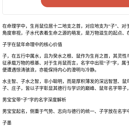
在命理学中，生肖鼠位居十二地支之首，对应地支为“子”、对
角度审视，子水代表着生命之源的萌发，是万物滋生的起点、
子字在鼠年命理中的核心价值
子，在五行中属水，且为癸水之根、鼠作为生肖之首，其灵性与
征承载万物的根基、对于生肖鼠而言，名字中出现“子”字，属
便遭遇惊涛骇浪，亦能保持内心的澄明与冷静。
水主智、子水之智，非小聪明，而是厚积薄发的深远智慧、鼠
子、庄子，皆以子字彰显其德行与学识的巅峰、鼠年名字带子
男宝宝带“子”字的名字深度解析
男宝宝起名，侧重于气势、志向与德行的统一、子字放在名字
子墨