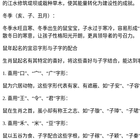
的江水修筑堤坝或栽种草木，使其能量转化为建设性的成就。
冬季（亥、子、丑月）：
冬季水旺且寒、冬季出生的鼠宝宝，子水过于寒冷，容易形成“水
散冬日的寒意，让孩子性格阳光开朗，更具领导者的号召力。
鼠年起名的宜忌字形与子字的配合
生肖鼠起名有其特定的喜好，将这些喜好与子字结合，能达到
1. 喜用“口”、“宀”、“广”字形：
鼠为穴居动物，这些字形代表有家、有遮蔽、如“子安”、“子
2. 喜用“王”、“令”、“君”字形：
鼠在生肖之首，虽小却有称王之志、如“子璇”、“子璋”、“子
3. 喜用“禾”、“米”、“豆”字形：
鼠以五谷为食、子字配合这些字根，如“子稼”、“子颖”、“