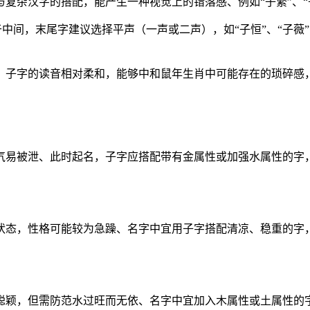
复杂汉字的搭配，能产生一种视觉上的错落感、例如“子繁”、“
于中间，末尾字建议选择平声（一声或二声），如“子恒”、“子
、子字的读音相对柔和，能够中和鼠年生肖中可能存在的琐碎感
易被泄、此时起名，子字应搭配带有金属性或加强水属性的字，如
态，性格可能较为急躁、名字中宜用子字搭配清凉、稳重的字，如
颖，但需防范水过旺而无依、名字中宜加入木属性或土属性的字进