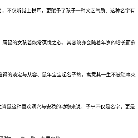
名，不仅听觉上悦耳，更赋予了孩子一种文艺气质、这种名字有
、属鼠的女孩若能常葆悦之心，其容貌亦会随着年岁的增长而愈
难得的淡定与从容、鼠年宝宝起名子悠，寓意其一生不被琐事束
生肖鼠这种喜欢洞穴与安稳的动物来说，子宁不仅是名字，更是