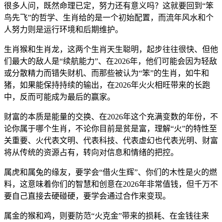
很多人问，既然命理已定，努力还有意义吗？这就要回到“笨
鸟先飞”的哲学、生肖给的是一个初始配置，而流年风水和个
人努力则是运行环境和后期维护。
生肖猴和生肖龙，这两个生肖天生聪明，起步往往很快、但他
们最大的敌人是“续航能力”、在2026年，他们可能会因为轻敌
或分散精力而错失财机、而那些被认为“笨”的生肖，如牛和
猪，如果能保持持续的输出，在2026年火火相旺带来的长跑
中，反而可能成为最后的赢家。
财富的本质是能量的交换、在2026年这个充满变数的年份，不
论你属于哪个生肖，不论你目前是贫是富，理解“火”的特性至
关重要、火代表文明、代表科技、代表虚幻也代表光明、财富
将从传统的资源占有，转向对信息和情绪的把控。
属虎和属兔的缘友，要学会“借火生辉”、你们的木性是火的燃
料，这意味着你们的智慧和创意在2026年非常值钱，但千万不
要自己直接去硬碰硬，要学会通过合作来变现。
属金的猴和鸡，则要防范“火克金”带来的损耗、在金钱往来