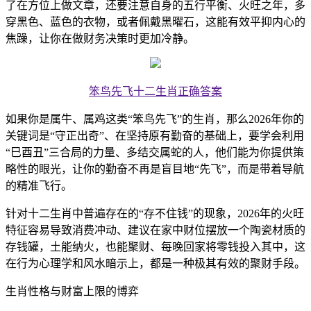
了在方位上做文章，还要注意自身的五行平衡、火旺之年，多
穿黑色、蓝色的衣物，或者佩戴黑曜石，这能有效平抑内心的
焦躁，让你在做财务决策时更加冷静。
笨鸟先飞十二生肖正确答案
如果你是属牛、属鸡这类“笨鸟先飞”的生肖，那么2026年你的
关键词是“守正出奇”、在坚持原有勤奋的基础上，要学会利用
“巳酉丑”三合局的力量、多结交属蛇的人，他们能为你提供策
略性的眼光，让你的勤奋不再是盲目地“先飞”，而是带着导航
的精准飞行。
针对十二生肖中普遍存在的“存不住钱”的现象，2026年的火旺
特征容易导致消费冲动、建议在家中财位摆放一个陶瓷材质的
存钱罐，土能纳火，也能聚财、每晚回家将零钱投入其中，这
在行为心理学和风水暗示上，都是一种极其有效的聚财手段。
生肖性格与财富上限的博弈