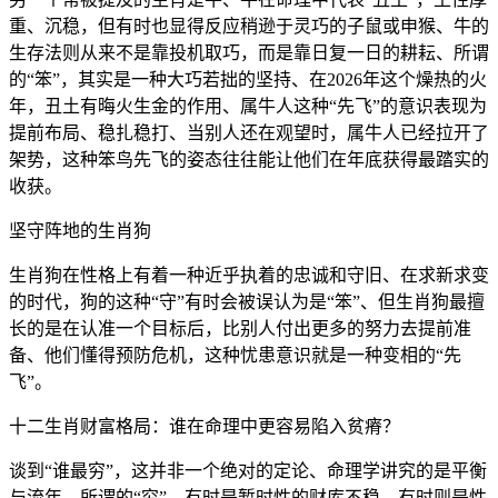
重、沉稳，但有时也显得反应稍逊于灵巧的子鼠或申猴、牛的
生存法则从来不是靠投机取巧，而是靠日复一日的耕耘、所谓
的“笨”，其实是一种大巧若拙的坚持、在2026年这个燥热的火
年，丑土有晦火生金的作用、属牛人这种“先飞”的意识表现为
提前布局、稳扎稳打、当别人还在观望时，属牛人已经拉开了
架势，这种笨鸟先飞的姿态往往能让他们在年底获得最踏实的
收获。
坚守阵地的生肖狗
生肖狗在性格上有着一种近乎执着的忠诚和守旧、在求新求变
的时代，狗的这种“守”有时会被误认为是“笨”、但生肖狗最擅
长的是在认准一个目标后，比别人付出更多的努力去提前准
备、他们懂得预防危机，这种忧患意识就是一种变相的“先
飞”。
十二生肖财富格局：谁在命理中更容易陷入贫瘠？
谈到“谁最穷”，这并非一个绝对的定论、命理学讲究的是平衡
与流年、所谓的“穷”，有时是暂时性的财库不稳，有时则是性