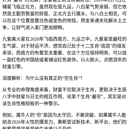
辅星飞临正北方，虽然现在是九运，八白星气势渐弱，但它依
然是主勤劳致富的财星、正北方五行属水，与八白土相克，可
以在这个位置放置白色或金色的地毯，用金来通关化解水土之
争，让财气进入家门更加顺畅。
九紫离火星在2026年飞临西南方、九运之中，九紫星是最旺的
生气星、对于财运不济、感觉自己处于十二生肖“底层”的缘友
来说，西南方的布置至关重要、在这个方位保持明亮，可以挂
一副红色的中国结或者铺设红色装饰，以火助火，点燃流年的
财富引擎。
深度解析：为什么没有真正的“穷生肖”？
从专业的命理角度来看，财富不仅取决于生肖，更取决于生辰
八字中财星与日主的相互作用、说某个生肖“最穷”，其实是对
该生肖性格短板的一种警示。
例如，属牛人的“穷”是因为太守旧，不敢突破、如果属牛人能
结合2026年火性的爆发力，果断尝试新技术、新平台，他们的
积累厚度将是其他生肖难以企及的。