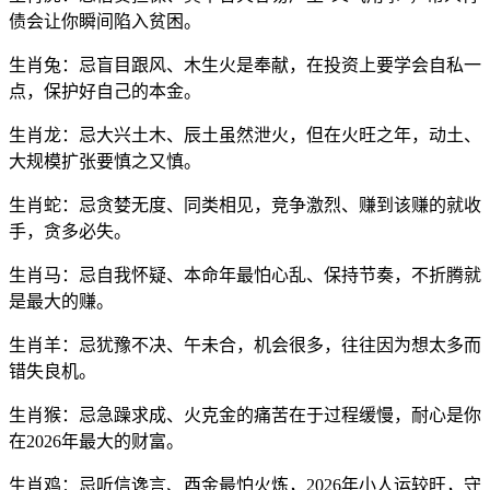
债会让你瞬间陷入贫困。
生肖兔：忌盲目跟风、木生火是奉献，在投资上要学会自私一
点，保护好自己的本金。
生肖龙：忌大兴土木、辰土虽然泄火，但在火旺之年，动土、
大规模扩张要慎之又慎。
生肖蛇：忌贪婪无度、同类相见，竞争激烈、赚到该赚的就收
手，贪多必失。
生肖马：忌自我怀疑、本命年最怕心乱、保持节奏，不折腾就
是最大的赚。
生肖羊：忌犹豫不决、午未合，机会很多，往往因为想太多而
错失良机。
生肖猴：忌急躁求成、火克金的痛苦在于过程缓慢，耐心是你
在2026年最大的财富。
生肖鸡：忌听信谗言、酉金最怕火炼，2026年小人运较旺，守