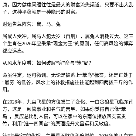
康，因为健康问题往往是最大的财富流失渠道、只要不出大乱
子，这种平稳就是一种隐形的财富。
财运告急阵营：鼠、马、兔
属鼠人受冲，属马人犯太岁（自刑），属兔人消耗过大、这三
个生肖在2026年应秉承“现金为王”的原则，任何高风险的博弈
都应远离。
从风水角度看：如何破解“穷”命与“笨”局？
命虽注定，运可微调、无论是被贴上“笨鸟”标签，还是正处于
“最穷”的低谷，风水上的补救措施往往能起到四两拨千斤的作
用。
在2026年，九宫飞星的方位发生了变化、一白贪狼星飞临东南
方，这是一颗管事业和名气的吉星、如果你觉得自己像“笨
鸟”，反应总比别人慢，可以在家中的东南位摆放四支富贵
竹，利用“准一四同宫”的原理提升文昌运和灵敏度。
针对“最穷”的化解，主要看正财位和偏财位、2026年的八白左