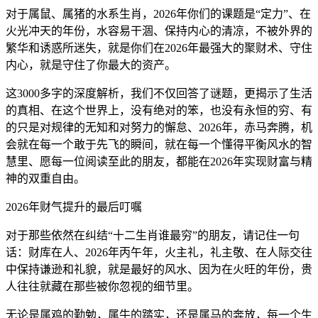
对于属鼠、属猪的水系生肖，2026年你们的课题是“定力”、在
火光冲天的年份，水容易干涸、保持内心的清凉，不被外界的
繁华和诱惑所迷失，就是你们在2026年最强大的聚财术、守住
内心，就是守住了你最大的资产。
这3000多字的深度解析，我们不仅回答了谜题，更揭示了生活
的真相、在这个世界上，没有绝对的笨，也没有永恒的穷、有
的只是对规律的无知和对努力的懈怠、2026年，赤马奔腾，机
会就在每一个敢于先飞的瞬间，就在每一个懂得平衡风水的智
慧里、愿每一位阅读至此的朋友，都能在2026年实现财富与精
神的双重自由。
2026年财气提升的最后叮嘱
对于那些依然在纠结“十二生肖谁最穷”的朋友，请记住一句
话：财库在人、2026年丙午年，火主礼，礼主敬、在人际交往
中保持谦逊和礼貌，就是最好的风水、因为在火旺的年份，贵
人往往就藏在那些被你忽视的细节里。
无论是属鸡的勤勉，属牛的踏实，还是属马的奔放，每一个生