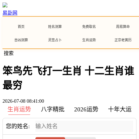
易卦网
首页
姓名测算
免费取名
周易算命
吉凶测算
灵签占卜
生肖运势
正宗老黄历
搜索
笨鸟先飞打一生肖 十二生肖谁
最穷
2026-07-08 08:41:00
生肖运势
八字精批
2026运势
十年大运
您的姓名: