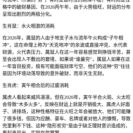
格中的破财基因、在2026丙午年，由于火势极旺，财运的分布
呈现出剧烈的两极分化。
生肖鼠：水火相激的消耗
在2026年，属鼠的人由于地支子水与流年午火构成“子午相
冲”，这在命理上称为“天克地冲”的余波或直接冲克、水代表
财源，火代表压力、属鼠人在这一年容易感觉到挣钱辛苦，甚
至会出现入不敷出的窘境、如果说“谁最穷”，属鼠人如果在这
一年盲目投资，极有可能面临财库亏空、他们的这种“穷”往往
是因为环境动荡导致的意外破财，而非天生无财。
生肖虎：寅午相合后的过盛消耗
属虎人看起来威风凛凛，但在2026年，寅午半合火局、火太旺
会导致“木多火多”，反映在财运上就是开销极大、属虎人好面
子、讲排场，这种性格特征在火旺之年会被放大、他们可能赚
了很多钱，但因为应酬、豪车、名牌或者对他人的慷慨，导致
兜里剩不下钱、这种“隐形贫穷”是由于缺乏理财意识造成的，
看起来风光，实则存款寥寥。