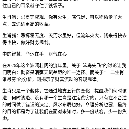
住自己的耳朵就守住了钱袋子。
生肖狗：忌墨守成规、你有火生，底气足，可以稍微步子大一
点，去追逐更高的收益。
生肖猪：忌挥霍无度、天河水虽好，但流年火大，钱来得快去
得也快，做好财务规划。
中的智慧：命运在手，财气在心
在2026年这个波澜壮阔的流年里，关于“笨鸟先飞”的讨论让我
们明白：勤奋是消弭天赋差距的唯一途径、而关于“十二生肖
谁最穷”的分析，则揭示了财富流动的客观规律。
生肖只是一个载体，它通过地支五行的变化，提醒我们何时该
进，何时该退、没有哪一个生肖是注定贫穷的，只有在不合适
的时间做了错误的决定、风水布局也好，命理分析也罢，最终
的目的都是为了让我们在面对未知时，多一份从容，少一份焦
虑。