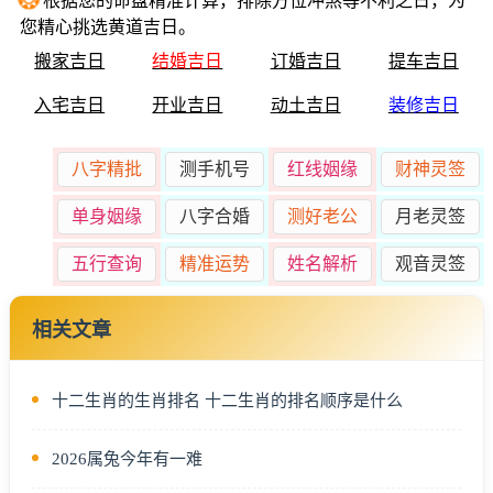
根据您的命盘精准计算，排除方位冲煞等不利之日，为
您精心挑选黄道吉日。
搬家吉日
结婚吉日
订婚吉日
提车吉日
入宅吉日
开业吉日
动土吉日
装修吉日
八字精批
测手机号
红线姻缘
财神灵签
单身姻缘
八字合婚
测好老公
月老灵签
五行查询
精准运势
姓名解析
观音灵签
相关文章
十二生肖的生肖排名 十二生肖的排名顺序是什么
2026属兔今年有一难