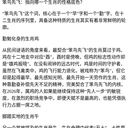
笨鸟先飞：指向哪一个生肖的性格底色？
“笨鸟先飞”这个词，核心在于一个“早”字和一个“勤”字、在十
二生肖的序列里，具备这种特质的生肖其实有着非常鲜明的轮
廓。
勤勉化身的生肖鸡
从民间谜语的角度来看，最契合“笨鸟先飞”的生肖莫过于鸡、
鸡在十二地支中对应“酉”，酉时是傍晚，但鸡的标志性动作却
是“雄鸡报晓”、在没有闹钟的远古时代，鸡是时间的守护者、
虽然在飞禽类中，鸡的飞行能力退化，被戏称为“笨鸟”，但它
却是起得最早、最先感知光明、最先开始一天劳作的生肖、这
种靠勤奋补偿先天不足的精神，完美契合了笨鸟先飞的内核、
在2026年，属鸡的人如果能继续保持这种“先人一步”的敏锐
度，在激烈的职场竞争中，即便天赋不是最高的，也能凭借执
行力占据一席之地。
脚踏实地的生肖牛
另一个常被提及的生肖是牛、牛在命理中代表“丑土”，土性厚