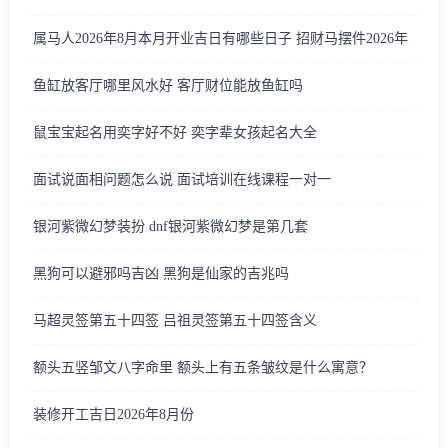
属马人2026年8月本月开业吉日有哪些日子 招财马摆件2026年
鱼缸放客厅哪里风水好 客厅财位能放鱼缸吗
鼠宝宝起名用奕字好不好 奕字辈女孩起名大全
面试说面相问题怎么说 面试培训在线课程一对一
银河紫微幻梦装扮 dnf银河紫微幻梦是第几套
黑狗可以避邪吗吉凶 黑狗是仙家的吉兆吗
马超灵签第五十四签 吕祖灵签第五十四签含义
额头五竖邹文八字命里 额头上有五条皱纹是什么寓意？
装修开工吉日2026年8月份