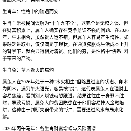
生肖羊：性格中的随遇而安
生肖羊常被民间误解为“十羊九不全”，这完全是无稽之谈、但
在财富积累上，属羊人确实存在竞争意识不强的问题、在2026
年，午未相合，虽然贵人运不错，但属羊人容易产生惰性、如
果缺乏进取心，仅仅满足于现状，在通货膨胀或生活成本上升
的背景下，就会显得相对清贫、他们的穷，是性格中“佛系”因
子带来的产物。
生肖兔：草木逢火的焦灼
属兔人在2026年处于一种“木火相生”但略显过度的状态、卯木
为阴木，遇到午火强光，容易被“焚”、这代表属兔人在理财上
容易焦躁，看到别人赚钱就想跟进，结果往往由于身弱不胜
财，导致亏损、属兔人的贫困隐患在于他们容易掉入金融陷
阱，这种由于判断失误带来的“穷”，需要通过风水布局来化
解。
2026年丙午马年：各生肖财富增幅与风险图谱