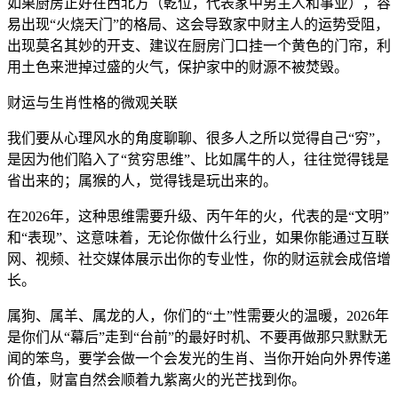
如果厨房正好在西北方（乾位，代表家中男主人和事业），容
易出现“火烧天门”的格局、这会导致家中财主人的运势受阻，
出现莫名其妙的开支、建议在厨房门口挂一个黄色的门帘，利
用土色来泄掉过盛的火气，保护家中的财源不被焚毁。
财运与生肖性格的微观关联
我们要从心理风水的角度聊聊、很多人之所以觉得自己“穷”，
是因为他们陷入了“贫穷思维”、比如属牛的人，往往觉得钱是
省出来的；属猴的人，觉得钱是玩出来的。
在2026年，这种思维需要升级、丙午年的火，代表的是“文明”
和“表现”、这意味着，无论你做什么行业，如果你能通过互联
网、视频、社交媒体展示出你的专业性，你的财运就会成倍增
长。
属狗、属羊、属龙的人，你们的“土”性需要火的温暖，2026年
是你们从“幕后”走到“台前”的最好时机、不要再做那只默默无
闻的笨鸟，要学会做一个会发光的生肖、当你开始向外界传递
价值，财富自然会顺着九紫离火的光芒找到你。