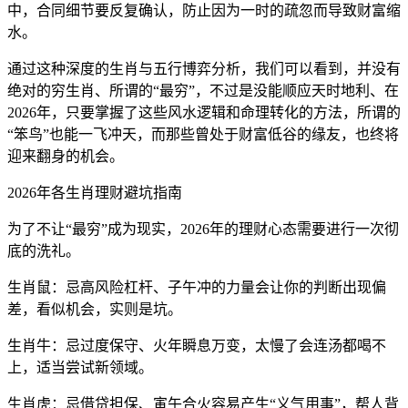
中，合同细节要反复确认，防止因为一时的疏忽而导致财富缩
水。
通过这种深度的生肖与五行博弈分析，我们可以看到，并没有
绝对的穷生肖、所谓的“最穷”，不过是没能顺应天时地利、在
2026年，只要掌握了这些风水逻辑和命理转化的方法，所谓的
“笨鸟”也能一飞冲天，而那些曾处于财富低谷的缘友，也终将
迎来翻身的机会。
2026年各生肖理财避坑指南
为了不让“最穷”成为现实，2026年的理财心态需要进行一次彻
底的洗礼。
生肖鼠：忌高风险杠杆、子午冲的力量会让你的判断出现偏
差，看似机会，实则是坑。
生肖牛：忌过度保守、火年瞬息万变，太慢了会连汤都喝不
上，适当尝试新领域。
生肖虎：忌借贷担保、寅午合火容易产生“义气用事”，帮人背