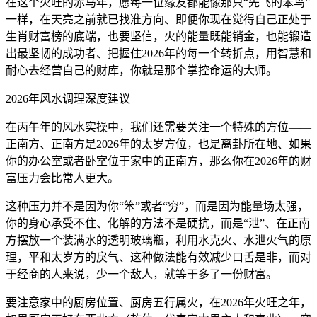
在这个火旺的赤马年，愿每一位缘友都能像那只“先飞的笨鸟”
一样，在天亮之前就已找准方向、即便你现在觉得自己正处于
生肖财富榜的底端，也要坚信，火的能量既能销金，也能锻造
出最坚韧的成功者、把握住2026年的每一个转折点，用智慧和
耐心去经营自己的财库，你就是那个掌控命运的大师。
2026年风水调理深度建议
在丙午年的风水实操中，我们还需要关注一个特殊的方位——
正南方、正南方是2026年的太岁方位，也是离卦所在地、如果
你的办公室或者卧室位于家中的正南方，那么你在2026年的财
富压力会比常人更大。
这种压力并不是因为你“笨”或者“穷”，而是因为能量场太强，
你的身心承受不住、化解的方法不是硬抗，而是“泄”、在正南
方摆放一个装满水的透明玻璃瓶，利用水克火、水泄火气的原
理，平和太岁方的戾气、这种做法能有效减少口舌是非，而对
于经商的人来说，少一个敌人，就等于多了一份财富。
要注意家中的厨房位置、厨房五行属火，在2026年火旺之年，