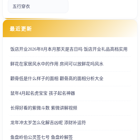
五行穿衣
最近更新
饭店开业2026年8月本月那天是吉日吗 饭店开业礼品高档实用
鲜花在家居风水中的作用 房间可以放鲜花吗风水
颧骨低是什么样子的面相 颧骨高的面相分析大全
鼠年4月起名虎宝宝 孩子起名神器
长得好看的紫微斗数 紫微讲解视频
龙年冲太岁怎么化解吉凶呢 添财补运符
鱼盘岭伯公灵签七号 鱼盘岭解签