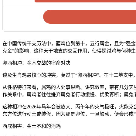
在中国传统干支历法中，酉鸡位列第十，五行属金，且为“强金
克金”的影响，这种天干地支的交互作用，使得探讨鸡与何种
卯酉相冲：金木交战的宿命对决
谈及生肖鸡最核心的冲突，莫过于“卯酉相冲”、在十二地支
从性格特征来看，属鸡的人处事果断、讲究效率，带有几分天
作关系中，属鸡者往往嫌弃属兔者行动缓慢、优柔寡断；属兔
这种相冲在2026年马年会被放大、丙午年的火气极旺，火能
东方位进行动土或装修，因为那是卯位，一旦触动，便会形成“
酉戌相害：金土不和的消耗