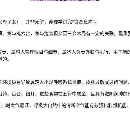
母子女），并非无解、命理学讲究“贪合忘冲”。
解、龙与鸡六合，龙与兔害但又因三会木局有一定的关联，最重
确权责、属鸡人管理账目与细节，属狗人负责外联与执行、由于狗
避的。
火旺环境极易导致属鸡人出现呼吸系统炎症、皮肤过敏或牙齿问题
、山药、百合、银耳、这些食物在五行中属金，且具有滋阴润肺的
练、此时金气最旺，呼吸大自然中的清新空气能有效强化肺部机能