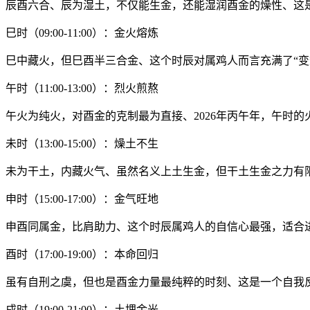
辰酉六合、辰为湿土，不仅能生金，还能湿润酉金的燥性、这
巳时（09:00-11:00）：金火熔炼
巳中藏火，但巳酉半三合金、这个时辰对属鸡人而言充满了“变
午时（11:00-13:00）：烈火煎熬
午火为纯火，对酉金的克制最为直接、2026年丙午年，午时
未时（13:00-15:00）：燥土不生
未为干土，内藏火气、虽然名义上土生金，但干土生金之力有
申时（15:00-17:00）：金气旺地
申酉同属金，比肩助力、这个时辰属鸡人的自信心最强，适合
酉时（17:00-19:00）：本命回归
虽有自刑之虞，但也是酉金力量最纯粹的时刻、这是一个自我
戌时（19:00-21:00）：土埋金光