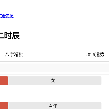
宗老黄历
二时辰
八字精批
2026运势
女
有伴