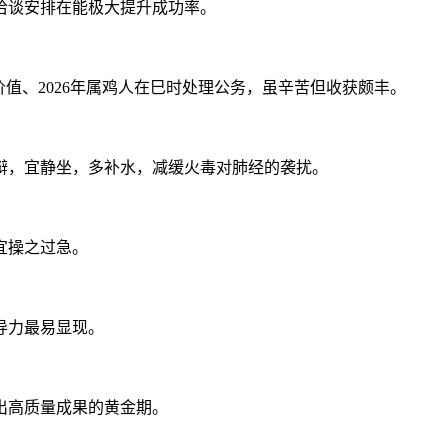
洽谈安排在能极大提升成功率。
值、2026年属鸡人在巳时处理公务，虽辛苦但收获颇丰。
争辩，宜静坐，多补水，减缓火毒对肺经的袭扰。
宜操之过急。
导力最易显现。
出高质量成果的黄金期。