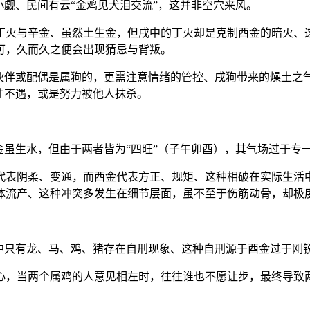
小觑、民间有云“金鸡见犬泪交流”，这并非空穴来风。
丁火与辛金、虽然土生金，但戌中的丁火却是克制酉金的暗火、这
可，久而久之便会出现猜忌与背叛。
合作伙伴或配偶是属狗的，更需注意情绪的管控、戌狗带来的燥土
才不遇，或是努力被他人抹杀。
金虽生水，但由于两者皆为“四旺”（子午卯酉），其气场过于专
代表阴柔、变通，而酉金代表方正、规矩、这种相破在实际生活中
体流产、这种冲突多发生在细节层面，虽不至于伤筋动骨，却极
中只有龙、马、鸡、猪存在自刑现象、这种自刑源于酉金过于刚锐
，当两个属鸡的人意见相左时，往往谁也不愿让步，最终导致两