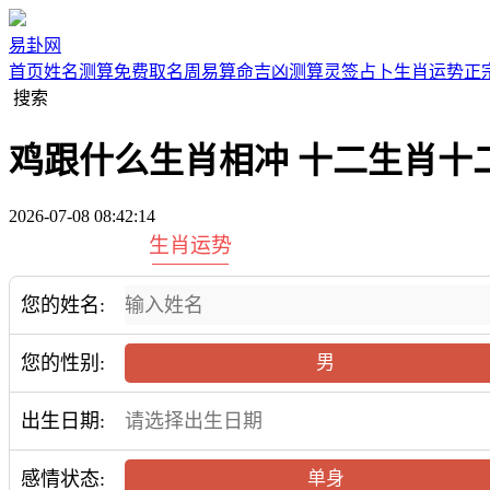
易卦网
首页
姓名测算
免费取名
周易算命
吉凶测算
灵签占卜
生肖运势
正
搜索
鸡跟什么生肖相冲 十二生肖十
2026-07-08 08:42:14
生肖运势
您的姓名:
您的性别:
男
出生日期:
感情状态:
单身