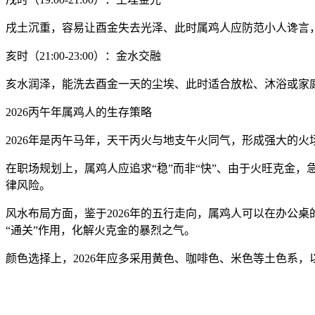
戌土沉重，容易让酉金失去光泽、此时属鸡人应防范小人谗言
亥时（21:00-23:00）：金水交融
亥水润泽，能洗去酉金一天的尘埃、此时适合放松、沐浴或家
2026丙午年属鸡人的生存策略
2026年是丙午马年，天干丙火与地支午火同气，形成强大的火
在职场规划上，属鸡人应追求“稳”而非“快”、由于火旺克金
律风险。
风水布局方面，鉴于2026年的五行走向，属鸡人可以在办公
“通关”作用，化解火克金的暴烈之气。
颜色选择上，2026年应多采用黄色、咖啡色、米色等土色系