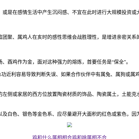
，或是在感情生活中产生沉闷感、不宜在此时进行大规模投资或
庭团聚、属鸡人在亥时的感性思维会战胜理性，是增进亲密关系
场、酉鸡作为金，面对这种强力的熔炼，首要任务是“保全”。
，急功近利容易导致判断失误、如果合作伙伴中有属兔、属狗或属
桌的左侧或家居的西方位放置陶瓷材质的饰品、陶瓷属土，土能克水
，以及白色、银色等金色系、应尽量避开大面积的红色或紫色，
鸡和什么属相相合鸡和啥属相不合