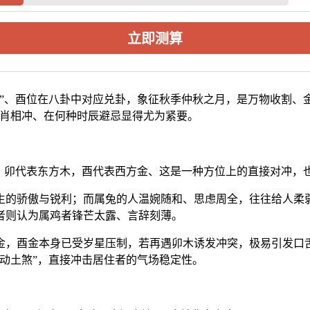
立即测算
”、酉位在八卦中对应兑卦，象征秋季仲秋之月，是万物收割、金
生肖相冲、在何种时辰避忌显得尤为紧要。
中，卯代表东方木，酉代表西方金、这是一种方位上的直接对冲，
生的骄傲与锐利；而属兔的人温婉随和、思虑周全，往往给人柔
者则认为属鸡者锋芒太露、言辞刻薄。
克金，酉金本身已受岁星压制，若再遇卯木诱发冲突，极易引发
动土煞”，直接冲击居住者的气场稳定性。