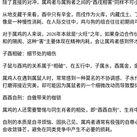
除了直接的对冲，属鸡者与属狗者之间的“酉戌相害”同样不可
从地支藏干来看，酉中只有辛金，而戌作为火库，内藏戊土、
像是一种慢性消耗、在人际交往中，鸡与狗的组合往往初期尚
对于属鸡的人来说，2026年本就是“火旺”之年，如果身边
和的隔阂、这种“害”主要体现在精神内耗，会让属鸡者感到怀
子酉相破：细节处的暗伤
子鼠与酉鸡的关系属于“相破”、在五行中，子属水，酉属金，
属鸡人在遇到属鼠人时，常常感到一种莫名的不协调感、子水
打磨得接近完美，却可能因为属鼠者的一个细微改动而导致整
酉酉自刑：自傲带来的枷锁
属鸡的人还需要警惕与同生肖者的相处，即“酉酉自刑”、生肖
自刑的本质是自寻烦恼、固执己见、属鸡者通常有极强的自尊心
会收敛锋芒，避免在同类竞争中产生不必要的损耗。