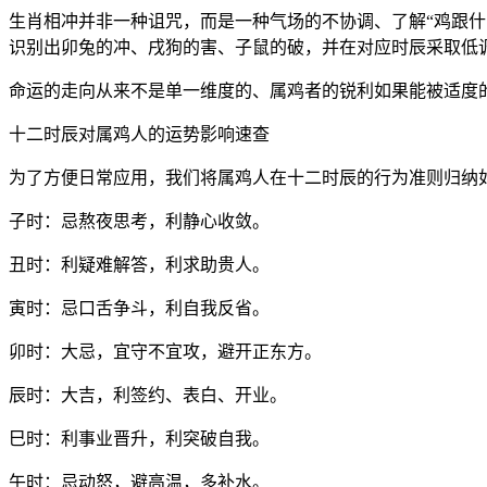
生肖相冲并非一种诅咒，而是一种气场的不协调、了解“鸡跟什
识别出卯兔的冲、戌狗的害、子鼠的破，并在对应时辰采取低
命运的走向从来不是单一维度的、属鸡者的锐利如果能被适度
十二时辰对属鸡人的运势影响速查
为了方便日常应用，我们将属鸡人在十二时辰的行为准则归纳如
子时：忌熬夜思考，利静心收敛。
丑时：利疑难解答，利求助贵人。
寅时：忌口舌争斗，利自我反省。
卯时：大忌，宜守不宜攻，避开正东方。
辰时：大吉，利签约、表白、开业。
巳时：利事业晋升，利突破自我。
午时：忌动怒，避高温，多补水。