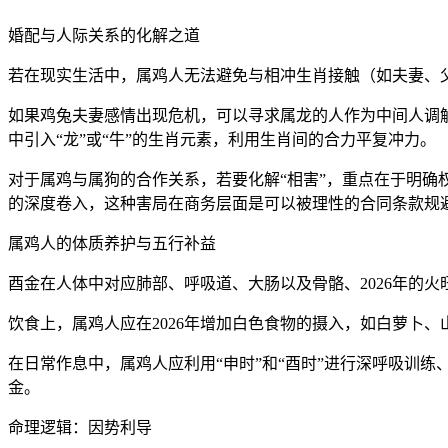
婚配与人际关系的化解之道
若在现实生活中，属鸡人无法避免与相冲生肖接触（如夫妻、父
如果鸡兔夫妻感情出现危机，可以寻求属龙的人作为中间人调
中引入“龙”或“牛”的生肖元素，利用生肖间的合力平复冲力。
对于属鸡与属狗的合作关系，若要化解“相害”，重点在于明
的深度卷入，这种害局在商务层面是可以被理性的合同条款规
属鸡人的体质养护与五行补益
酉金在人体中对应肺部、呼吸道、大肠以及骨骼、2026年的
饮食上，属鸡人应在2026年增加白色食物的摄入，如白萝卜
在日常作息中，属鸡人应利用“申时”和“酉时”进行深呼吸训
金。
命理逻辑：因势利导