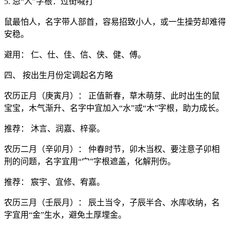
5. 忌“人”字根：过街喊打
鼠最怕人，名字带人部首，容易招致小人，或一生操劳却难得
安稳。
避用： 仁、仕、佳、信、侠、健、傅。
四、 按出生月份定调起名方略
农历正月（庚寅月）： 正值新春，草木萌芽、此时出生的鼠
宝宝，木气渐升、名字中宜加入“水”或“木”字根，助力成长。
推荐： 沐言、润嘉、梓豪。
农历二月（辛卯月）： 仲春时节，卯木当权、要注意子卯相
刑的问题，名字宜用“宀”字根遮盖，化解刑伤。
推荐： 宸宇、宜修、宥嘉。
农历三月（壬辰月）： 辰土当令，子辰半合、水库收纳，名
字宜用“金”生水，避免土厚埋金。