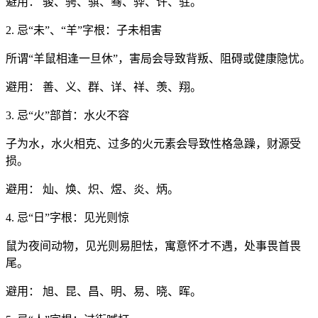
避用： 骏、骋、骐、骞、骅、许、驻。
2. 忌“未”、“羊”字根：子未相害
所谓“羊鼠相逢一旦休”，害局会导致背叛、阻碍或健康隐忧。
避用： 善、义、群、详、祥、羡、翔。
3. 忌“火”部首：水火不容
子为水，水火相克、过多的火元素会导致性格急躁，财源受
损。
避用： 灿、焕、炽、煜、炎、炳。
4. 忌“日”字根：见光则惊
鼠为夜间动物，见光则易胆怯，寓意怀才不遇，处事畏首畏
尾。
避用： 旭、昆、昌、明、易、晓、晖。