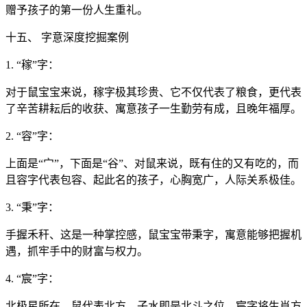
赠予孩子的第一份人生重礼。
十五、 字意深度挖掘案例
1. “稼”字：
对于鼠宝宝来说，稼字极其珍贵、它不仅代表了粮食，更代表
了辛苦耕耘后的收获、寓意孩子一生勤劳有成，且晚年福厚。
2. “容”字：
上面是“宀”，下面是“谷”、对鼠来说，既有住的又有吃的，而
且容字代表包容、起此名的孩子，心胸宽广，人际关系极佳。
3. “秉”字：
手握禾秆、这是一种掌控感，鼠宝宝带秉字，寓意能够把握机
遇，抓牢手中的财富与权力。
4. “宸”字：
北极星所在、鼠代表北方，子水即是北斗之位、宸字将生肖方