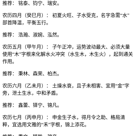
推荐： 铭泰、钧宁、瑞安。
农历四月（癸巳月）： 初夏火旺、子水受克，名字急需“水”
部首降温，平衡五行。
推荐： 浩瀚、淑婉、泓然。
农历五月（甲午月）： 子午正冲，运势波动最大、必须大量
使用“木”字根来化解水火冲突（水生木，木生火），起到通关
作用。
推荐： 秉林、森荣、柏杰。
农历六月（乙未月）： 土燥水衰，且子未相害、宜用“金”字
旁，泄土生水，中和矛盾。
推荐： 鑫蕾、铎宁、锦凡。
农历七月（丙申月）： 申金生子水，得月令之助、格局清
粹，宜选用文雅的“禾”字根，锦上添花。