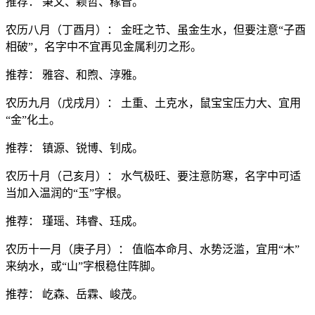
推荐： 秉文、颖哲、稼音。
农历八月（丁酉月）： 金旺之节、虽金生水，但要注意“子酉
相破”，名字中不宜再见金属利刃之形。
推荐： 雅容、和煦、淳雅。
农历九月（戊戌月）： 土重、土克水，鼠宝宝压力大、宜用
“金”化土。
推荐： 镇源、锐博、钊成。
农历十月（己亥月）： 水气极旺、要注意防寒，名字中可适
当加入温润的“玉”字根。
推荐： 瑾瑶、玮睿、珏成。
农历十一月（庚子月）： 值临本命月、水势泛滥，宜用“木”
来纳水，或“山”字根稳住阵脚。
推荐： 屹森、岳霖、峻茂。