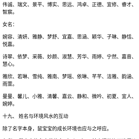
伟诚、瑞文、景平、博实、思远、鸿卓、正德、宜修、睿才、
智宸。
女名：
婉容、清妍、雅静、梦舒、宜嘉、思涵、颖华、子琳、静恬、
悦嘉。
诗翠、依梦、采薇、妙颜、淑慧、芳华、雨婷、宁然、嘉音、
慧心。
雅欣、若琳、雪纯、雅南、梦瑶、依琳、芊芊、洁雅、韵涵、
雨萱。
曼曼、馨儿、小雅、清馨、嘉云、静和、微吟、初夏、宜人、
婉婷。
十九、 姓名与环境风水的互动
除了名字本身，鼠宝宝的成长环境也应与之呼应。