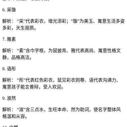
6. 采璇
解析： “采”代表彩衣，增光添彩；“璇”为美玉、寓意生活多姿
多彩，天生丽质。
7. 雅素
解析： “素”含巾字根，为鼠披帛、雅代表高尚、寓意性格文
静，品格高洁。
8. 语彤
解析： “彤”代表红色彩衣，鼠见彩衣则尊、语代表沟通力、
寓意孩子能言善辩，受人欢迎。
9. 淑然
解析： “淑”含三点水，生旺本命、然为助词，使名字整体风
格温和从容。