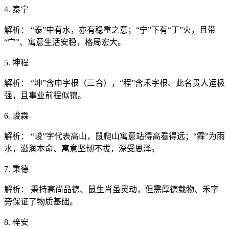
4. 泰宁
解析： “泰”中有水，亦有稳重之意；“宁”下有“丁”火，且带
“宀”、寓意生活安稳，格局宏大。
5. 坤程
解析： “坤”含申字根（三合），“程”含禾字根、此名贵人运极
强，且事业前程似锦。
6. 峻霖
解析： “峻”字代表高山，鼠爬山寓意站得高看得远；“霖”为雨
水，滋润本命、寓意坚韧不拔，深受恩泽。
7. 秉德
解析： 秉持高尚品德、鼠生肖虽灵动，但需厚德载物、禾字
旁保证了物质基础。
8. 梓安