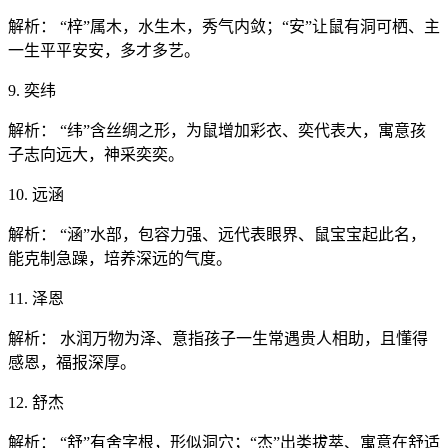
解析： “梓”属木，水生木，秀气内敛；“安”让鼠有洞可栖、主
一生平平安安，多才多艺。
9. 奕纬
解析： “纬”含丝绸之形，为鼠增加彩衣、奕代表大，寓意孩
子志向远大，神采奕奕。
10. 远涵
解析： “涵”水部，包容力强、远代表眼界、鼠宝宝起此名，
能克制急躁，培养深远的气度。
11. 泽恩
解析： 水润万物为泽、意指孩子一生常遇贵人相助，且懂得
感恩，福报深厚。
12. 舒杰
解析： “舒”有舍字根，形似洞穴；“杰”出类拔萃、寓意在舒适