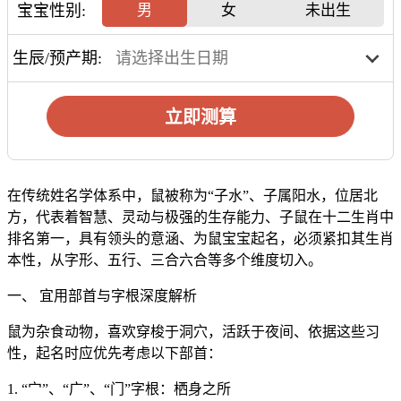
宝宝性别:
男
女
未出生
生辰/预产期:
立即测算
在传统姓名学体系中，鼠被称为“子水”、子属阳水，位居北
方，代表着智慧、灵动与极强的生存能力、子鼠在十二生肖中
排名第一，具有领头的意涵、为鼠宝宝起名，必须紧扣其生肖
本性，从字形、五行、三合六合等多个维度切入。
一、 宜用部首与字根深度解析
鼠为杂食动物，喜欢穿梭于洞穴，活跃于夜间、依据这些习
性，起名时应优先考虑以下部首：
1. “宀”、“广”、“门”字根：栖身之所