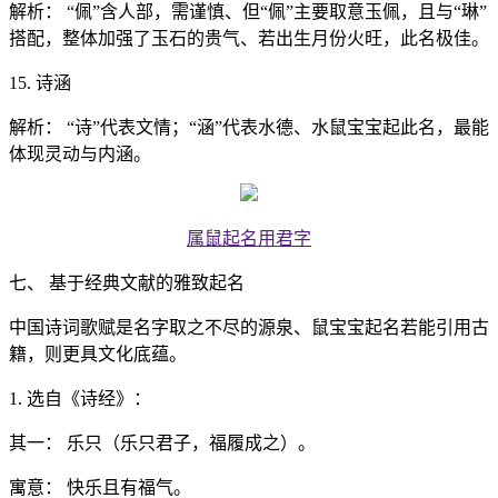
解析： “佩”含人部，需谨慎、但“佩”主要取意玉佩，且与“琳”
搭配，整体加强了玉石的贵气、若出生月份火旺，此名极佳。
15. 诗涵
解析： “诗”代表文情；“涵”代表水德、水鼠宝宝起此名，最能
体现灵动与内涵。
属鼠起名用君字
七、 基于经典文献的雅致起名
中国诗词歌赋是名字取之不尽的源泉、鼠宝宝起名若能引用古
籍，则更具文化底蕴。
1. 选自《诗经》：
其一： 乐只（乐只君子，福履成之）。
寓意： 快乐且有福气。