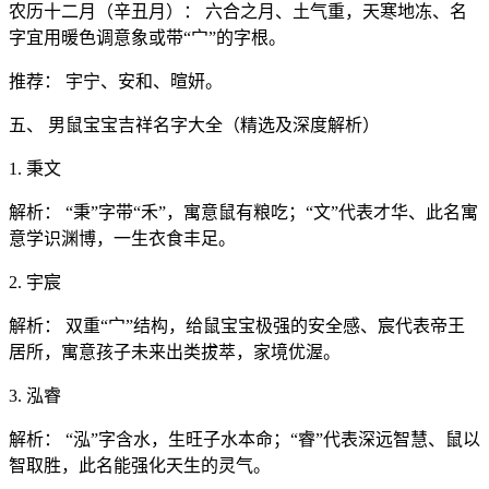
农历十二月（辛丑月）： 六合之月、土气重，天寒地冻、名
字宜用暖色调意象或带“宀”的字根。
推荐： 宇宁、安和、暄妍。
五、 男鼠宝宝吉祥名字大全（精选及深度解析）
1. 秉文
解析： “秉”字带“禾”，寓意鼠有粮吃；“文”代表才华、此名寓
意学识渊博，一生衣食丰足。
2. 宇宸
解析： 双重“宀”结构，给鼠宝宝极强的安全感、宸代表帝王
居所，寓意孩子未来出类拔萃，家境优渥。
3. 泓睿
解析： “泓”字含水，生旺子水本命；“睿”代表深远智慧、鼠以
智取胜，此名能强化天生的灵气。