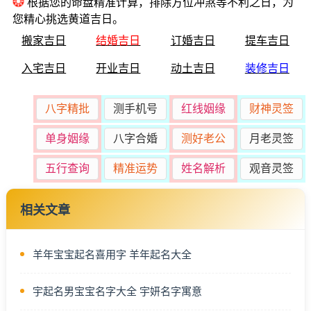
❂
根据您的命盘精准计算，排除方位冲煞等不利之日，为
您精心挑选黄道吉日。
搬家吉日
结婚吉日
订婚吉日
提车吉日
入宅吉日
开业吉日
动土吉日
装修吉日
八字精批
测手机号
红线姻缘
财神灵签
单身姻缘
八字合婚
测好老公
月老灵签
五行查询
精准运势
姓名解析
观音灵签
相关文章
羊年宝宝起名喜用字 羊年起名大全
宇起名男宝宝名字大全 宇妍名字寓意