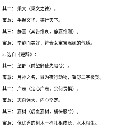
其二： 秉文（秉文之德）。
寓意： 手握文华，德行天下。
其三： 静嘉（其告维哀，静嘉维则）。
寓意： 宁静而美好，符合女宝宝温婉的气质。
2. 选自《楚辞》：
其一： 望舒（前望舒使先驱兮）。
寓意： 月神之名，鼠为夜行动物，望舒二字极契。
其二： 广志（定心广志，余何畏惧）。
寓意： 志向远大，内心坚定。
其三： 嘉树（后皇嘉树，橘徕服兮）。
寓意： 像优秀的树木一样扎根成长，水木相生。