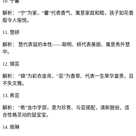
10. 宁馨
解析： “宁”为家，“馨”代表香气、寓意家庭和睦，孩子如花香
般令人愉悦。
11. 慧妍
解析： 慧代表鼠的本性——聪明、妍代表美丽、寓意秀外慧
中。
12. 锦芸
解析： “锦”为彩衣金帛，“芸”为香草、代表一生荣华富贵，且
不失文雅。
13. 希芸
解析： “希”含巾字部，意为珍贵、与芸搭配，清新脱俗，适
合性格灵动的鼠宝宝。
14. 佩琳