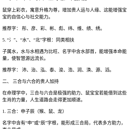
鼠穿上彩衣，寓意升格为尊，增加贵人运与人缘、这能增强宝
宝的自信心与社交能力。
推荐字： 彤、彦、彩、彬、彪、纬、维、绩、绣。
5. “氵”、“水”、“北”字根：同类相扶
子属水，水与水相遇为比旺、名字中含水部首，能增强本命能
量，使智慧源远流长。
推荐字： 沛、治、泓、泰、浚、浩、润、涣、源、滔。
二、 三合与六合的贵人加持
在命理学中，三合与六合是极强的助力、鼠宝宝若能借到这些
生肖的力量，人生道路会走得更加顺遂。
1. 三合：申子辰（猴、鼠、龙）
名字中含有“申”或“辰”字根，能形成三合局，代表多方助力，