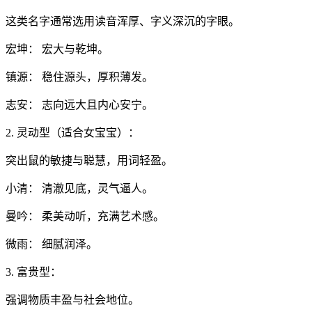
这类名字通常选用读音浑厚、字义深沉的字眼。
宏坤： 宏大与乾坤。
镇源： 稳住源头，厚积薄发。
志安： 志向远大且内心安宁。
2. 灵动型（适合女宝宝）：
突出鼠的敏捷与聪慧，用词轻盈。
小清： 清澈见底，灵气逼人。
曼吟： 柔美动听，充满艺术感。
微雨： 细腻润泽。
3. 富贵型：
强调物质丰盈与社会地位。