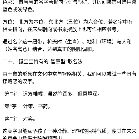
色彩： 鼠宝宝的名字若偏向“水”与“木”，其房间装饰可选用淡
蓝色或浅绿色。
方位： 北方为本位，东北方（丑位）为六合位、若名字中有
相关指向，在床头朝向或书桌摆放上也可作相应参考。
通过名字这一纽带，将天时（生肖）、地利（环境）与人和
（姓名寓意）结合，达到真正的阴阳调和。
二十、 鼠宝宝特有的“智慧型”取名法
由于鼠的形象在文化中常与智略相关，我们可以尝试一些具有
谋略感的汉字。
“筹”字： 运筹帷幄，虽然笔画多，但意境深。
“策”字： 计策、书简。
“弈”字： 对弈。
这类字眼能赋予孩子一种冷静、理智的独特气质，使其在未来
的竞争中凭借大脑脱颖而出。