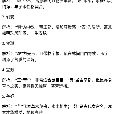
解析： “颖”带禾，寓意聪明且物质丰富；“洁”水部，象征心灵
纯净，与子水性格契合。
2. 玥安
解析： “玥”为神珠，带王部，增加尊贵感；“安”为居所、寓意
如明珠般珍贵，一生安稳。
3. 梦琳
解析： “琳”为美玉，且带林字根、鼠在林间自由穿梭，玉字
增添了气质的温婉。
4. 宜芳
解析： “宜”带宀，非常适合鼠宝宝；“芳”虽含草部，但鼠亦食
草本之实、寓意得天独厚，芬芳远播。
5. 芊妤
解析： “芊”代表草木茂盛，水木相生；“妤”是古代女官名，寓
意才华横溢，地位高雅。