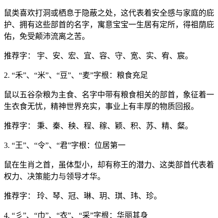
鼠类喜欢打洞或栖息于隐蔽之处，这代表着安全感与家庭的庇
护、拥有这些部首的名字，寓意宝宝一生居有定所，得祖荫庇
佑，免受颠沛流离之苦。
推荐字： 宇、安、宏、宜、容、守、宽、实、宥、宸。
2. “禾”、“米”、“豆”、“麦”字根：粮食充足
鼠以五谷杂粮为主食、名字中带有粮食相关的部首，象征着一
生衣食无忧，精神世界充实，事业上有丰厚的物质回报。
推荐字： 秉、秦、秧、程、稼、颖、积、苏、精、粲。
3. “王”、“令”、“君”字根：位居第一
鼠在生肖之首，虽体型小，却有称王的潜力、这类部首代表着
权力、决策能力与领导才华。
推荐字： 玲、琴、冠、琳、玥、琪、玮、珍。
4. “彡”、“巾”、“衣”、“采”字根：华丽其身