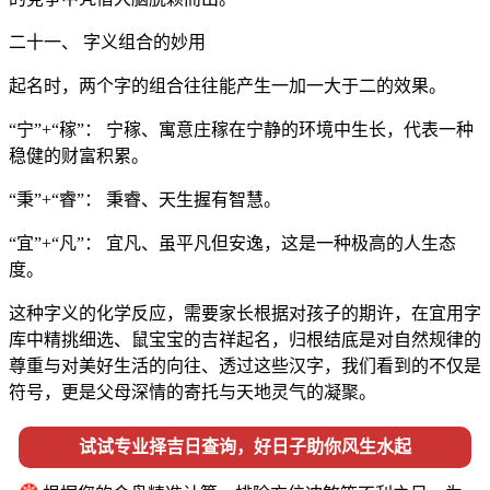
二十一、 字义组合的妙用
起名时，两个字的组合往往能产生一加一大于二的效果。
“宁”+“稼”： 宁稼、寓意庄稼在宁静的环境中生长，代表一种
稳健的财富积累。
“秉”+“睿”： 秉睿、天生握有智慧。
“宜”+“凡”： 宜凡、虽平凡但安逸，这是一种极高的人生态
度。
这种字义的化学反应，需要家长根据对孩子的期许，在宜用字
库中精挑细选、鼠宝宝的吉祥起名，归根结底是对自然规律的
尊重与对美好生活的向往、透过这些汉字，我们看到的不仅是
符号，更是父母深情的寄托与天地灵气的凝聚。
试试专业择吉日查询，好日子助你风生水起