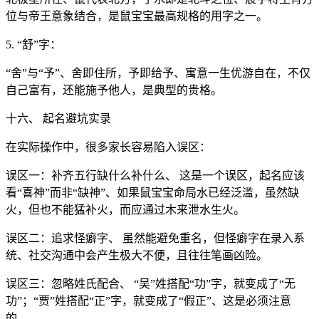
位与帝王意象结合，是鼠宝宝最高规格的用字之一。
5. “舒”字：
“舍”与“予”、舍即住所，予即给予、寓意一生优游自在，不仅
自己富有，还能施予他人，是典型的贵格。
十六、 起名避坑实录
在实际操作中，很多家长容易陷入误区：
误区一：补齐五行缺什么补什么、 这是一个误区，起名应该
看“喜神”而非“缺神”、如果鼠宝宝命局水已经泛滥，虽然缺
火，但也不能猛补火，而应通过木来泄水生火。
误区二：追求怪癖字、 虽然能避免重名，但怪癖字在录入系
统、社交沟通中会产生极大不便，且往往笔画凶险。
误区三：忽略姓氏配合、 “吴”姓搭配“功”字，就变成了“无
功”；“贾”姓搭配“正”字，就变成了“假正”、这是必须注意
的。