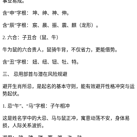
事业易成。
含“申”字根： 坤、绅、神、伸。
含“辰”字根： 宸、晨、振、震、麒（龙形）。
2. 六合：子丑合（鼠、牛）
牛为鼠的六合贵人，鼠骑牛背，不仅省力，更能借势。
含“丑”字根： 妞、纽、钮、牡、特。
三、 忌用部首与潜在风险规避
避开生肖所忌，是起名的基本守则，能有效避开性格冲突与运
势起伏。
1. 忌“午”、“马”字根：子午相冲
这是姓名学中的大忌、马与鼠正冲，寓意动荡不安，身体易
损，人际关系波折。