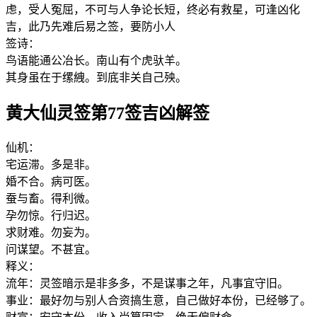
虑，受人冤屈，不可与人争论长短，终必有救星，可逢凶化
吉，此乃先难后易之签，要防小人
签诗：
鸟语能通公冶长。南山有个虎驮羊。
其身虽在于缧絏。到底非关自己殃。
黄大仙灵签第77签吉凶解签
仙机：
宅运滞。多是非。
婚不合。病可医。
蚕与畜。得利微。
孕勿惊。行归迟。
求财难。勿妄为。
问谋望。不甚宜。
释义：
流年：灵签暗示是非多多，不是谋事之年，凡事宜守旧。
事业：最好勿与别人合资搞生意，自己做好本份，已经够了。