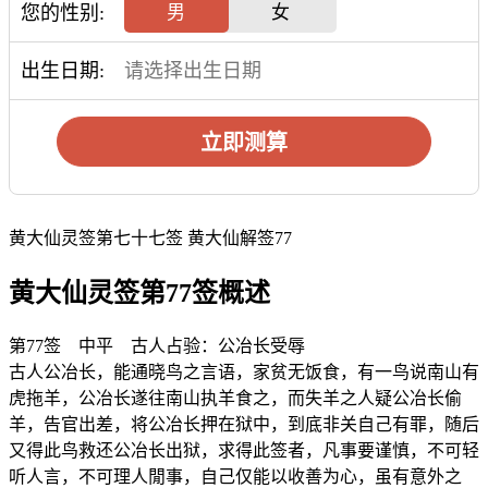
您的性别:
男
女
出生日期:
立即测算
黄大仙灵签第七十七签 黄大仙解签77
黄大仙灵签第77签概述
第77签 中平 古人占验：公冶长受辱
古人公冶长，能通晓鸟之言语，家贫无饭食，有一鸟说南山有
虎拖羊，公冶长遂往南山执羊食之，而失羊之人疑公冶长偷
羊，告官出差，将公冶长押在狱中，到底非关自己有罪，随后
又得此鸟救还公冶长出狱，求得此签者，凡事要谨慎，不可轻
听人言，不可理人閒事，自己仅能以收善为心，虽有意外之