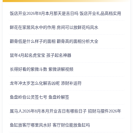
饭店开业2026年8月本月那天是吉日吗 饭店开业礼品高档实用
鲜花在家居风水中的作用 房间可以放鲜花吗风水
颧骨低是什么样子的面相 颧骨高的面相分析大全
鼠年4月起名虎宝宝 孩子起名神器
长得好看的紫微斗数 紫微讲解视频
龙年冲太岁怎么化解吉凶呢 添财补运符
鱼盘岭伯公灵签七号 鱼盘岭解签
属马人2026年8月本月开业吉日有哪些日子 招财马摆件2026年
鱼缸放客厅哪里风水好 客厅财位能放鱼缸吗