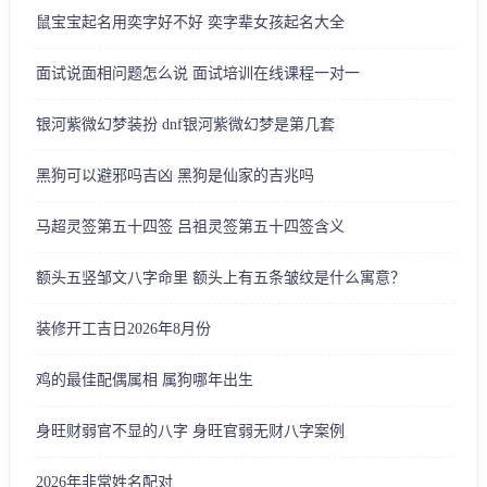
鼠宝宝起名用奕字好不好 奕字辈女孩起名大全
面试说面相问题怎么说 面试培训在线课程一对一
银河紫微幻梦装扮 dnf银河紫微幻梦是第几套
黑狗可以避邪吗吉凶 黑狗是仙家的吉兆吗
马超灵签第五十四签 吕祖灵签第五十四签含义
额头五竖邹文八字命里 额头上有五条皱纹是什么寓意？
装修开工吉日2026年8月份
鸡的最佳配偶属相 属狗哪年出生
身旺财弱官不显的八字 身旺官弱无财八字案例
2026年非常姓名配对