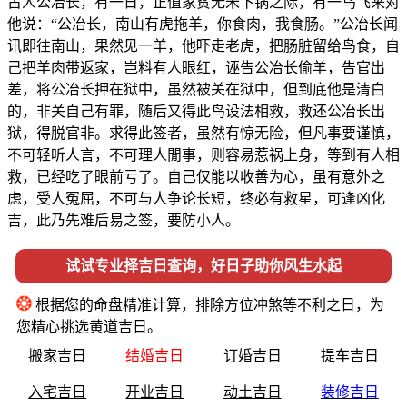
古人公冶长，有一日，正值家贫无米下锅之际，有一鸟飞来对
他说：“公冶长，南山有虎拖羊，你食肉，我食肠。”公冶长闻
讯即往南山，果然见一羊，他吓走老虎，把肠脏留给鸟食，自
己把羊肉带返家，岂料有人眼红，诬告公冶长偷羊，告官出
差，将公冶长押在狱中，虽然被关在狱中，但到底他是清白
的，非关自己有罪，随后又得此鸟设法相救，救还公冶长出
狱，得脱官非。求得此签者，虽然有惊无险，但凡事要谨慎，
不可轻听人言，不可理人閒事，则容易惹祸上身，等到有人相
救，已经吃了眼前亏了。自己仅能以收善为心，虽有意外之
虑，受人冤屈，不可与人争论长短，终必有救星，可逢凶化
吉，此乃先难后易之签，要防小人。
试试专业择吉日查询，好日子助你风生水起
❂
根据您的命盘精准计算，排除方位冲煞等不利之日，为
您精心挑选黄道吉日。
搬家吉日
结婚吉日
订婚吉日
提车吉日
入宅吉日
开业吉日
动土吉日
装修吉日