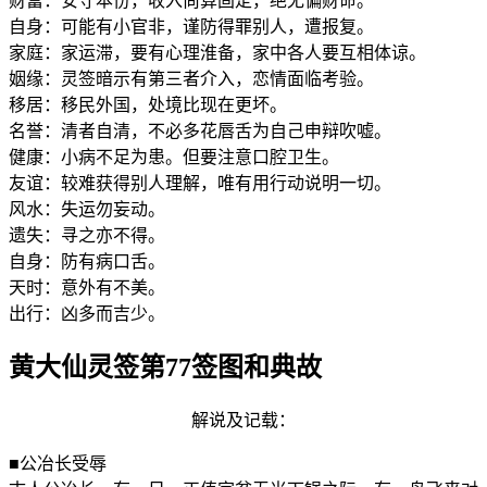
财富：安守本份，收入尚算固定，绝无偏财命。
自身：可能有小官非，谨防得罪别人，遭报复。
家庭：家运滞，要有心理淮备，家中各人要互相体谅。
姻缘：灵签暗示有第三者介入，恋情面临考验。
移居：移民外国，处境比现在更坏。
名誉：清者自清，不必多花唇舌为自己申辩吹嘘。
健康：小病不足为患。但要注意口腔卫生。
友谊：较难获得别人理解，唯有用行动说明一切。
风水：失运勿妄动。
遗失：寻之亦不得。
自身：防有病口舌。
天时：意外有不美。
出行：凶多而吉少。
黄大仙灵签第77签图和典故
解说及记载：
■公冶长受辱