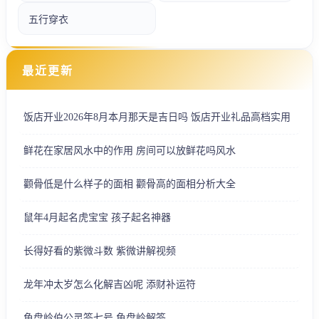
五行穿衣
最近更新
饭店开业2026年8月本月那天是吉日吗 饭店开业礼品高档实用
鲜花在家居风水中的作用 房间可以放鲜花吗风水
颧骨低是什么样子的面相 颧骨高的面相分析大全
鼠年4月起名虎宝宝 孩子起名神器
长得好看的紫微斗数 紫微讲解视频
龙年冲太岁怎么化解吉凶呢 添财补运符
鱼盘岭伯公灵签七号 鱼盘岭解签