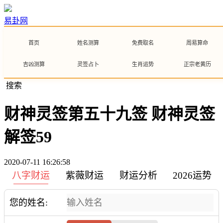
易卦网
首页
姓名测算
免费取名
周易算命
吉凶测算
灵签占卜
生肖运势
正宗老黄历
搜索
财神灵签第五十九签 财神灵签
解签59
2020-07-11 16:26:58
八字财运
紫薇财运
财运分析
2026运势
您的姓名: