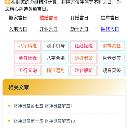
❂
根据您的命盘精准计算，排除方位冲煞等不利之日，为
您精心挑选黄道吉日。
搬家吉日
结婚吉日
订婚吉日
提车吉日
入宅吉日
开业吉日
动土吉日
装修吉日
八字精批
测手机号
红线姻缘
财神灵签
单身姻缘
八字合婚
测好老公
月老灵签
五行查询
精准运势
姓名解析
观音灵签
相关文章
财神灵签第七签 财神灵签解签7
财神灵签第十签 财神灵签解签10