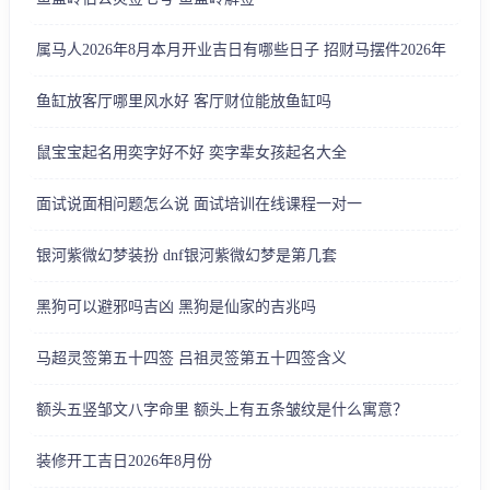
属马人2026年8月本月开业吉日有哪些日子 招财马摆件2026年
鱼缸放客厅哪里风水好 客厅财位能放鱼缸吗
鼠宝宝起名用奕字好不好 奕字辈女孩起名大全
面试说面相问题怎么说 面试培训在线课程一对一
银河紫微幻梦装扮 dnf银河紫微幻梦是第几套
黑狗可以避邪吗吉凶 黑狗是仙家的吉兆吗
马超灵签第五十四签 吕祖灵签第五十四签含义
额头五竖邹文八字命里 额头上有五条皱纹是什么寓意？
装修开工吉日2026年8月份