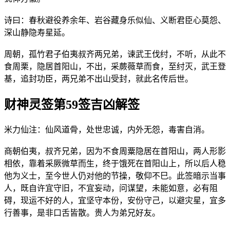
诗曰：春秋避役养余年、岩谷藏身乐似仙、义断君臣心莫怨、
深山静隐寿星延。
周朝，孤竹君子伯夷叔齐两兄弟，谏武王伐纣，不听，从此不
食周栗，隐居首阳山，不出，采蕨薇草而食，至纣灭，武王登
基，追封功臣，两兄弟不出山受封，就此名传后世。
财神灵签第59签吉凶解签
米力仙注：仙风道骨，处世忠诚，内外无怨，毒害自消。
商朝伯夷，叔齐兄弟，因为不食周粟隐居在首阳山，两人形影
相依，靠着采厥微草而生，终于饿死在首阳山上，所以后人稳
他为义士，至今世人仍对他的节操，敬仰不巳。此签暗示当事
人，既自许宜守旧，不宜妄动，问谋望，未能如意，必有阻
碍，现运不好的人，宜坚守本份，安份守己，以避灾星，宜多
行善事，是非口舌皆散。贵人为弟兄好友。