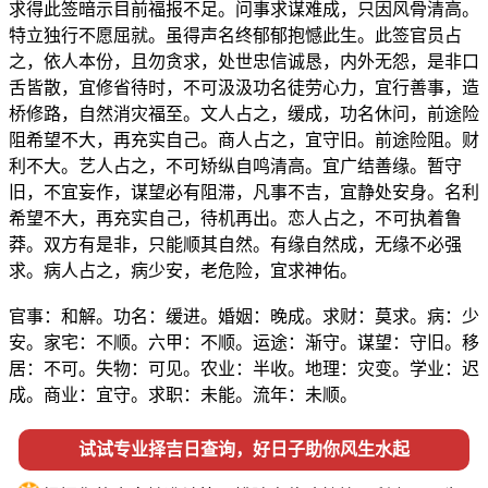
求得此签暗示目前福报不足。问事求谋难成，只因风骨清高。
特立独行不愿屈就。虽得声名终郁郁抱憾此生。此签官员占
之，依人本份，且勿贪求，处世忠信诚恳，内外无怨，是非口
舌皆散，宜修省待时，不可汲汲功名徒劳心力，宜行善事，造
桥修路，自然消灾福至。文人占之，缓成，功名休问，前途险
阻希望不大，再充实自己。商人占之，宜守旧。前途险阻。财
利不大。艺人占之，不可矫纵自鸣清高。宜广结善缘。暂守
旧，不宜妄作，谋望必有阻滞，凡事不吉，宜静处安身。名利
希望不大，再充实自己，待机再出。恋人占之，不可执着鲁
莽。双方有是非，只能顺其自然。有缘自然成，无缘不必强
求。病人占之，病少安，老危险，宜求神佑。
官事：和解。功名：缓进。婚姻：晚成。求财：莫求。病：少
安。家宅：不顺。六甲：不顺。运途：渐守。谋望：守旧。移
居：不可。失物：可见。农业：半收。地理：灾变。学业：迟
成。商业：宜守。求职：未能。流年：未顺。
试试专业择吉日查询，好日子助你风生水起