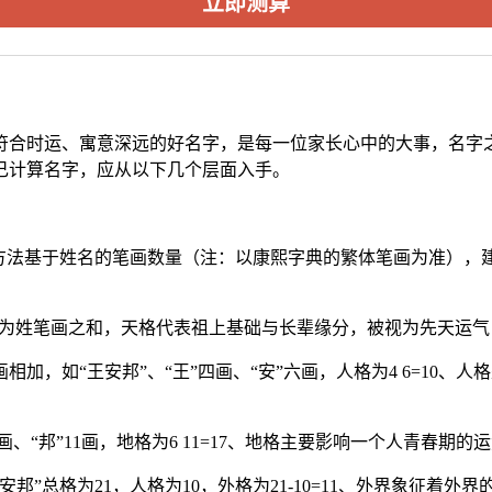
立即测算
个符合时运、寓意深远的好名字，是每一位家长心中的大事，名
自己计算名字，应从以下几个层面入手。
该方法基于姓名的笔画数量（注：以康熙字典的繁体笔画为准），
则为姓笔画之和，天格代表祖上基础与长辈缘分，被视为先天运
加，如“王安邦”、“王”四画、“安”六画，人格为4 6=10
画、“邦”11画，地格为6 11=17、地格主要影响一个人青春期
”总格为21，人格为10，外格为21-10=11、外界象征着外