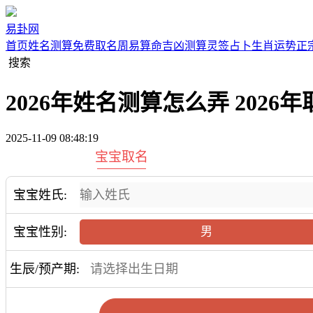
易卦网
首页
姓名测算
免费取名
周易算命
吉凶测算
灵签占卜
生肖运势
正
搜索
2026年姓名测算怎么弄 2026
2025-11-09 08:48:19
宝宝取名
宝宝姓氏:
宝宝性别:
男
生辰/预产期: