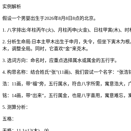
实例解析
假设一个男婴出生于2026年8月8日8点的北京。
1. 八字排出:年柱丙午(火)、月柱丙申(火金)、日柱甲寅(木)、时
2. 分析生命局:日本主甲木出生于申月，失令，但坐下寅木为
木，调整全局。同时，它喜欢“金”来克木。
3. 选词方向：命名时，应重点选择属水或属金的五行字。
4. 构思名称：结合姓氏“张”(11画)、我们尝试一个名字：“张浩
浩：11画，带“福”旁，五行属水，符合八字所需，寓意浩大，
铭：14画，带“出来”，五行属金，也是八字喜用，寓意难忘，
5. 测算分析：
五格：
天格：11 1=12(木)，凶。