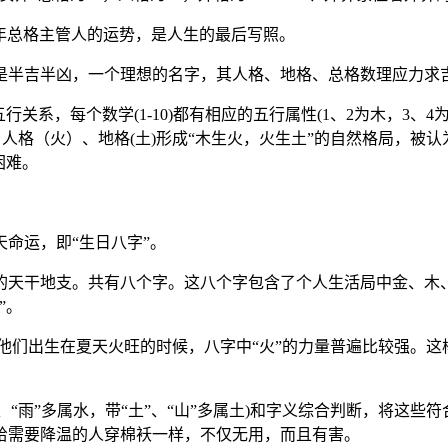
中晚年总格主管人的运势，是人生的最后写照。
还是半吉半凶，一个理想的名字，其人格、地格、总格数理应力求
系，每个数学(1-10)都有相应的五行属性(1、2为木，3、4为
、人格（火）、地格(土)形成“木生火，火生土”的自然格局，被
困难。
命运，即“生日八字”。
的天干地支。共有八个字。这八个字包含了个人生活局中金、木
”。
火。他们出生在夏天火旺的时候，八字中“火”的力量普遍比较强。这
、“雨”多属水，带“土”、“山”多属土)和字义综合判断，将这
给需要降温的人穿棉袄一样，不仅无用，而且有害。