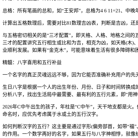
总格：所有笔画的总和，如“王安邦”，总格为4 6 11=21、
计算出五格数理后，需要对比81数理吉凶表，判断是吉凶，
与五格密切相关的是“三才配置”，即天格、人格、地格之间的五行关
三才的配置讲究五行相生或比和为吉，相克为凶，如天格(木)
业顺利发展。如果有“金克木”，可能意味着生活有很多障碍和
精髓：八字喜用和五行补益
一个名字的真正灵魂远远不够，因为它能否准确补充用户的先天
生日八字是根据一个人的出生年份、月份、日子和时间转换成
分析八字，找出生活局中最需要、最有利的五行元素，即“用神
2026年C中午出生的孩子，年柱是“C中午”，天干地支都是
命名时，应优先考虑属于水或土的五行汉字。
如何判断汉字的五行？这主要是通过字形(偏旁部首，如带“福”
的作用。一个数学再好的名字，如果五行与八字神相悖，就像