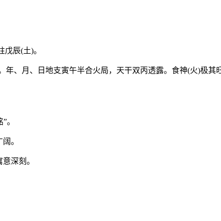
柱戊辰(土)。
根。年、月、日地支寅午半合火局，天干双丙透露。食神(火)极其
铭”。
广阔。
寓意深刻。