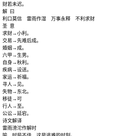
财若未迟。
解 曰
利口莫信 雷雨作湿 万事永释 不利求财
圣 意
求财→小利。
交易→先难后成。
婚姻→成。
六甲→生男。
自身→秋利。
疾病→设送。
家运→祈福。
寻人→见。
失物→东北。
移徒→可
行人→至。
公讼→延宕。
诗文解译
雷雨滂沱作解时
喻，时局不佳，这是逃难的时刻。