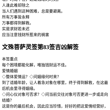
人逢此难却除之
当人们遇到这种困难，总是要避离。
所有万事皆永释
万事都得到解救。
实是求财若未迟
应当注意钱财所惹来的祸害
文殊菩萨灵签第83签吉凶解签
本签重点
每个困境都能化解，唯独钱财运不佳。
爱情婚姻
◇整体爱情运？◇问姻缘何时来？
到了适婚年龄，让人着急对象在哪里，终于得到解救，在这最
后机会里寻得姻缘。
◇问心仪对象可否求？◇问当前交往对象可否更进一步或走向
结婚？
这是你的最后机会，因此应当珍惜，好好的把这爱情经营好，