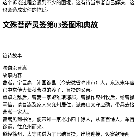
这个诉讼过程会遇到不少的困境，这有待当事者自己解决，这
也会造成案件的拖延。
文殊菩萨灵签第83签图和典故
签诗故事
陶谦杀曹嵩
故事内容
曹嵩，字巨高，沛国谯县（今安徽省亳州市）人，东汉末年宦
官中常侍大长秋曹腾的养子，曹操的父亲。
董卓之乱后，曹嵩一家避难琅琊郡，曹操作兖州牧后，给曹操
写信，请曹嵩及家人来兖州居住，派泰山太守应劭，带兵去接
曹嵩一家人。
曹嵩见到书信，便带领一家老小四十馀人，从者百馀人，车百
馀辆，往兖州而来。
道经徐州，太守陶谦为了巳结曹操，出境迎接，设宴款待两