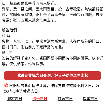
日。特派都尉张率兵五百人护送。
到华、费二县之间，因大雨骤至，投一古寺歇宿。陶谦部将张
闿，贪图曹家财物，驱兵杀了曹嵩全家。应劭畏罪逃脱，去投
袁绍；张与五百人逃奔淮南去了。
解签范例
注 解
失物→东北。以自己平常生活居所为准，人在居所外的门口，
面对门口，则右前方即是所指的东北。
备 注
签诗的解释千变万化，皆因问题不同而有不同的解释。以下详
解，仅供参考，也是提示。
试试专业择吉日查询，好日子助你风生水起
❂
根据您的命盘精准计算，排除方位冲煞等不利之日，为
您精心挑选黄道吉日。
搬家吉日
结婚吉日
订婚吉日
提车吉日