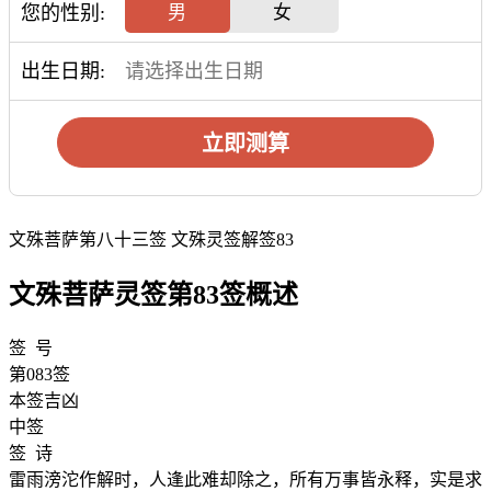
您的性别:
男
女
出生日期:
立即测算
文殊菩萨第八十三签 文殊灵签解签83
文殊菩萨灵签第83签概述
签 号
第083签
本签吉凶
中签
签 诗
雷雨滂沱作解时，人逢此难却除之，所有万事皆永释，实是求