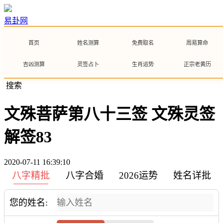
易卦网
首页
姓名测算
免费取名
周易算命
吉凶测算
灵签占卜
生肖运势
正宗老黄历
搜索
文殊菩萨第八十三签 文殊灵签
解签83
2020-07-11 16:39:10
八字精批
八字合婚
2026运势
姓名详批
您的姓名: