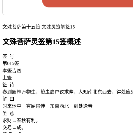
文殊菩萨第十五签 文殊灵签解签15
文殊菩萨灵签第15签概述
签 号
第015签
本签吉凶
上签
签 诗
春到园林万物生，蛰虫启户议求伸，人知南北东西去，得处应
解 曰
时来运亨 穷屈得伸 东南西北 到处逢春
圣 意
求财→春秋有利。
交易→成。