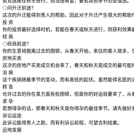
若竞选是在秋冬进行，则当选有望，要若其他季节恐会落选。
◇问升迁前途？
这次的升迁能得到贵人的帮助，因此对于升迁产生很大的帮助
投 资
你的投资最好选择时机，若能在春天或秋天进行，则获利效果
经 商
◇经商前途？
你的生意将脱离过去的困顿，从春天开始，来往的客人增多，
房地买卖
这次的房地产买卖成交机会来了，春天和秋天是成交的最可能
治 病
这个疾病随着季节的变动，而有高低的起伏。虽然能得名医的
转 变
也许过去的你在某方面有些困顿，但是你的好运就要来了，从
求 孕
若想得孕的话，那春天和秋天是你得孕的最佳季节。请先做好
诉讼运途
此诉讼能得贵人之助，而有利诉讼前程，可望吉利结案。
远地发展