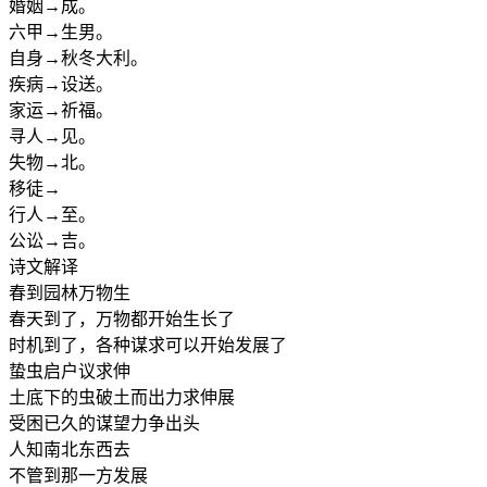
婚姻→成。
六甲→生男。
自身→秋冬大利。
疾病→设送。
家运→祈福。
寻人→见。
失物→北。
移徒→
行人→至。
公讼→吉。
诗文解译
春到园林万物生
春天到了，万物都开始生长了
时机到了，各种谋求可以开始发展了
蛰虫启户议求伸
土底下的虫破土而出力求伸展
受困已久的谋望力争出头
人知南北东西去
不管到那一方发展