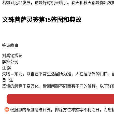
若想到远地发展，这是好时机来临了。春天和秋天都是你出发
文殊菩萨灵签第15签图和典故
签诗故事
刘禹锡赏花
解签范例
注 解
失物→东北。以自己平常生活居所为准，人在居所外的门口，
备 注
签诗的解释千变万化，皆因问题不同而有不同的解释。以下详
❂
根据您的命盘精准计算，排除方位冲煞等不利之日，为您