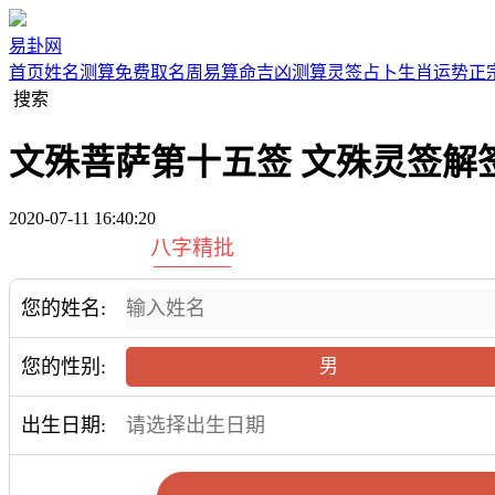
易卦网
首页
姓名测算
免费取名
周易算命
吉凶测算
灵签占卜
生肖运势
正
搜索
文殊菩萨第十五签 文殊灵签解签
2020-07-11 16:40:20
八字精批
您的姓名:
您的性别:
男
出生日期: