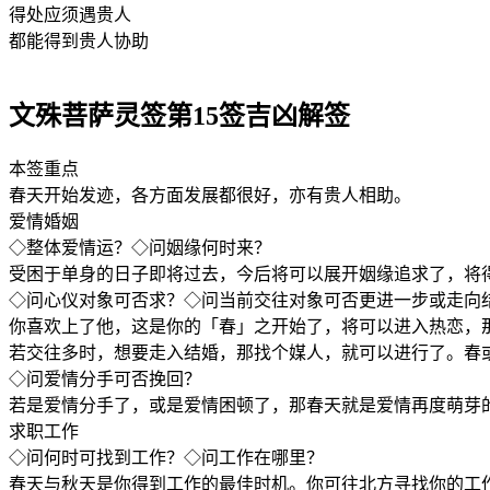
得处应须遇贵人
都能得到贵人协助
文殊菩萨灵签第15签吉凶解签
本签重点
春天开始发迹，各方面发展都很好，亦有贵人相助。
爱情婚姻
◇整体爱情运？◇问姻缘何时来？
受困于单身的日子即将过去，今后将可以展开姻缘追求了，将
◇问心仪对象可否求？◇问当前交往对象可否更进一步或走向
你喜欢上了他，这是你的「春」之开始了，将可以进入热恋，
若交往多时，想要走入结婚，那找个媒人，就可以进行了。春
◇问爱情分手可否挽回？
若是爱情分手了，或是爱情困顿了，那春天就是爱情再度萌芽
求职工作
◇问何时可找到工作？◇问工作在哪里？
春天与秋天是你得到工作的最佳时机。你可往北方寻找你的工