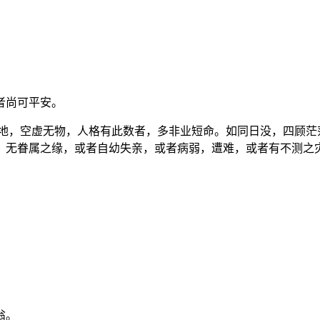
者尚可平安。
，空虚无物，人格有此数者，多非业短命。如同日没，四顾茫
，无眷属之缘，或者自幼失亲，或者病弱，遭难，或者有不测之
。
翁。