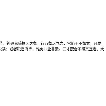
茫，神哭鬼嚎振凶之象，行万象乏气力，常陷于不如意，凡要
灾祸：或者犯官府等，难免非业非运。三才配合不得其宜者，大