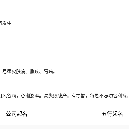
事发生
祸格。
。易患皮肤病、腹疾、胃病。
山风谷雨，心潮澎湃。易失败破产。有才智，每思不忘功名利禄
公司起名
五行起名