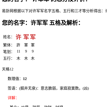
易卦网根据以下对许军军名字五格、五行和三才等分析得出：
您的名字：许军军 五格及解析：
许
军
军
姓名：
繁体：
許
軍
軍
11
9
9
笔划：
五行：
木
木
木
天格12
数理值：
12
签语：(掘井无泉)：意志脆弱，家庭寂寞数。(凶)
详解：