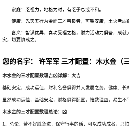
家庭：乏祖力，地格为时，有乏子息或不和。
健康：先天五行为金而三才善良者，可望安康，土火者弱
含义：智谋优异，奏功受福之格，财力活动力俱备，成就大业
灾，切要慎戒之。
您的名字： 许军军 三才配置：木水金（
木水金的三才配置数理吉凶详解：大吉
基础安定，成功运佳，财利名誉俱得并大发展之势，健康、长
虽然成功运佳，基础安定，财格俱得配置，惟数理凶，易生不
木水金的三才配置数理总论：凶
1、总论：若不好胜急进，保守行事的话，可以成功成名，只