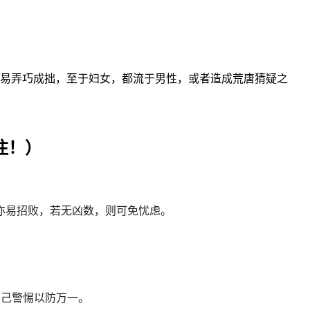
易弄巧成拙，至于妇女，都流于男性，或者造成荒唐猜疑之
注！）
亦易招败，若无凶数，则可免忧虑。
自己警惕以防万一。