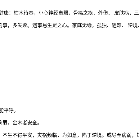
康：枯木待春，小心神经衷弱，骨癌之疾、外伤、 皮肤病，三
，多失败。遇事易生足之心。家庭无缘，孤独、遇难、 逆境
能平呼。
病弱，金木者安全。
不生不得平安，灾祸频临，为如意，陷于逆境。或导至病弱，短