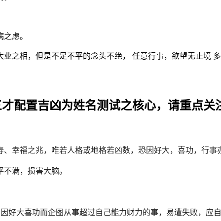
病之虑。
之相，但是不足不平的念头不绝， 任意行事，欲望无止境 多
三才配置吉凶为姓名测试之核心，请重点关
寿、幸福之兆，唯若人格或地格若凶数，恐因好大，喜功，行事
平不满，损害大脑。
怕因好大喜功而企图从事超过自己能力财力的事，易遭失败，应