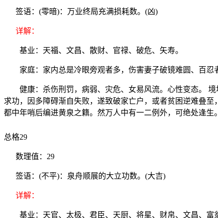
签语：(零暗)：万业终局充满损耗数。(凶)
详解：
基业：天福、文昌、散财、官禄、破危、矢寿。
家庭：家内总是冷眼旁观者多，伤害妻子破镜难圆、百忍
健康：杀伤刑罚，病弱、灾危、女易风流。心性变态。 境地
求功，因多障碍渐自失败，遂致破家亡户，或者贫困逆难叠至
都中年哨后编进黄泉之籍。然万人中有一二例外，可绝处逢生
总格29
数理值：29
签语：(不平)：泉舟顺展的大立功数。(大吉)
详解：
基业：天官、太极、君臣、天厨、将星、财帛、文昌、富