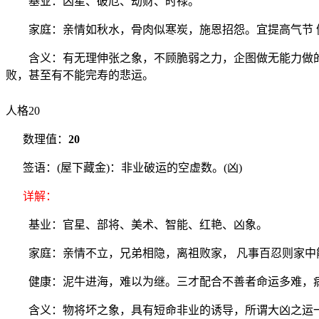
基业：凶星、破厄、劫财、时禄。
家庭：亲情如秋水，骨肉似寒炭，施恩招怨。宜提高气节 健
含义：有无理伸张之象，不顾脆弱之力，企图做无能力做的事
败，甚至有不能完寿的悲运。
人格20
数理值：
20
签语：(屋下藏金)：非业破运的空虚数。(凶)
详解：
基业：官星、部将、美术、智能、红艳、凶象。
家庭：亲情不立，兄弟相隐，离祖败家， 凡事百忍则家中
健康：泥牛进海，难以为继。三才配合不善者命运多难，
含义：物将坏之象，具有短命非业的诱导，所谓大凶之运一