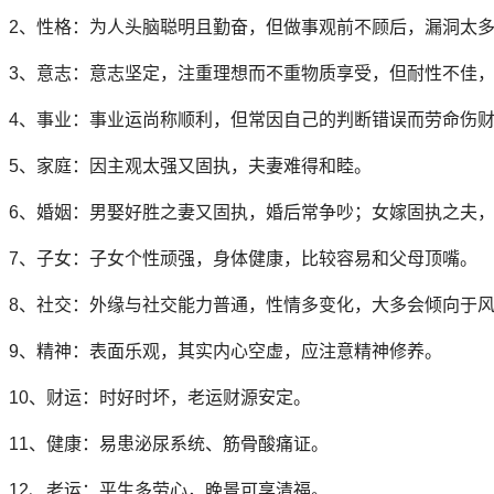
2、性格：为人头脑聪明且勤奋，但做事观前不顾后，漏洞太
3、意志：意志坚定，注重理想而不重物质享受，但耐性不佳
4、事业：事业运尚称顺利，但常因自己的判断错误而劳命伤
5、家庭：因主观太强又固执，夫妻难得和睦。
6、婚姻：男娶好胜之妻又固执，婚后常争吵；女嫁固执之夫
7、子女：子女个性顽强，身体健康，比较容易和父母顶嘴。
8、社交：外缘与社交能力普通，性情多变化，大多会倾向于
9、精神：表面乐观，其实内心空虚，应注意精神修养。
10、财运：时好时坏，老运财源安定。
11、健康：易患泌尿系统、筋骨酸痛证。
12、老运：平生多劳心，晚景可享清福。