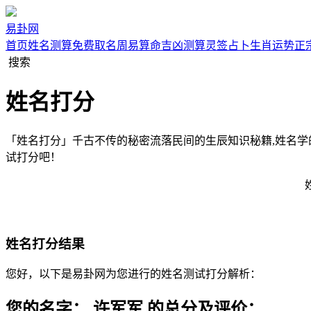
易卦网
首页
姓名测算
免费取名
周易算命
吉凶测算
灵签占卜
生肖运势
正
搜索
姓名打分
「姓名打分」千古不传的秘密流落民间的生辰知识秘籍,姓名
试打分吧！
姓名打分结果
您好，以下是易卦网为您进行的姓名测试打分解析：
您的名字： 许军军 的总分及评价：