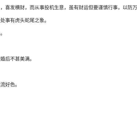
多，喜发横财，而从事投机生意，虽有财运但要谨慎行事，以防
，处事有虎头蛇尾之象。
财。
，婚后不甚美满。
风流好色。