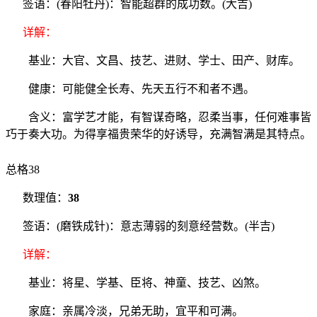
签语：(春阳牡丹)：智能超群的成功数。(大吉)
详解：
基业：大官、文昌、技艺、进财、学士、田产、财库。
健康：可能健全长寿、先天五行不和者不遇。
含义：富学艺才能，有智谋奇略，忍柔当事，任何难事皆
巧于奏大功。为得享福贵荣华的好诱导，充满智满是其特点。
总格38
数理值：
38
签语：(磨铁成针)：意志薄弱的刻意经营数。(半吉)
详解：
基业：将星、学基、臣将、神童、技艺、凶煞。
家庭：亲属冷淡，兄弟无助，宜平和可满。