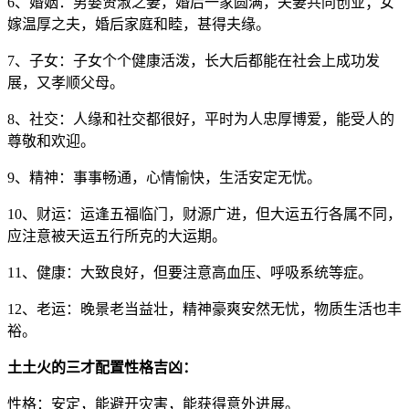
6、婚姻：男娶贤淑之妻，婚后一家圆满，夫妻共同创业；女
嫁温厚之夫，婚后家庭和睦，甚得夫缘。
7、子女：子女个个健康活泼，长大后都能在社会上成功发
展，又孝顺父母。
8、社交：人缘和社交都很好，平时为人忠厚博爱，能受人的
尊敬和欢迎。
9、精神：事事畅通，心情愉快，生活安定无忧。
10、财运：运逢五福临门，财源广进，但大运五行各属不同，
应注意被天运五行所克的大运期。
11、健康：大致良好，但要注意高血压、呼吸系统等症。
12、老运：晚景老当益壮，精神豪爽安然无忧，物质生活也丰
裕。
土土火的三才配置性格吉凶：
性格：安定，能避开灾害，能获得意外进展。