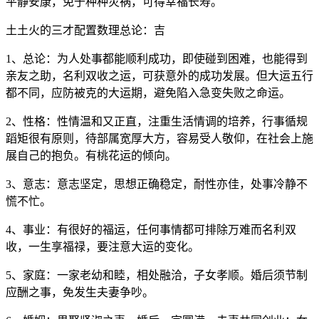
平静安康，免于种种灾祸，可得幸福长寿。
土土火的三才配置数理总论：吉
1、总论：为人处事都能顺利成功，即使碰到困难，也能得到
亲友之助，名利双收之运，可获意外的成功发展。但大运五行
都不同，应防被克的大运期，避免陷入急变失败之命运。
2、性格：性情温和又正直，注重生活情调的培养，行事循规
蹈矩很有原则，待部属宽厚大方，容易受人敬仰，在社会上施
展自己的抱负。有桃花运的倾向。
3、意志：意志坚定，思想正确稳定，耐性亦佳，处事冷静不
慌不忙。
4、事业：有很好的福运，任何事情都可排除万难而名利双
收，一生享福禄，要注意大运的变化。
5、家庭：一家老幼和睦，相处融洽，子女孝顺。婚后须节制
应酬之事，免发生夫妻争吵。