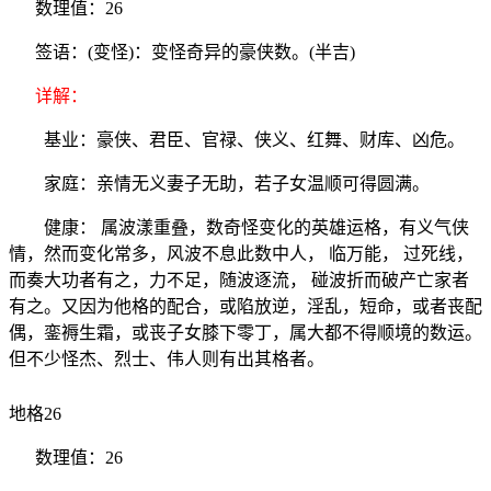
数理值：26
签语：(变怪)：变怪奇异的豪侠数。(半吉)
详解：
基业：豪侠、君臣、官禄、侠义、红舞、财库、凶危。
家庭：亲情无义妻子无助，若子女温顺可得圆满。
健康： 属波漾重叠，数奇怪变化的英雄运格，有义气侠
情，然而变化常多，风波不息此数中人， 临万能， 过死线，
而奏大功者有之，力不足，随波逐流， 碰波折而破产亡家者
有之。又因为他格的配合，或陷放逆，淫乱，短命，或者丧配
偶，銮褥生霜，或丧子女膝下零丁，属大都不得顺境的数运。
但不少怪杰、烈士、伟人则有出其格者。
地格26
数理值：26