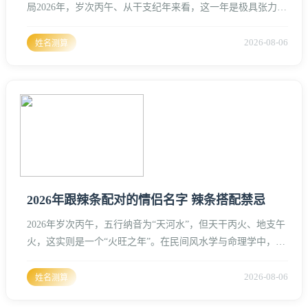
局2026年，岁次丙午、从干支纪年来看，这一年是极具张力与
能量的“赤马”之年、天干丙火，地支午火，干支同气，皆属阳
火，形成了一种极为强烈的火旺之势、这种流年气场对于姓
2026-08-06
姓名测算
名、商业品牌的能量场会产生剧烈的冲击与重塑、我们将重点
拆解“雷尚香”这个名字在2026年的气运表现，并深度探讨“雷
尚服饰”在这一火旺之年的品牌运势与风水经营之道。一、
2026年
2026年跟辣条配对的情侣名字 辣条搭配禁忌
2026年岁次丙午，五行纳音为“天河水”，但天干丙火、地支午
火，这实则是一个“火旺之年”。在民间风水学与命理学中，丙
午年又被称为“赤马年”，其气场炽烈、奔腾不息。辣条作为一
种极具“火气”的零食，其色通红、其味辛辣，�?026年的流年
2026-08-06
姓名测算
磁场形成了一种奇妙的共振�?/p>情侣名字不仅是社交符号，