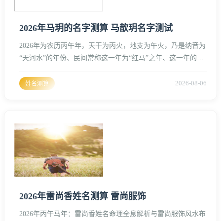
2026年马玥的名字测算 马歆玥名字测试
2026年为农历丙午年，天干为丙火，地支为午火，乃是纳音为
“天河水”的年份、民间常称这一年为“红马”之年、这一年的气
场极强，双火叠加，烈焰蒸腾，预示着出生在这一年的孩子性
格刚毅、热情、积极向上，但同时也难免会有急躁、火气过盛
2026-08-06
姓名测算
的隐忧、在名字的选择上，如何调和这股极阳之火，便成了起
名的核心逻辑、马作为十二生肖中最为奔放的动物，喜草、喜
木、喜水、喜官、喜有家、喜有屋，忌人、忌刀、忌双口。马
玥：二字之名的
2026年雷尚香姓名测算 雷尚服饰
2026年丙午马年：雷尚香姓名命理全息解析与雷尚服饰风水布