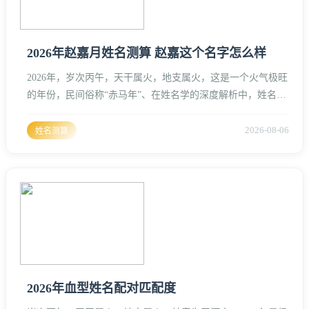
2026年赵嘉月姓名测算 赵嘉这个名字怎么样
2026年，岁次丙午，天干属火，地支属火，这是一个火气极旺
的年份，民间俗称“赤马年”、在姓名学的深度解析中，姓名的
能量必须与流年的五行气场达成微妙的平衡、赵姓，五行属
火，其偏旁“走”字底蕴含动能，与马年的“奔腾”之象不谋而
2026-08-06
姓名测算
合、赵嘉月这个名字，在2026年这个特殊的时间节点上，其能
量场显得尤为炽热且具有张力。赵字本身在姓名学中代表着一
种承载与奔波，它的结构左稳右动，象征着根基深厚而又不失
进取心、丙午
2026年血型姓名配对匹配度