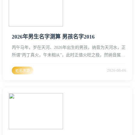
2026年男生名字测算 男孩名字2016
丙午马年，岁在天河、2026年出生的男孩，纳音为天河水，正
所谓“丙丁真火，午未相从”，此时正值火旺之极，然纳音属
水，这种水火既济的格局，决定了这一年出生的孩子性格奔
放、才华横溢，却也容易急躁、作为风水命理从业者，在为
2026-08-06
姓名测算
2026年男孩起名时，核心逻辑在于“收敛”与“引导”。2026年丙
午马年起名核心逻辑马在生肖学中位居地支“午”，午为火，代
表着光明、奔跑、不羁与热烈、2026年的天干为“丙”，亦属
火、