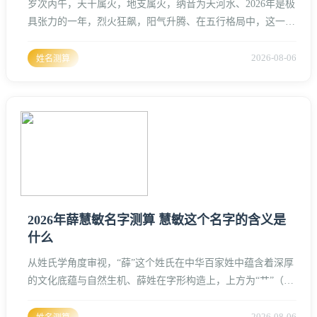
岁次丙午，天干属火，地支属火，纳音为天河水、2026年是极
具张力的一年，烈火狂飙，阳气升腾、在五行格局中，这一年
被称为“赤马”之年、火旺则性燥，火旺则礼显、在如此极端的
气场波动下，个体的血型（先天生命特质）与姓名（后天能量
2026-08-06
姓名测算
载体）之间的化学反应，将直接决定全年的姻缘、人际与运势
契合度。壹、2026年五行总纲与血型基础气场丙午年双火叠
见，这种能量对不同血型的人会产生截然不同的磁场感应。A
型血在命理学中
2026年薛慧敏名字测算 慧敏这个名字的含义是
什么
从姓氏学角度审视，“薛”这个姓氏在中华百家姓中蕴含着深厚
的文化底蕴与自然生机、薛姓在字形构造上，上方为“艹”（草
字头），下方由“师”字的变化体与“辛”字组合而成、草木在大
地生发，代表着顽强的生命力与不断向上的攀爬力、进入2026
2026-08-06