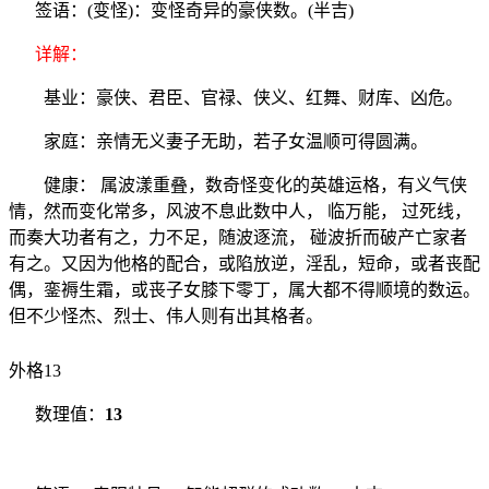
签语：(变怪)：变怪奇异的豪侠数。(半吉)
详解：
基业：豪侠、君臣、官禄、侠义、红舞、财库、凶危。
家庭：亲情无义妻子无助，若子女温顺可得圆满。
健康： 属波漾重叠，数奇怪变化的英雄运格，有义气侠
情，然而变化常多，风波不息此数中人， 临万能， 过死线，
而奏大功者有之，力不足，随波逐流， 碰波折而破产亡家者
有之。又因为他格的配合，或陷放逆，淫乱，短命，或者丧配
偶，銮褥生霜，或丧子女膝下零丁，属大都不得顺境的数运。
但不少怪杰、烈士、伟人则有出其格者。
外格13
数理值：
13