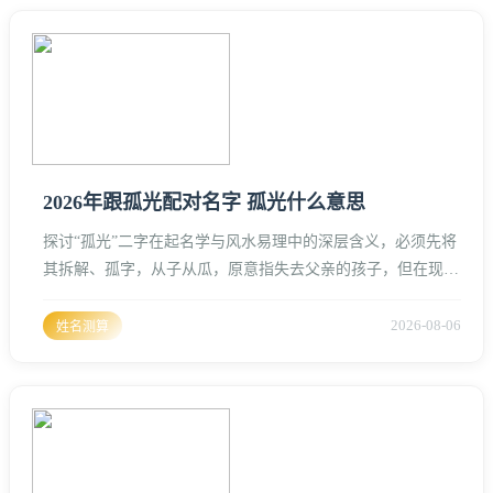
更是两人气场交融的媒介。在这个火气十足的年份，选择以
“辣条”为核心的情侣名，必须讲究“水火既济”或“火土转化”
2026年跟孤光配对名字 孤光什么意思
探讨“孤光”二字在起名学与风水易理中的深层含义，必须先将
其拆解、孤字，从子从瓜，原意指失去父亲的孩子，但在现代
玄学语境与文学意象中，它更多演化为一种超脱、独立、独一
无二的境界、在命理学中，“孤”往往与“孤辰”星相关，代表一
2026-08-06
姓名测算
种精神世界的丰盈与现实社交的疏离、光字，则是离卦之象，
代表光明、文明、速度与能量、孤与光结合，构成了一种“寂
静中的辉煌”或“暗夜里的独行明灯”的意象。从意境上讲，孤
光常出现在古典