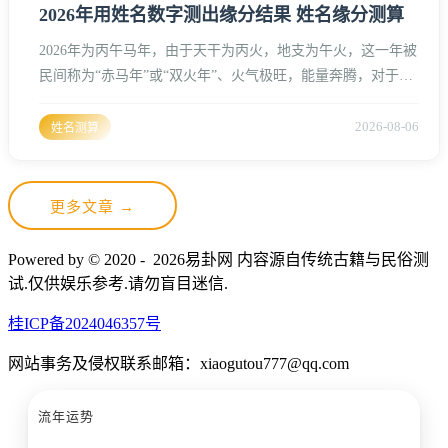
2026年用姓名数字测出缘分结果 姓名缘分测算
2026年为丙午马年，由于天干为丙火，地支为午火，这一年被
民间称为“赤马年”或“双火年”、火气极旺，能量奔腾，对于人
与人之间的缘分牵引力极强，却也极不稳定、在姓名学领域，
名字不仅仅是称谓，更是承载了每个人生辰八字中五行流动的
2026-08-06
姓名测算
符号、名字的笔画数、三才五格以及音律，在2026年这一强火
能量的冲刷下，会显现出全新的缘分吉凶、通过姓名数字测算
缘分，本质是探究两个人的磁场在特定年份的契合程度。姓名
更多文章 →
笔画与20
Powered by © 2020 - 2026易卦网 内容源自传统古籍与民俗测
试.仅供娱乐参考.请勿盲目迷信.
桂ICP备2024046357号
网站事务及侵权联系邮箱：xiaogutou777@qq.com
流年运势