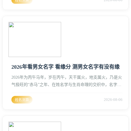
姓名测算
年，岁次丙午，干支五行属火，民间称之为“赤马”之年或“火
马”年、丙火为太阳之火，午火为帝旺之火，两火交辉，整年
的磁场波动极强，充满了动能、速度与爆发力。薛姓的“草字
头”在2
2026年看男女名字 看缘分 测男女名字有没有缘
2026年为丙午马年，岁在丙午，天干属火，地支属火，乃是火
气极旺的“赤马”之年、在姓名学与生肖命理的交织中，名字不
仅是一个称呼，更是气场交感的媒介、男女姓名之间的缘分深
浅，在这一年受丙午赤马火气的影响，会呈现出比往年更为剧
2026-08-06
姓名测算
烈的波动、测算男女姓名是否有缘，需从五行生克、三才五
格、生肖喜忌以及音灵感应四个维度深度拆解。丙午火年对姓
名气场的基础影响2026丙午年，火性炽烈、姓名中若带有“水”
字旁或“金”