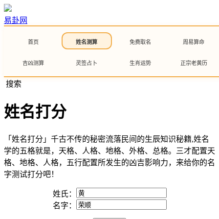
易卦网
首页
姓名测算
免费取名
周易算命
吉凶测算
灵签占卜
生肖运势
正宗老黄历
搜索
姓名打分
「姓名打分」千古不传的秘密流落民间的生辰知识秘籍,姓名
学的五格就是，天格、人格、地格、外格、总格。三才配置天
格、地格、人格，五行配置所发生的凶吉影响力，来给你的名
字测试打分吧！
姓氏：
名字：