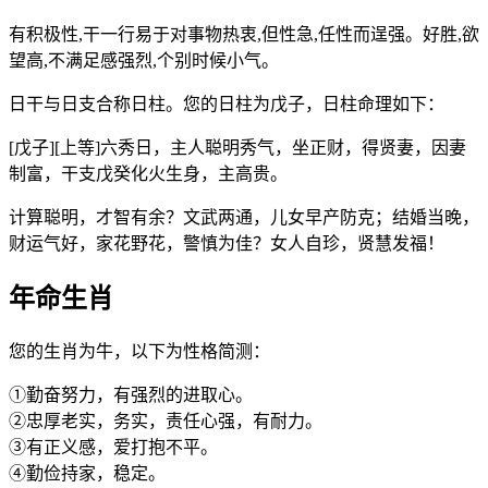
有积极性,干一行易于对事物热衷,但性急,任性而逞强。好胜,欲
望高,不满足感强烈,个别时候小气。
日干与日支合称日柱。您的日柱为戊子，日柱命理如下：
[戊子][上等]六秀日，主人聪明秀气，坐正财，得贤妻，因妻
制富，干支戊癸化火生身，主高贵。
计算聪明，才智有余？文武两通，儿女早产防克；结婚当晚，
财运气好，家花野花，警慎为佳？女人自珍，贤慧发福！
年命生肖
您的生肖为牛，以下为性格简测：
①勤奋努力，有强烈的进取心。
②忠厚老实，务实，责任心强，有耐力。
③有正义感，爱打抱不平。
④勤俭持家，稳定。