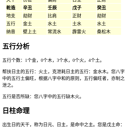
乾造
辛丑
壬辰
戊子
癸丑
地支
劫财
比肩
正财
劫财
五行
金土
水土
土水
水土
纳音
壁上土
常流水
霹雷火
桑松木
五行分析
五行个数：1个金，0个木，3个水，0个火，4个土。
帮扶日主的五行：火土，克泄耗日主的五行：金水木。您八字
中的五行土偏旺，根据八字中和的原则，五行偏旺者，亦制之
泄之。
五行是否所缺：您八字中的五行缺木火。
日柱命理
出生日的天干，称为日元、日主，是命中之主。您是戊土命：