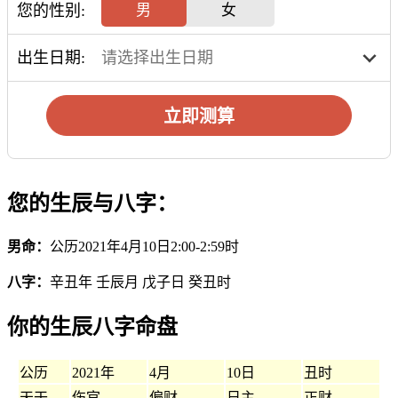
您的性别:
男
女
出生日期:
立即测算
您的生辰与八字：
男命：
公历2021年4月10日2:00-2:59时
八字：
辛丑年 壬辰月 戊子日 癸丑时
你的生辰八字命盘
公历
2021年
4月
10日
丑时
天干
伤官
偏财
日主
正财