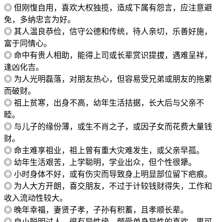
◎ 但刚愎自用，喜欢大权独揽，造成下属有怨言，应注意避
免，多纳忠言为好。
◎ 其人温良恭俭，信守公德和传统，待人亲切，乐善好施，
富于同情心。
◎ 命中有贵人相助，能得上司或长辈赏识提拔，遇难呈祥，
逢凶化吉。
◎ 为人光明磊落，对朋友热心，但容易受兄弟或朋友的拖累
而破财。
◎ 祖上贫寒，出身不高，幼年生活拮据，长大后与父亲不
睦。
◎ 与儿子的缘份薄，或生不肖之子，或因子女而花费大量钱
财。
◎ 命主难享祖业，祖上曾有重大灾难发生，或父亲早孤。
◎ 幼年生活艰苦，上学聪明，学业出众，但个性很犟。
◎ 小时身体不好，或有伤灾而导致身上明显部位留下疤痕。
◎ 为人大方开朗，喜交朋友，不过于计较钱财得失，工作和
收入流动性较大。
◎ 晚年幸福，妻贤子孝，子孙有积蓄，且孝顺长辈。
◎ 自小聪明过人，很有异性缘，颇受单身异性的喜欢，男可