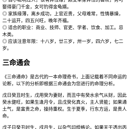
娶得豪门千金，女可钓得金龟婿。
◎ 家族缘薄，离乡成功，上官近贵，父母难常，性情暴燥，
二十运开，四五兴旺，晚年齐福。
◎ 适合的职业：商业、技师、官吏、学者、饮食、加工。忌
木类。
◎ 应该注意年限：十八岁，廿三岁，卅一岁，四六岁，七二
岁。
三命通会
《三命通命》是古代的一本命理奇书，上面记载着不同命运的
论断，以下的分析即根据三命通会为您进行的命理分析。
戊日癸丑时生，戊用癸为妻财，而丑中有癸水余气从财，因此
癸水健旺，如果生逢月令，且戊癸化真火，主人贤能；如果通
土气，是富贵之命，操持重权。生于夏季，行东方运，是贵人
命。
戊子日癸丑时生，戌月生，以杂气印绶格论。如果天干透出丙