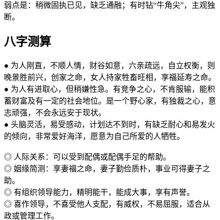
弱点是：稍微固执已见，缺乏通融；有时钻“牛角尖”，主观独
断。
八字测算
● 为人刚直，不顺人情，财谷如意，六亲疏远，自立权衡，则
晚景胜前兴，创家之命，女人持家牲畜旺相，享福延寿之命。
● 为人有进取心，但稍嫌性急。有竞争之心，不肯服输，能积
蓄财富及有一定的社会地位。是一个野心家，有独裁之心，意
志顽强，不会永远安于现状。
● 头脑灵活，易受感动，计划达不到时，有缺乏耐心和易发火
的倾向，非常爱好海洋，愿意为自己所爱的人牺牲。
◎ 人际关系：可以受到配偶或配偶手足的帮助。
◎ 姻缘简测：享妻福之命，妻子勤俭质朴，事业可得妻子之
助。
◎ 有组织领导能力，精明能干，能成大事，享有声誉。
◎ 喜作领导，不喜受他人支配，有威权，不易屈服，适合从
政或管理工作。