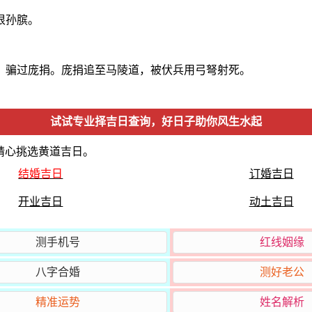
恨孙膑。
，骗过庞捐。庞捐追至马陵道，被伏兵用弓弩射死。
试试专业择吉日查询，好日子助你风生水起
精心挑选黄道吉日。
结婚吉日
订婚吉日
开业吉日
动土吉日
测手机号
红线姻缘
八字合婚
测好老公
精准运势
姓名解析