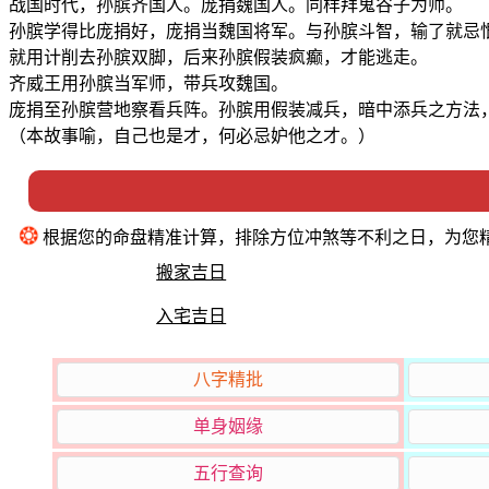
战国时代，孙膑齐国人。庞捐魏国人。同样拜鬼谷子为师。
孙膑学得比庞捐好，庞捐当魏国将军。与孙膑斗智，输了就忌
就用计削去孙膑双脚，后来孙膑假装疯癫，才能逃走。
齐威王用孙膑当军师，带兵攻魏国。
庞捐至孙膑营地察看兵阵。孙膑用假装减兵，暗中添兵之方法
（本故事喻，自己也是才，何必忌妒他之才。）
❂
根据您的命盘精准计算，排除方位冲煞等不利之日，为您
搬家吉日
入宅吉日
八字精批
单身姻缘
五行查询