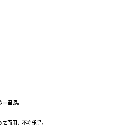
欲幸福源。
取之而用，不亦乐乎。