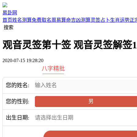
易卦网
首页
姓名测算
免费取名
周易算命
吉凶测算
灵签占卜
生肖运势
正
搜索
观音灵签第十签 观音灵签解签1
2020-07-15 19:28:20
八字精批
您的姓名:
您的性别:
男
出生日期: