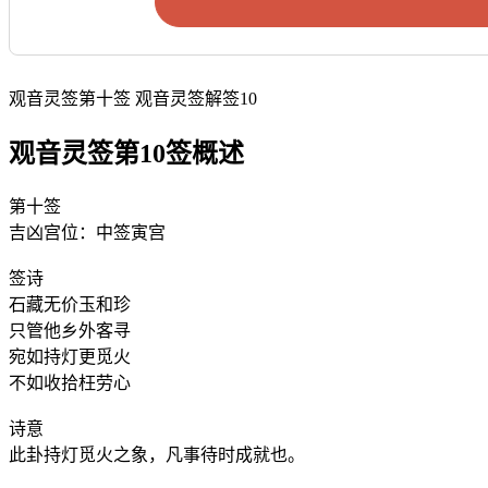
观音灵签第十签 观音灵签解签10
观音灵签第10签概述
第十签
吉凶宫位：中签寅宫
签诗
石藏无价玉和珍
只管他乡外客寻
宛如持灯更觅火
不如收拾枉劳心
诗意
此卦持灯觅火之象，凡事待时成就也。