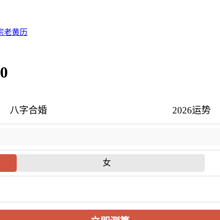
宗老黄历
0
八字合婚
2026运势
女