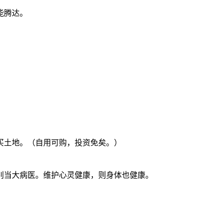
能腾达。
。
买土地。（自用可购，投资免矣。）
别当大病医。维护心灵健康，则身体也健康。