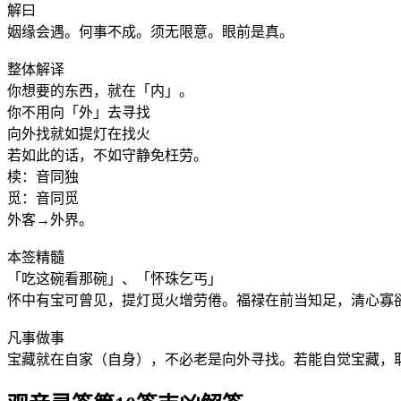
解曰
姻缘会遇。何事不成。须无限意。眼前是真。
整体解译
你想要的东西，就在「内」。
你不用向「外」去寻找
向外找就如提灯在找火
若如此的话，不如守静免枉劳。
椟：音同独
觅：音同觅
外客→外界。
本签精髓
「吃这碗看那碗」、「怀珠乞丐」
怀中有宝可曾见，提灯觅火增劳倦。福禄在前当知足，清心寡
凡事做事
宝藏就在自家（自身），不必老是向外寻找。若能自觉宝藏，