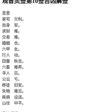
观音灵签第10签吉凶解签
圣意
家宅 欠利。
自身 安。
求财 难。
交易 难。
婚姻 合。
六甲 女。
行人 动。
田蚕 秋吉。
六畜 难养。
寻人 见。
公讼 亏。
移徒 旧安。
失物 难见。
疾病 设送。
山坟 中平。