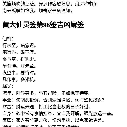
羌笛频吹韵更悲。异乡作客触归思。(思本作期)
南来孤雁如怜我。烦寄家书转达知。
黄大仙灵签第96签吉凶解签
仙机：
行未至。病愈迟。
宅运滞。婚不宜。
蚕与畜。得利少。
孕有碍。财未至。
谋望事。要待时。
凡作事。多滞机。
释义：
流年：阻滞甚多，与其冒险，不如稳守待变。
事业：勿胡乱投资，否则泥足深陷，何时望见故乡？
财富：财运未通，打工比当老板的日子好过。
自身：心中常有事情挂牵，宜自我开解，眼光放远一些。
家庭：家人有分离之象，切勿争执，以免家运更差。