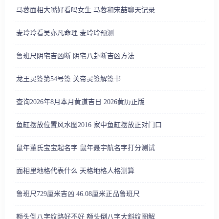
马蓉面相大嘴好看吗女生 马蓉和宋喆聊天记录
麦玲玲看吴亦凡命理 麦玲玲预测
鲁班尺阴宅吉凶断 阴宅八卦断吉凶方法
龙王灵签第54号签 关帝灵签解签书
查询2026年8月本月黄道吉日 2026黄历正版
鱼缸摆放位置风水图2016 家中鱼缸摆放正对门口
鼠年董氏宝宝起名字 鼠年聂宇航名字打分测试
面相里地格代表什么 天格地格人格测算
鲁班尺729厘米吉凶 46.08厘米正品鲁班尺
额头倒八字纹路好不好 额头倒八字大斜纹图解