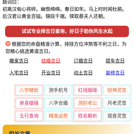
题词曰：
初离汉甸心将碎。幽恨绵绵。春日如年。马上时时闻杜鹃。
后汉君以黄金百镒。锦段千端。赎取蔡夫人还朝。
试试专业择吉日查询，好日子助你风生水起
❂
根据您的命盘精准计算，排除方位冲煞等不利之日，为
您精心挑选黄道吉日。
搬家吉日
结婚吉日
订婚吉日
提车吉日
入宅吉日
开业吉日
动土吉日
装修吉日
八字精批
测手机号
红线姻缘
财神灵签
单身姻缘
八字合婚
测好老公
月老灵签
五行查询
精准运势
姓名解析
观音灵签
相关文章