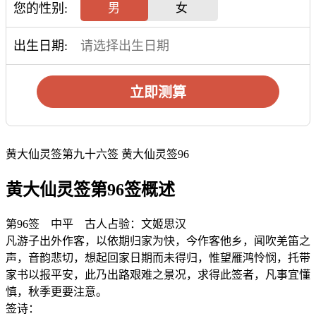
您的性别:
男
女
出生日期:
立即测算
黄大仙灵签第九十六签 黄大仙灵签96
黄大仙灵签第96签概述
第96签 中平 古人占验：文姬思汉
凡游子出外作客，以依期归家为快，今作客他乡，闻吹羌笛之
声，音韵悲切，想起回家日期而未得归，惟望雁鸿怜悯，托带
家书以报平安，此乃出路艰难之景况，求得此签者，凡事宜懂
慎，秋季更要注意。
签诗：