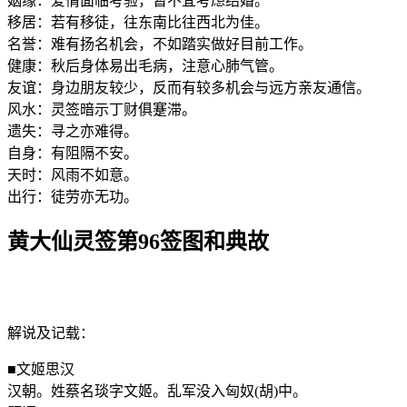
姻缘：爱情面临考验，暂不宜考虑结婚。
移居：若有移徒，往东南比往西北为佳。
名誉：难有扬名机会，不如踏实做好目前工作。
健康：秋后身体易出毛病，注意心肺气管。
友谊：身边朋友较少，反而有较多机会与远方亲友通信。
风水：灵签暗示丁财俱蹇滞。
遗失：寻之亦难得。
自身：有阻隔不安。
天时：风雨不如意。
出行：徒劳亦无功。
黄大仙灵签第96签图和典故
解说及记载：
■文姬思汉
汉朝。姓蔡名琰字文姬。乱军没入匈奴(胡)中。