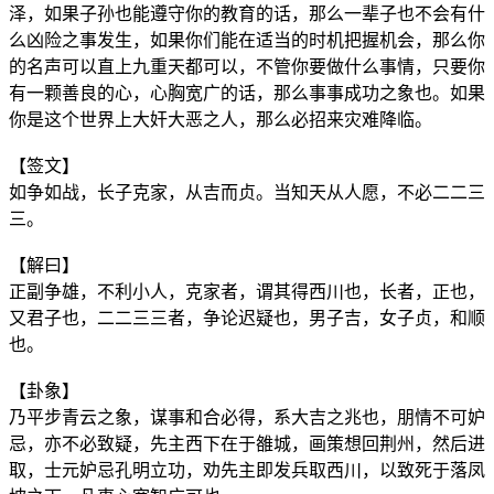
泽，如果子孙也能遵守你的教育的话，那么一辈子也不会有什
么凶险之事发生，如果你们能在适当的时机把握机会，那么你
的名声可以直上九重天都可以，不管你要做什么事情，只要你
有一颗善良的心，心胸宽广的话，那么事事成功之象也。如果
你是这个世界上大奸大恶之人，那么必招来灾难降临。
【签文】
如争如战，长子克家，从吉而贞。当知天从人愿，不必二二三
三。
【解曰】
正副争雄，不利小人，克家者，谓其得西川也，长者，正也，
又君子也，二二三三者，争论迟疑也，男子吉，女子贞，和顺
也。
【卦象】
乃平步青云之象，谋事和合必得，系大吉之兆也，朋情不可妒
忌，亦不必致疑，先主西下在于雒城，画策想回荆州，然后进
取，士元妒忌孔明立功，劝先主即发兵取西川，以致死于落凤