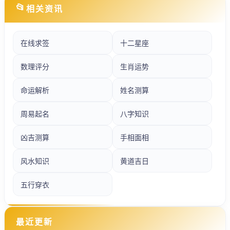
📂
相关资讯
在线求签
十二星座
数理评分
生肖运势
命运解析
姓名测算
周易起名
八字知识
凶吉测算
手相面相
风水知识
黄道吉日
五行穿衣
最近更新