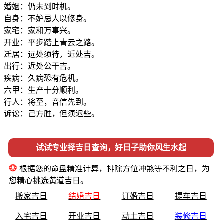
婚姻：仍未到时机。
自身：不妒忌人以修身。
家宅：家和万事兴。
开业：平步踏上青云之路。
迁居：远处须待，近处吉。
出行：近处公干吉。
疾病：久病恐有危机。
六甲：生产十分顺利。
行人：将至，音信先到。
诉讼：己方胜，但须迟些。
试试专业择吉日查询，好日子助你风生水起
❂
根据您的命盘精准计算，排除方位冲煞等不利之日，为
您精心挑选黄道吉日。
搬家吉日
结婚吉日
订婚吉日
提车吉日
入宅吉日
开业吉日
动土吉日
装修吉日