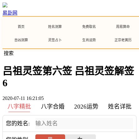
易卦网
首页
姓名测算
免费取名
周易算命
吉凶测算
灵签占卜
生肖运势
正宗老黄历
搜索
吕祖灵签第六签 吕祖灵签解签
6
2020-07-11 16:21:05
八字精批
八字合婚
2026运势
姓名详批
您的姓名: