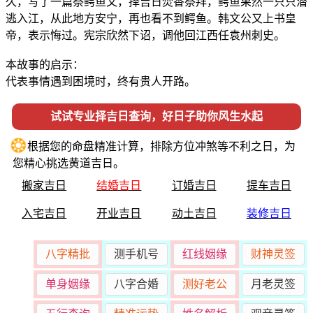
久，写了一篇祭鳄鱼文，择吉日焚香祭拜，鳄鱼果然一只只潜
逃入江，从此地方安宁，再也看不到鳄鱼。韩文公又上书皇
帝，表示悔过。宪宗欣然下诏，调他回江西任袁州刺史。
本故事的启示：
代表事情遇到困境时，终有贵人开路。
试试专业择吉日查询，好日子助你风生水起
❂
根据您的命盘精准计算，排除方位冲煞等不利之日，为
您精心挑选黄道吉日。
搬家吉日
结婚吉日
订婚吉日
提车吉日
入宅吉日
开业吉日
动土吉日
装修吉日
八字精批
测手机号
红线姻缘
财神灵签
单身姻缘
八字合婚
测好老公
月老灵签