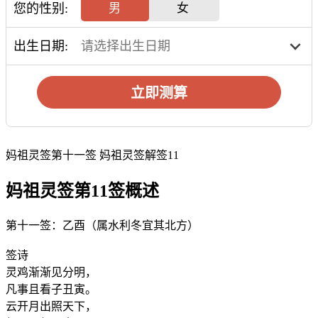
您的性别:
男
女
出生日期:
立即测算
妈祖灵签第十一签 妈祖灵签解签11
妈祖灵签第11签概述
第十一签：乙酉（属水利冬宜其北方）
签诗
灵鸡渐渐见分明，
凡事且看子丑寅。
云开月出照天下，