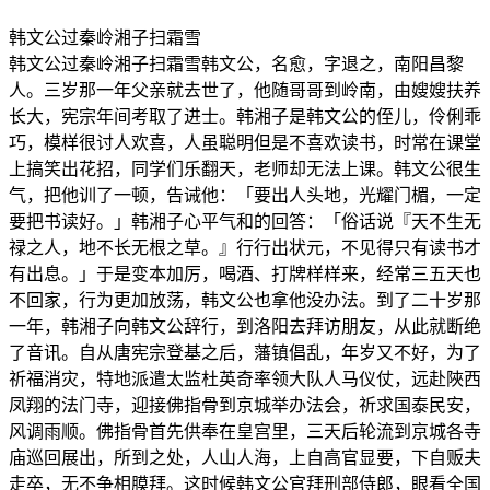
韩文公过秦岭湘子扫霜雪
韩文公过秦岭湘子扫霜雪韩文公，名愈，字退之，南阳昌黎
人。三岁那一年父亲就去世了，他随哥哥到岭南，由嫂嫂扶养
长大，宪宗年间考取了进士。韩湘子是韩文公的侄儿，伶俐乖
巧，模样很讨人欢喜，人虽聪明但是不喜欢读书，时常在课堂
上搞笑出花招，同学们乐翻天，老师却无法上课。韩文公很生
气，把他训了一顿，告诫他：「要出人头地，光耀门楣，一定
要把书读好。」韩湘子心平气和的回答：「俗话说『天不生无
禄之人，地不长无根之草。』行行出状元，不见得只有读书才
有出息。」于是变本加厉，喝酒、打牌样样来，经常三五天也
不回家，行为更加放荡，韩文公也拿他没办法。到了二十岁那
一年，韩湘子向韩文公辞行，到洛阳去拜访朋友，从此就断绝
了音讯。自从唐宪宗登基之后，藩镇倡乱，年岁又不好，为了
祈福消灾，特地派遣太监杜英奇率领大队人马仪仗，远赴陜西
凤翔的法门寺，迎接佛指骨到京城举办法会，祈求国泰民安，
风调雨顺。佛指骨首先供奉在皇宫里，三天后轮流到京城各寺
庙巡回展出，所到之处，人山人海，上自高官显要，下自贩夫
走卒，无不争相膜拜。这时候韩文公官拜刑部侍郎，眼看全国