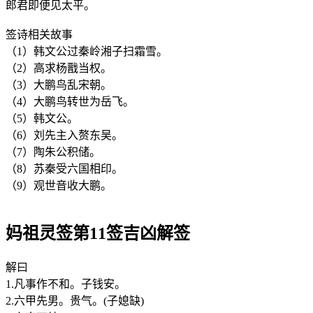
郎君即便见太平。
签诗相关故事
（1）韩文公过秦岭湘子扫霜雪。
（2）高求杨戬当权。
（3）大鹏鸟乱宋朝。
（4）大鹏鸟转世为岳飞。
（5）韩文公。
（6）刘先主入赘东吴。
（7）陶朱公积储。
（8）苏秦受六国相印。
（9）观世音收大鹏。
妈祖灵签第11签吉凶解签
解曰
1.凡事作不和。子钱安。
2.六甲先男。贵气。(子媳缺)