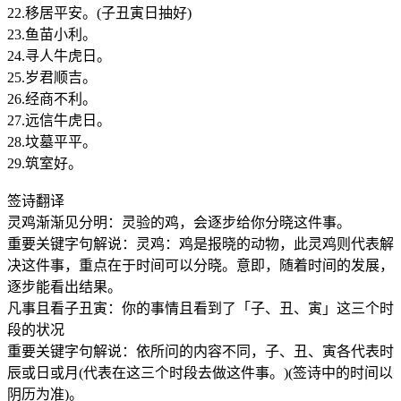
22.移居平安。(子丑寅日抽好)
23.鱼苗小利。
24.寻人牛虎日。
25.岁君顺吉。
26.经商不利。
27.远信牛虎日。
28.坟墓平平。
29.筑室好。
签诗翻译
灵鸡渐渐见分明：灵验的鸡，会逐步给你分晓这件事。
重要关键字句解说：灵鸡：鸡是报晓的动物，此灵鸡则代表解
决这件事，重点在于时间可以分晓。意即，随着时间的发展，
逐步能看出结果。
凡事且看子丑寅：你的事情且看到了「子、丑、寅」这三个时
段的状况
重要关键字句解说：依所问的内容不同，子、丑、寅各代表时
辰或日或月(代表在这三个时段去做这件事。)(签诗中的时间以
阴历为准)。