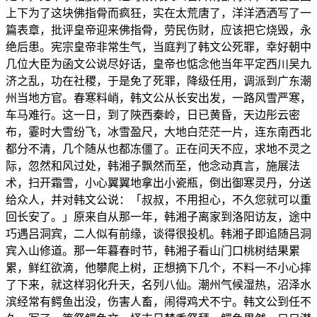
上下为了这块佛指骨而疯狂，实在太荒唐了，洋洋洒洒写了一
篇表章，批评皇帝迎来佛指骨，劳民伤财，应该把它烧毁，永
绝后患。宪宗皇帝非常生气，当庭判了韩文公死罪，幸好朝中
几位大臣为函文公说尽好话，皇帝也惦念他当年平定西川吴九
济之乱，功在社稷，于是免了死罪，降级任用，调派到广东潮
州当地方官。春寒料峭，韩文公从长安出发，一路风雪严寒，
车马难行。这一日，到了陜西秦岭，日已黄昏，天边彤云密
布，霎时大雪纷飞，冰雪盈尺，大地白茫茫一片，连东南西北
都分不清，几个随从也都冻僵了。正在问天不应，求地不灵之
际，忽然和风过处，韩湘子飘然而至，他念动真言，施展法
术，扫开霜雪，小心翼翼地拿出小瓷瓶，倒出御寒灵丹，分送
给众人，并对韩文公说：「叔叔，不用担心，不久您就可以重
回长安了。」原来自从那一年，韩湘子离家到洛阳访友，途中
巧遇吕洞宾，二人似有前缘，谈得很投机。韩湘子即追随吕洞
宾入山修道。那一年暮春时节，韩湘子看山门口桃树结果累
累，鲜红欲滴，他攀爬上树，正想摘下几个，不料一不小心摔
了下来，就这样羽化升天，名列八仙。潮州气候湿热，沼泽水
滨经常有鳄鱼出没，伤害人畜，闹得鸡犬不宁。韩文公到任不