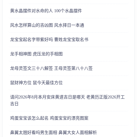
黄水晶摆件对水命的人 100个水晶摆件
风水怎样算山的吉凶图 风水择日一本通
龙宝宝起名字带紫好吗 曹姓龙宝宝取名书
龙手相神图 虎压龙的手相图
龙母灵签文三十八解签 王母灵签第八十八签
鼠财神方位 鼠今天最佳方位
请问2026年8月本月安床黄道吉日是哪天 老黄历正版2026开工
吉日
鸡蛋宝宝该怎么起名 鸡蛋宝宝的漂亮图案
鼻翼太翘好看吗男生面相 鼻翼大女人面相解析