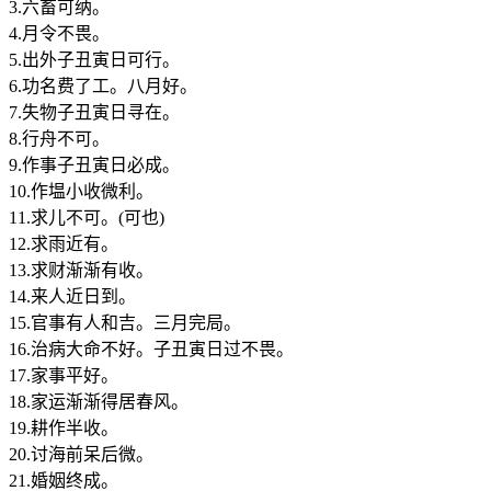
3.六畜可纳。
4.月令不畏。
5.出外子丑寅日可行。
6.功名费了工。八月好。
7.失物子丑寅日寻在。
8.行舟不可。
9.作事子丑寅日必成。
10.作塭小收微利。
11.求儿不可。(可也)
12.求雨近有。
13.求财渐渐有收。
14.来人近日到。
15.官事有人和吉。三月完局。
16.治病大命不好。子丑寅日过不畏。
17.家事平好。
18.家运渐渐得居春风。
19.耕作半收。
20.讨海前呆后微。
21.婚姻终成。