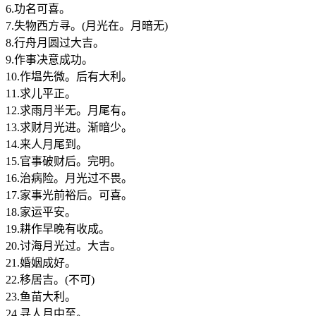
6.功名可喜。
7.失物西方寻。(月光在。月暗无)
8.行舟月圆过大吉。
9.作事决意成功。
10.作塭先微。后有大利。
11.求儿平正。
12.求雨月半无。月尾有。
13.求财月光进。渐暗少。
14.来人月尾到。
15.官事破财后。完明。
16.治病险。月光过不畏。
17.家事光前裕后。可喜。
18.家运平安。
19.耕作早晚有收成。
20.讨海月光过。大吉。
21.婚姻成好。
22.移居吉。(不可)
23.鱼苗大利。
24.寻人月中至。