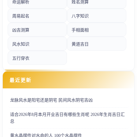
命运解析
姓名测算
周易起名
八字知识
凶吉测算
手相面相
风水知识
黄道吉日
五行穿衣
最近更新
龙脉风水是阳宅还是阴宅 民间风水阴宅吉凶
适合2026年8月本月开业吉日有哪些生肖呢 2026年生肖吉日汇
总
黄水晶摆件对水命的人 100个水晶摆件