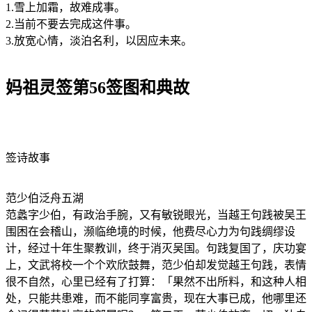
1.雪上加霜，故难成事。
2.当前不要去完成这件事。
3.放宽心情，淡泊名利，以因应未来。
妈祖灵签第56签图和典故
签诗故事
范少伯泛舟五湖
范蠡字少伯，有政治手腕，又有敏锐眼光，当越王句践被吴王
围困在会稽山，濒临绝境的时候，他费尽心力为句践绸缪设
计，经过十年生聚教训，终于消灭吴国。句践复国了，庆功宴
上，文武将校一个个欢欣鼓舞，范少伯却发觉越王句践，表情
很不自然，心里已经有了打算：「果然不出所料，和这种人相
处，只能共患难，而不能同享富贵，现在大事已成，他哪里还