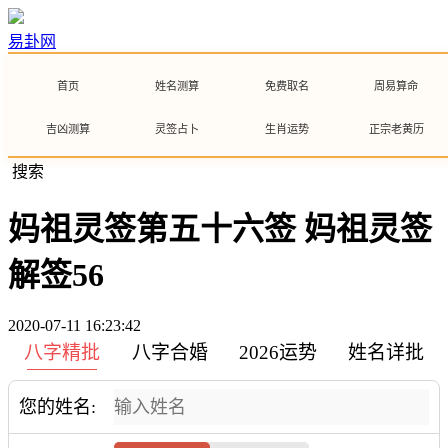
易卦网
首页
姓名测算
免费取名
周易算命
吉凶测算
灵签占卜
生肖运势
正宗老黄历
搜索
妈祖灵签第五十六签 妈祖灵签
解签56
2020-07-11 16:23:42
八字精批
八字合婚
2026运势
姓名详批
您的姓名: