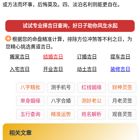
或方法而坏事，后悔莫及。四、淡泊名利则能更自在。
试试专业择吉日查询，好日子助你风生水起
❂
根据您的命盘精准计算，排除方位冲煞等不利之日，为
您精心挑选黄道吉日。
搬家吉日
结婚吉日
订婚吉日
提车吉日
入宅吉日
开业吉日
动土吉日
装修吉日
八字精批
测手机号
红线姻缘
财神灵签
单身姻缘
八字合婚
测好老公
月老灵签
五行查询
精准运势
姓名解析
观音灵签
相关文章