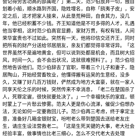
会记得劳苦功高的部属呢？」第二天，范少伯放弃一切，独自
划着小船，顺水路到齐国，隐姓埋名，自称「鸱夷子皮」，安
定之后，这才把家人接来，从此垦荒种田，自食其力，没几
年，他已经积蓄不少钱。齐王知道他是不可多得的人才，礼遇
他当宰相，这时范少伯高官显爵，家财万贯，有权有钱，人间
荣华富贵也不过如此。突然有一天，他将印信交还齐王，同时
把所有的财产分送给邻居朋友，亲友们都觉得非常讶异。「这
世界虽然不是遍地黄金，但可以说到处都是机会，而且树大招
风，时间一久，会不会出状况，这就很难预料了。」范少伯坦
然地告诉他们。范少伯辞去了官职，带着三个儿子和妻子，隐
居陶山，开始经营畜牧业，他懂得搬有运吴的生意经，没多
久，又赚了好几百万钱财，俨然成为地方大富豪，就在一家人
同享天伦之乐的时候，突然传来不幸消息，「老二在楚国杀了
人，死罪定谳，很快就要处决了。」一个幸福快乐的家庭，顿
时蒙上了一片愁云惨雾。范夫人更是伤心流涕，催促少伯想办
法，无论如何一定要救回儿子。范少伯再三考虑，终于拿定主
意，准备好几箱金银财宝，吩咐老么带到楚国去送给老友庄
生，请庄生设法营救老二。「这是生死关键的大事，老大社会
经验丰富，做事情也比老三细心，怎么不交代老大去处理