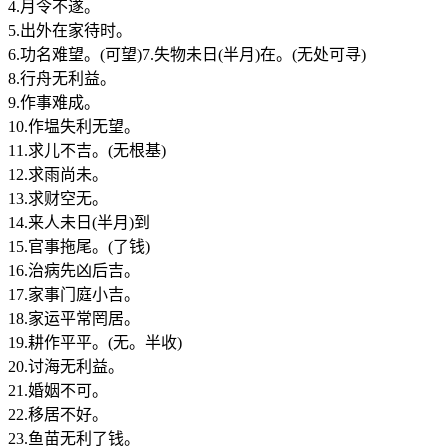
4.月令不遂。
5.出外在家待时。
6.功名难望。(可望)7.失物未日(半月)在。(无处可寻)
8.行舟无利益。
9.作事难成。
10.作塭失利无望。
11.求儿不吉。(无根基)
12.求雨尚未。
13.求财空无。
14.来人未日(半月)到
15.官事拖尾。(了钱)
16.治病先凶后吉。
17.家事门庭小吉。
18.家运平常罔居。
19.耕作平平。(无。半收)
20.讨海无利益。
21.婚姻不可。
22.移居不好。
23.鱼苗无利了钱。