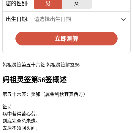
您的性别:
男
女
出生日期:
立即测算
妈祖灵签第五十六签 妈祖灵签解签56
妈祖灵签第56签概述
第五十六签：癸卯（属金利秋宜其西方）
签诗
病中若得苦心劳，
到底完全总未遭。
去后不须回头问，