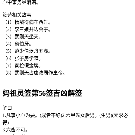
心中事务尽消磨。
签诗相关故事
（1）杨戬得病在西轩。
（2）李三娘井边会子。
（3）武则天坐天。
（4）俞伯牙。
（5）范少伯泛舟五湖。
（6）张子房学道。
（7）秦桧假金牌。
（8）武则天占唐改周作皇帝。
妈祖灵签第56签吉凶解签
解曰
1.凡事小心为要。(成者不好)2.六甲先女后男。(生男)(无求必
得)
3.六畜不可。