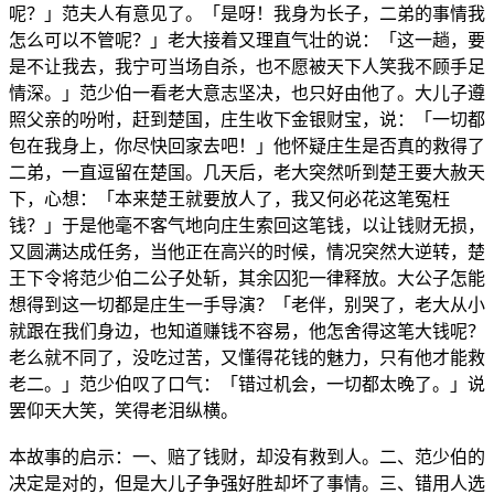
呢？」范夫人有意见了。「是呀！我身为长子，二弟的事情我
怎么可以不管呢？」老大接着又理直气壮的说：「这一趟，要
是不让我去，我宁可当场自杀，也不愿被天下人笑我不顾手足
情深。」范少伯一看老大意志坚决，也只好由他了。大儿子遵
照父亲的吩咐，赶到楚国，庄生收下金银财宝，说：「一切都
包在我身上，你尽快回家去吧！」他怀疑庄生是否真的救得了
二弟，一直逗留在楚国。几天后，老大突然听到楚王要大赦天
下，心想：「本来楚王就要放人了，我又何必花这笔冤枉
钱？」于是他毫不客气地向庄生索回这笔钱，以让钱财无损，
又圆满达成任务，当他正在高兴的时候，情况突然大逆转，楚
王下令将范少伯二公子处斩，其余囚犯一律释放。大公子怎能
想得到这一切都是庄生一手导演？「老伴，别哭了，老大从小
就跟在我们身边，也知道赚钱不容易，他怎舍得这笔大钱呢？
老么就不同了，没吃过苦，又懂得花钱的魅力，只有他才能救
老二。」范少伯叹了口气：「错过机会，一切都太晚了。」说
罢仰天大笑，笑得老泪纵横。
本故事的启示：一、赔了钱财，却没有救到人。二、范少伯的
决定是对的，但是大儿子争强好胜却坏了事情。三、错用人选