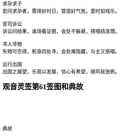
求孕求子
若问求孕者，需择好时日，营造好气氛，爱时如戏乐。
官司诉讼
诉讼问结果，逢场看证据，会处不躲避，搭唱结连理。
寻人寻物
失物可否得，躬身四处寻，会处难隐藏，与主又搭唱。
远行出国
出国之展望，乐观以发展，信心有希望，顺风就张帆。
观音灵签第61签图和典故
典故