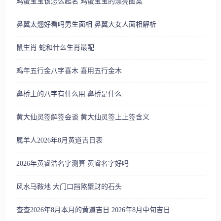
鸡蛋宝宝该怎么起名 鸡蛋宝宝的漂亮图案
鼻翼太翘好看吗男生面相 鼻翼大女人面相解析
鼠生肖 蛇和什么生肖最配
鸡年五行金八字喜木 喜用五行金木
鼻桥上的八字有什么用 鼻桥是什么
黄大仙灵签解签会谈 黄大仙灵签上上签含义
属羊人2026年8月黄道吉日表
2026年黄睿浩名字测算 黄睿名字好吗
风水马鞍地 大门口挡煞聚财的石头
查查2026年8月本月的黄道吉日 2026年8月中旬吉日