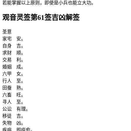
若能掌握以上原则，即使是小兵也能立大功。
观音灵签第61签吉凶解签
圣意
家宅 安。
自身 吉。
求财 顺。
交易 利。
婚姻 成。
六甲 女。
行人 至。
田蚕 熟。
六畜 旺。
寻人 至。
公讼 有理。
移徒 吉。
失物 凶。
疾病 即痊愈。