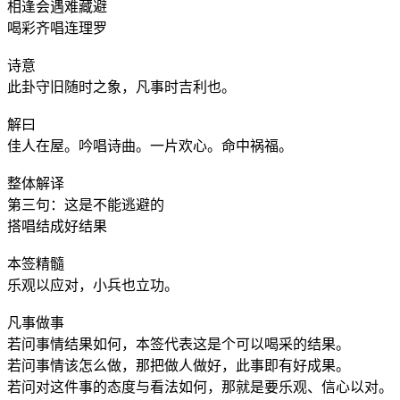
相逢会遇难藏避
喝彩齐唱连理罗
诗意
此卦守旧随时之象，凡事时吉利也。
解曰
佳人在屋。吟唱诗曲。一片欢心。命中祸福。
整体解译
第三句：这是不能逃避的
搭唱结成好结果
本签精髓
乐观以应对，小兵也立功。
凡事做事
若问事情结果如何，本签代表这是个可以喝采的结果。
若问事情该怎么做，那把做人做好，此事即有好成果。
若问对这件事的态度与看法如何，那就是要乐观、信心以对。