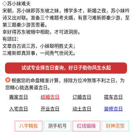
◇苏小妹难夫
宋朝，苏小妹即苏东坡之妹，博学多才，新婚之夜，苏小妹吟
诗又出对联。准备三个难题考夫婿，有意刁难新郎秦少游，至
第三题秦少游苦思著。
幸好得苏东坡暗中相助，才可进洞房。
有颂曰：
文章自古说三苏，小妹聪明胜丈夫；
三难新郎真异事，一间秀气世间无。
试试专业择吉日查询，好日子助你风生水起
❂
根据您的命盘精准计算，排除方位冲煞等不利之日，为
您精心挑选黄道吉日。
搬家吉日
结婚吉日
订婚吉日
提车吉日
入宅吉日
开业吉日
动土吉日
装修吉日
八字精批
测手机号
红线姻缘
财神灵签