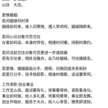
山坟 大吉。
爱情婚姻
若问姻缘何时来
姻缘如何来，逢人问寒喧，遇人笑呵呵，姻缘随即来。
若问心仪对象可否交往
仪者如何追，未逢时传信，相遇时问暖，闲假时邀约。
若问当前交往对象可否更进一步或结婚
若有交往者，相处当融合，此乃好姻缘，可往婚嫁走。
若爱情、婚姻面临分手、困顿，问挽回或关系和好
若爱已分手，找寻他踪影，相逢时唱歌，谈话要笑呵。
工作求职 创业事业
工作怎么找，面试要有礼，穿着要得体，录取看身仪。
事业如何做，给人多礼遇，待客伺尊荣，事业即龙腾。
创业作啥好，服务于大众，给人心享受，微笑即进财。