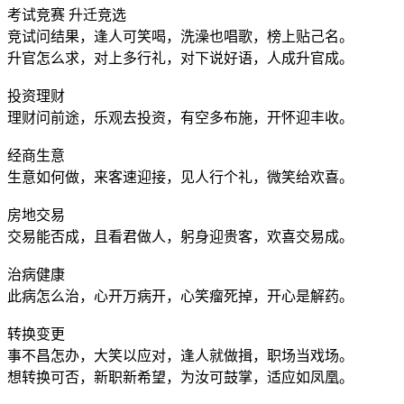
考试竞赛 升迁竞选
竞试问结果，逢人可笑喝，洗澡也唱歌，榜上贴己名。
升官怎么求，对上多行礼，对下说好语，人成升官成。
投资理财
理财问前途，乐观去投资，有空多布施，开怀迎丰收。
经商生意
生意如何做，来客速迎接，见人行个礼，微笑给欢喜。
房地交易
交易能否成，且看君做人，躬身迎贵客，欢喜交易成。
治病健康
此病怎么治，心开万病开，心笑瘤死掉，开心是解药。
转换变更
事不昌怎办，大笑以应对，逢人就做揖，职场当戏场。
想转换可否，新职新希望，为汝可鼓掌，适应如凤凰。