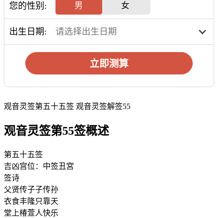
您的性别:
男
女
出生日期:
立即测算
观音灵签第五十五签 观音灵签解签55
观音灵签第55签概述
第五十五签
吉凶宫位：中签丑宮
签诗
父贤传子子传孙
衣食丰隆只靠天
堂上椿萱人快乐