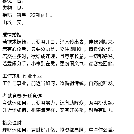
移徙 吉。
失物 见。
疾病 禳星（得祖荫）。
山坟 安。
爱情婚姻
若欲求姻缘，只要君开口，消息传出去，佳偶列队来。
若有心仪者，只要汝愿意，交往即顺利，请低调处理。
若交往多时，欲结成连理，且尊家长意，一切都好说。
若爱闹分手，小事别在意，更勿闹义气，宽容挽回他。
工作求职 创业事业
工作与事业，前途当如何，遵循祖传统，自然能旺发。
考试竞赛 升迁竞选
竞试运如何，只要君努力，还有助阵众，助君榜头题。
升迁运如何，祖德流芳在，又有好关系，封爵有助力。
投资理财
理财运如何，君财好几亿，投资都昌顺，拿些作公益。