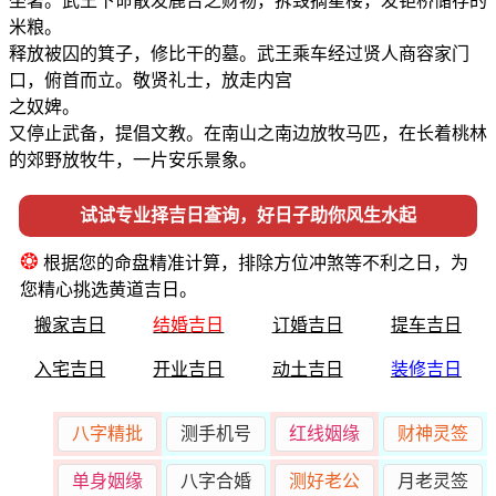
坐著。武王下命散发鹿台之财物，拆毁摘星楼，发钜桥储存的
米粮。
释放被囚的箕子，修比干的墓。武王乘车经过贤人商容家门
口，俯首而立。敬贤礼士，放走内宫
之奴婢。
又停止武备，提倡文教。在南山之南边放牧马匹，在长着桃林
的郊野放牧牛，一片安乐景象。
试试专业择吉日查询，好日子助你风生水起
❂
根据您的命盘精准计算，排除方位冲煞等不利之日，为
您精心挑选黄道吉日。
搬家吉日
结婚吉日
订婚吉日
提车吉日
入宅吉日
开业吉日
动土吉日
装修吉日
八字精批
测手机号
红线姻缘
财神灵签
单身姻缘
八字合婚
测好老公
月老灵签