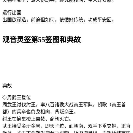
失物在哪里，派人协助寻，终究能找回，主人好安慰。
远行出国
出国欲深造，前途但如何，依循好传统，功成平安回。
观音灵签第55签图和典故
典故
◇周武王登位
周武王讨伐纣王，率八百诸侯大战商王军队，朝歌（商王首
都）的兵卒也倒戈相向，背叛商王。
纣王在摘星楼上自焚，商朝灭亡。
武王接受金册金宝，即天子位，面朝南，双手下垂交抱，正直