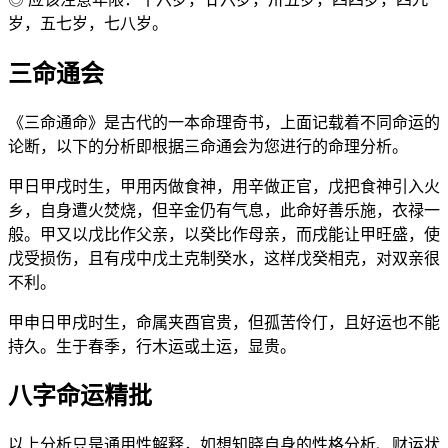
岁，五七岁，七八岁。
三命通会
《三命通命》是古代的一本命理奇书，上面记载着不同命运的
论断，以下的分析即根据三命通会为您进行的命理分析。
甲日甲戌时生，甲用丙做食神，用辛做正官，戊把食神引入火
乡，自身遭火焚烧，但辛金仍有气息，此命好善乐施，衣禄一
般。甲又以戊比作父亲，以癸比作母亲，而戌能让甲旺盛，使
戊受损伤，且有戌中戊土克制癸水，这样戊癸相克，对双亲很
不利。
甲申日甲戌时生，命属夹酉官贵，但孤苦伶仃，且好运也不能
持久。生于春季，行木运或土运，显贵。
八字命运精批
以上分析只是通用性解释，如想知晓自身的性格分析、财运状