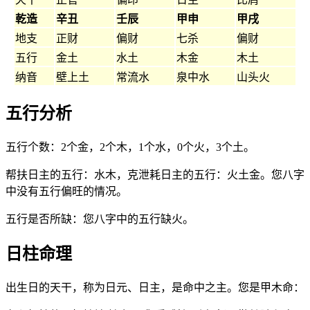
乾造
辛丑
壬辰
甲申
甲戌
地支
正财
偏财
七杀
偏财
五行
金土
水土
木金
木土
纳音
壁上土
常流水
泉中水
山头火
五行分析
五行个数：2个金，2个木，1个水，0个火，3个土。
帮扶日主的五行：水木，克泄耗日主的五行：火土金。您八字
中没有五行偏旺的情况。
五行是否所缺：您八字中的五行缺火。
日柱命理
出生日的天干，称为日元、日主，是命中之主。您是甲木命：