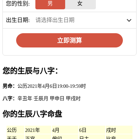
您的性别:
男
女
出生日期:
立即测算
您的生辰与八字：
男命：
公历2021年4月6日19:00-19:59时
八字：
辛丑年 壬辰月 甲申日 甲戌时
你的生辰八字命盘
公历
2021年
4月
6日
戌时
天干
正官
偏印
日主
比肩