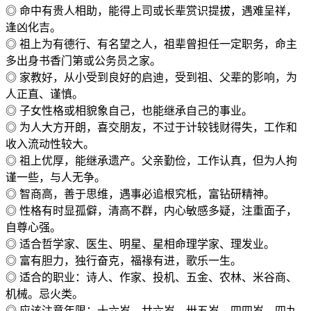
◎ 命中有贵人相助，能得上司或长辈赏识提拔，遇难呈祥，
逢凶化吉。
◎ 祖上为有德行、有名望之人，祖辈曾担任一定职务，命主
多出身书香门第或公务员之家。
◎ 家教好，从小受到良好的启迪，受到祖、父辈的影响，为
人正直、谨慎。
◎ 子女性格或相貌象自己，也能继承自己的事业。
◎ 为人大方开朗，喜交朋友，不过于计较钱财得失，工作和
收入流动性较大。
◎ 祖上优厚，能继承遗产。父亲勤俭，工作认真，但为人拘
谨一些，与人无争。
◎ 智商高，善于思维，遇事必追根究柢，富钻研精神。
◎ 性格有时显孤僻，清高不群，内心敏感多疑，注重面子，
自尊心强。
◎ 适合哲学家、医生、明星、星相命理学家、理发业。
◎ 富有胆力，独行奋克，福禒有进，歌乐一生。
◎ 适合的职业：诗人、作家、投机、五金、农林、米谷商、
机械。忌火类。
◎ 应该注意年限：十六岁，廿六岁，卅五岁，四四岁，四九