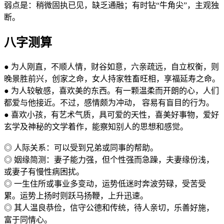
弱点是：稍微固执已见，缺乏通融；有时钻“牛角尖”，主观独
断。
八字测算
● 为人刚直，不顺人情，财谷如意，六亲疏远，自立权衡，则
晚景胜前兴，创家之命，女人持家牲畜旺相，享福延寿之命。
● 为人较敏感，喜欢美的东西。有一颗温柔而开朗的心，人们
都爱与他接近。不过，感情颇为冲动， 容易有盲目的行为。
● 喜欢小孩，有艺术气质，具可爱的天性，喜美好事物，爱好
玄学及神秘的文学着作，能察知别人的思想和感觉。
◎ 人际关系：可以受到兄弟或同事的帮助。
◎ 姻缘简测：妻子能力强，但个性强而急躁，夫妻缘份浅，
或妻子有慢性病困扰。
◎ 一生住所或事业多变动，运势低迷时奔波劳碌，受苦受
累。运势上扬时则跃马扬鞭，上升迅速。
◎ 其人温良恭俭，信守公德和传统，待人亲切，乐善好施，
富于同情心。