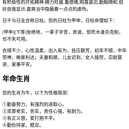
有积极性的开拓精神,精力旺盛,重感情,刚直豪迈,勤勉随和,但
好自我显示,直爽当中隐蔽着一点点的虚伪。
日干与日支合称日柱。您的日柱为甲申，日柱命理如下：
[甲申][下等]坐绝地，一辈子辛苦，奔波，但死木逢杀克削，
也不失可用。
衣禄不少，心性温柔，出入有为，技压群芳，初年不顺，中年
劳神，晚景利达；夫妻和顺，儿女迟到，女人操劳，忍耐莫
逆，家事平安。
年命生肖
您的生肖为牛，以下为性格简测：
①勤奋努力，有强烈的进取心。
②忠厚老实，务实，责任心强，有耐力。
③有正义感，爱打抱不平。
④勤俭持家，稳定。