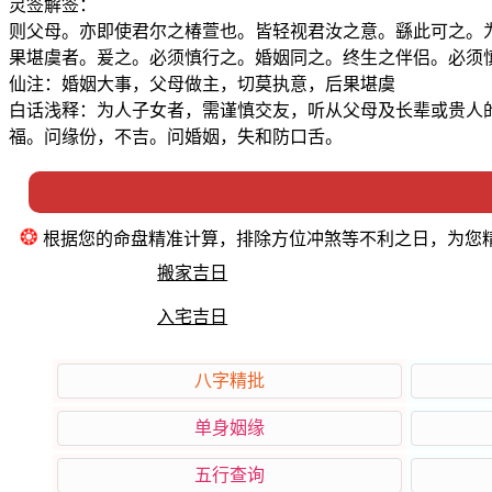
灵签解签：
则父母。亦即使君尔之椿萱也。皆轻视君汝之意。繇此可之。
果堪虞者。爰之。必须慎行之。婚姻同之。终生之伴侣。必须
仙注：婚姻大事，父母做主，切莫执意，后果堪虞
白话浅释：为人子女者，需谨慎交友，听从父母及长辈或贵人
福。问缘份，不吉。问婚姻，失和防口舌。
❂
根据您的命盘精准计算，排除方位冲煞等不利之日，为您
搬家吉日
入宅吉日
八字精批
单身姻缘
五行查询