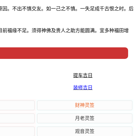
原因。不出不慎交友。如一己之不慎。一失足成千古恨之时。后
目前福缘不足。须得神佛及贵人之助方能圆满。宜多种福田增
提车吉日
装修吉日
财神灵签
月老灵签
观音灵签