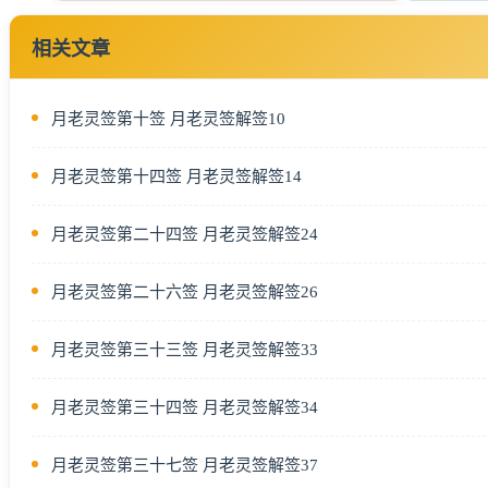
相关文章
月老灵签第十签 月老灵签解签10
月老灵签第十四签 月老灵签解签14
月老灵签第二十四签 月老灵签解签24
月老灵签第二十六签 月老灵签解签26
月老灵签第三十三签 月老灵签解签33
月老灵签第三十四签 月老灵签解签34
月老灵签第三十七签 月老灵签解签37