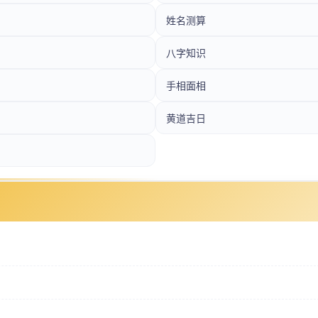
姓名测算
八字知识
手相面相
黄道吉日